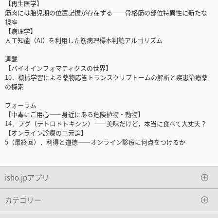
【再生医学】
筋肉には胎児期の位置記憶が存在する――骨格筋の部位特異性に新たな
視座
【病理学】
人工知能（AI）を利用した筋病理標本判読アルゴリズム
連載
【バイオインフォマティクスの世界】
10．機械学習による薬物応答トランスクリプトームの解析と疾患治療薬
の探索
フォーラム
【中毒にご用心――身近にある危険植物・動物】
14．フグ（テトロドトキシン）――美味だけど，本当に食べて大丈夫？
【オンライン診療の二元論】
5（最終回）．利得と道徳――オンライン診療に何点をつけるか
isho.jpアプリ
カテゴリー