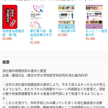
研修医当直御法
新訂第４版 感
一発診断100
もっと！一発診
度 第7版
染症診療の手引
¥5,060
断100
¥3,080
き
¥5,280
¥1,430
概要
消化器内視鏡技術の進歩と展望
企画：藤城光弘（東京大学大学院医学系研究科消化器内科学）
・近年の消化器内視鏡技術の進歩により，今まで見えなかったものが見え
るようになり，またカプセル内視鏡やバルーン内視鏡などの登場で，深部
小腸や術後再建腸管を有する患者の肝門部にまで到達できるようになっ
た．
・これらを受けて，外科手術にのみ頼っていた多くの消化器疾患の治療
が，内視鏡を用いた低侵襲・臓器温存治療として内視鏡医のもとで行われ