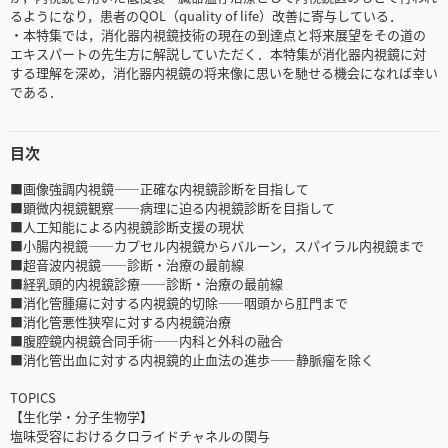
るようになり，患者のQOL（quality of life）改善に寄与している．
・本特集では，消化器内視鏡技術の現在の到達点と将来展望をその道の
エキスパートの先生方に解説していただく．本特集が消化器内視鏡に対
する理解を深め，消化器内視鏡の将来像に思いを馳せる機会になれば幸い
である．
目次
■画像強調内視鏡――正確な内視鏡診断を目指して
■顕微内視鏡観察――病理に迫る内視鏡診断を目指して
■人工知能による内視鏡診断支援の現状
■小腸内視鏡――カプセル内視鏡からバルーン，スパイラル内視鏡まで
■超音波内視鏡――診断・治療の最前線
■経乳頭的内視鏡診療――診断・治療の最前線
■消化管腫瘍に対する内視鏡的切除――咽頭から肛門まで
■消化管悪性狭窄に対する内視鏡治療
■腹腔鏡内視鏡合同手術――内科と外科の融合
■消化管出血に対する内視鏡的止血法の進歩――静脈瘤を除く
TOPICS
【生化学・分子生物学】
塩味受容におけるクロライドチャネルの関与