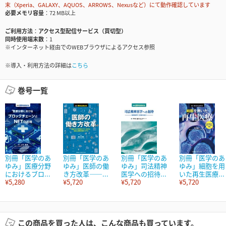
末（Xperia、GALAXY、AQUOS、ARROWS、Nexusなど）にて動作確認しています
必要メモリ容量
72 MB以上
ご利用方法
アクセス型配信サービス（買切型）
同時使用端末数
1
※インターネット経由でのWEBブラウザによるアクセス参照
※導入・利用方法の詳細は
こちら
巻号一覧
別冊「医学のあ
別冊「医学のあ
別冊「医学のあ
別冊「医学のあ
ゆみ」医療分野
ゆみ」医師の働
ゆみ」司法精神
ゆみ」細胞を用
におけるブロ...
き方改革――...
医学への招待...
いた再生医療...
¥5,280
¥5,720
¥5,720
¥5,720
この商品を買った人は、こんな商品も買っています。