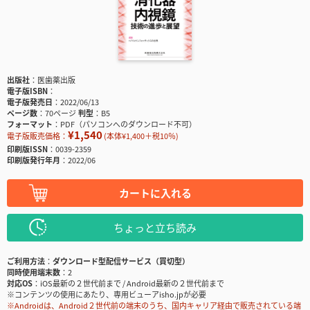
出版社
医歯薬出版
電子版ISBN
電子版発売日
2022/06/13
ページ数
70ページ
判型
B5
フォーマット
PDF（パソコンへのダウンロード不可）
¥1,540
電子版販売価格：
(本体¥1,400＋税10％)
印刷版ISSN
0039-2359
印刷版発行年月
2022/06
カートに入れる
ちょっと立ち読み
ご利用方法
ダウンロード型配信サービス（買切型）
同時使用端末数
2
対応OS
iOS最新の２世代前まで / Android最新の２世代前まで
※コンテンツの使用にあたり、専用ビューアisho.jpが必要
※Androidは、Android２世代前の端末のうち、国内キャリア経由で販売されている端