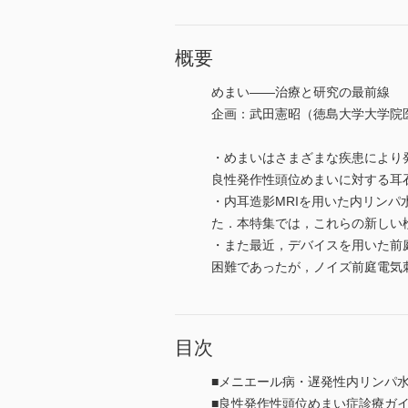
概要
めまい――治療と研究の最前線
企画：武田憲昭（徳島大学大学院
・めまいはさまざまな疾患により
良性発作性頭位めまいに対する耳
・内耳造影MRIを用いた内リン
た．本特集では，これらの新しい
・また最近，デバイスを用いた前
困難であったが，ノイズ前庭電気
目次
■メニエール病・遅発性内リンパ水
■良性発作性頭位めまい症診療ガイ