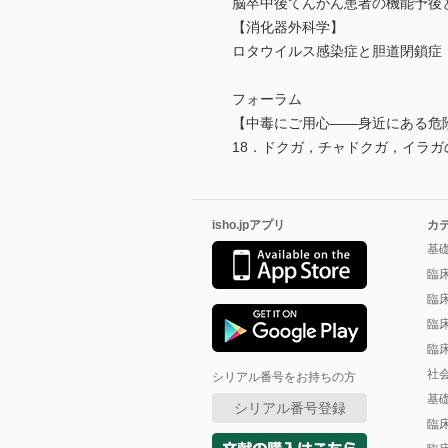
脳卒中後てんかん患者の機能予後と
【消化器外科学】
ロタウイルス感染症と胆道閉鎖症
フォーラム
【中毒にご用心――身近にある危
18．ドクガ，チャドクガ，イラ
isho.jpアプリ
カ
基
臨
臨
臨
臨
社
シリアル番号をお持ちの方
基
シリアル番号登録
臨