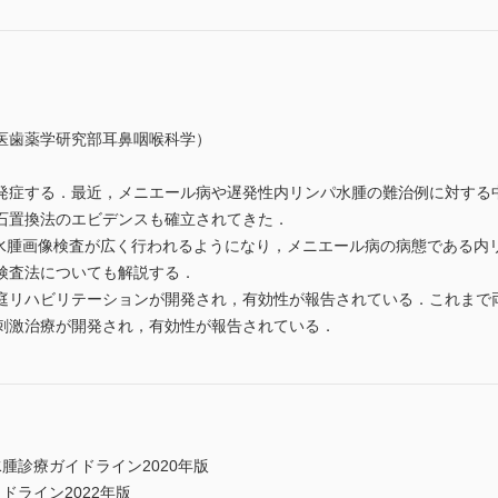
医歯薬学研究部耳鼻咽喉科学）
発症する．最近，メニエール病や遅発性内リンパ水腫の難治例に対する
石置換法のエビデンスも確立されてきた．
パ水腫画像検査が広く行われるようになり，メニエール病の病態である内
検査法についても解説する．
庭リハビリテーションが開発され，有効性が報告されている．これまで
刺激治療が開発され，有効性が報告されている．
腫診療ガイドライン2020年版
ドライン2022年版