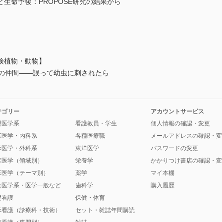
生命予後：PROPOSE研究の結果から
険植物・動物】
ガの仲間――誤って幼虫に刺されたら
テゴリー
アカウントサービス
礎医学系
看護教員・学生
個人情報の確認・変更
床医学・内科系
各種医療職
メールアドレスの確認・変
床医学・外科系
東洋医学
パスワードの変更
床医学（領域別）
栄養学
かかりつけ書店の確認・変
床医学（テーマ別）
薬学
マイ本棚
会医学系・医学一般など
歯科学
購入履歴
礎看護
保健・体育
床看護（診療科・技術）
セット・雑誌年間購読