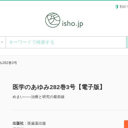
初め
ー
282巻3号
医学のあゆみ282巻3号【電子版】
めまい――治療と研究の最前線
出版社
医歯薬出版