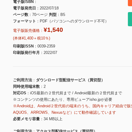
電子版ISBN
電子版発売日
2022/07/18
ページ数
70ページ
判型
B5
フォーマット
PDF（パソコンへのダウンロード不可）
¥1,540
電子版販売価格：
(本体¥1,400＋税10％)
印刷版ISSN
0039-2359
印刷版発行年月
2022/07
ご利用方法
ダウンロード型配信サービス（買切型）
同時使用端末数
2
対応OS
iOS最新の２世代前まで / Android最新の２世代前まで
※コンテンツの使用にあたり、専用ビューアisho.jpが必要
※Androidは、Android２世代前の端末のうち、国内キャリア経由で販
AQUOS、ARROWS、Nexusなど）にて動作確認しています
必要メモリ容量
34 MB以上
ご利用方法
アクセス型配信サービス（買切型）