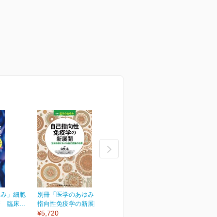
ゆみ」細胞
別冊「医学のあゆみ」自己
別冊「医学のあゆみ」緩和
臨床...
指向性免疫学の新展開...
医療のアップデート
¥5,720
¥5,720
¥