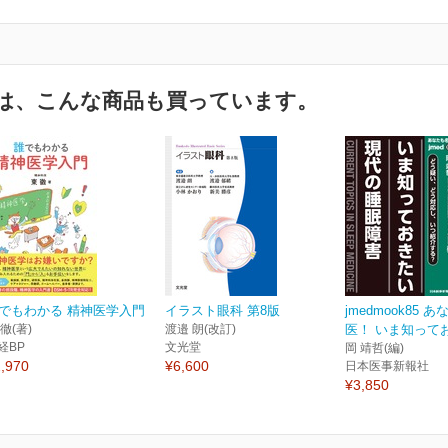
は、こんな商品も買っています。
でもわかる 精神医学入門
イラスト眼科 第8版
jmedmook85 
 徹(著)
渡邉 朗(改訂)
医！ いま知ってお
経BP
文光堂
岡 靖哲(編)
,970
¥6,600
日本医事新報社
¥3,850