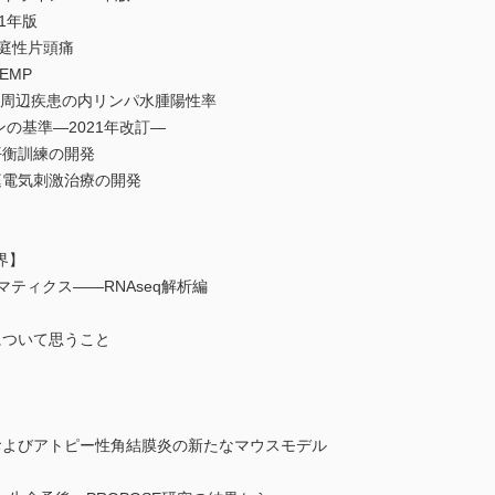
1年版
前庭性片頭痛
EMP
病周辺疾患の内リンパ水腫陽性率
の基準―2021年改訂―
平衡訓練の開発
庭電気刺激治療の開発
界】
ティクス――RNAseq解析編
について思うこと
およびアトピー性角結膜炎の新たなマウスモデル