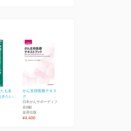
あなたも名
がん支持医療テキストブッ
きたい...
ク
日本がんサポーティブケア学
会(編)
金原出版
¥4,400