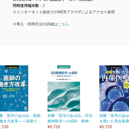
同時使用端末数
1
※インターネット経由でのWEBブラウザによるアクセス参照
※導入・利用方法の詳細は
こちら
冊「医学のあゆみ」医師
別冊「医学のあゆみ」司法
別冊「医学のあ
働き方改革――現場で...
精神医学への招待 精神...
を用いた再生医療 
,720
¥5,720
¥5,720