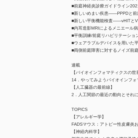
■前庭神経炎診療ガイドライン202
■新しいめまい疾患――PPPDと
■新しい平衡機能検査――vHITとV
■内耳造影MRIによるメニエール
■平衡訓練/前庭リハビリテーション
■ウェアラブルデバイスを用いた
■両側前庭障害に対するノイズ前
連載
【バイオインフォマティクスの世
14．やってみようバイオインフォマ
【人工臓器の最前線】
2．人工関節の最近の動向とそれ
TOPICS
【アレルギー学】
FADSマウス：アトピー性皮膚炎
【神経内科学】