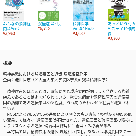
みんなの脳神経
双極症 第4版
精神医学
あっという間の
内科Ver.2
¥5,720
Vol.67 No.9
AIスライド作成
¥3,960
¥3,080
術
¥3,300
概要
精神疾患における環境要因と遺伝-環境相互作用
企画：池田匡志（名古屋大学大学院医学系研究科精神医学）
・精神疾患のほとんどは，遺伝要因と環境要因が関与して発症する複雑
疾患であることはよく知られている．統合失調症や双極性障害の遺伝要
因の指標である遺伝率は80％程度，うつ病のそれは40％程度と概算され
ている．
・NGSによるWES/WGSの進展により頻度の高い遺伝子多型から頻度の低
い変異まで様々な“遺伝要因”が同定された．遺伝要因と環境要因の絡みに
よりリスクとなる遺伝-環境相互作用にも着目する必要がある．
・本特集では，精神疾患の遺伝-環境相互作用，あるいは環境要因をテー