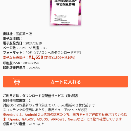
出版社
医歯薬出版
電子版ISBN
電子版発売日
2024/02/19
ページ数
70ページ
判型
B5
フォーマット
PDF（パソコンへのダウンロード不可）
¥1,650
電子版販売価格：
(本体¥1,500＋税10％)
印刷版ISSN
0039-2359
印刷版発行年月
2024/02
カートに入れる
ご利用方法
ダウンロード型配信サービス（買切型）
同時使用端末数
2
対応OS
iOS最新の２世代前まで / Android最新の２世代前まで
※コンテンツの使用にあたり、専用ビューアisho.jpが必要
※Androidは、Android２世代前の端末のうち、国内キャリア経由で販売されている端
末（Xperia、GALAXY、AQUOS、ARROWS、Nexusなど）にて動作確認しています
必要メモリ容量
28 MB以上