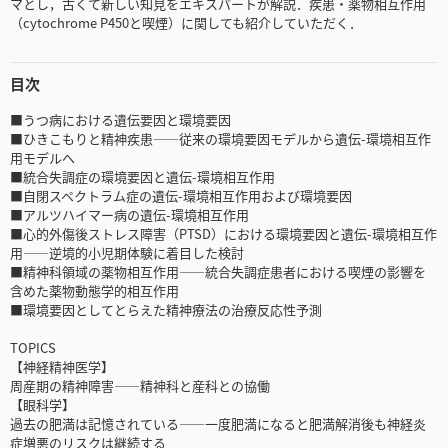
マとし，古くて新しい知見をエキスパートが解説．疾患・薬物相互作用
（cytochrome P450と喫煙）に関しても紹介していただく．
目次
■うつ病における遺伝要因と環境要因
■ひきこもりと精神疾患――従来の環境要因モデルから遺伝-環境相互作
用モデルへ
■統合失調症の環境要因と遺伝-環境相互作用
■自閉スペクトラム症の遺伝-環境相互作用および環境要因
■アルツハイマー病の遺伝-環境相互作用
■心的外傷後ストレス障害（PTSD）における環境要因と遺伝-環境相互作
用――逆境的小児期体験に着目した検討
■精神科領域の薬物相互作用――統合失調症患者における喫煙の影響を
含めた薬物動態学的相互作用
■環境要因としてとらえた精神療法の治療反応性予測
TOPICS
【神経精神医学】
周産期の精神障害――精神科と産科との協働
【眼科学】
過去の肥満は記憶されている――一度肥満になると肥満解消後も神経炎
症増悪のリスクは継続する