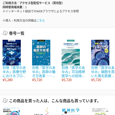
ご利用方法
アクセス型配信サービス（買切型）
同時使用端末数
1
※インターネット経由でのWEBブラウザによるアクセス参照
※導入・利用方法の詳細は
こちら
巻号一覧
別冊「医学のあ
別冊「医学のあ
別冊「医学のあ
別冊「医学のあ
ゆみ」医療分野
ゆみ」医師の働
ゆみ」司法精神
ゆみ」細胞を用
におけるブロ...
き方改革――...
医学への招待...
いた再生医療...
¥5,280
¥5,720
¥5,720
¥5,720
この商品を買った人は、こんな商品も買っています。