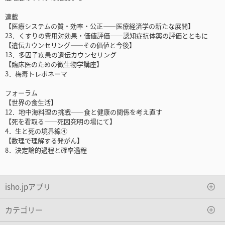
連載
【医療システムの質・効率・公正――医療経済学の新たな展開】
23．くすりの費用対効果・価値評価――認知症抗体薬の評価とともに
【遺伝カウンセリング――その価値と今後】
13．多因子疾患の遺伝カウンセリング
【臨床医のための微生物学講座】
3．梅毒トレポネーマ
フォーラム
【世界の食生活】
12．地中海料理の挑戦――食と健康の関係を考え直す
【死を看取る――死因究明の場にて】
4．生と死の境界線④
【数理で理解する発がん】
8．決定論的過程と確率過程
isho.jpアプリ
カテゴリー