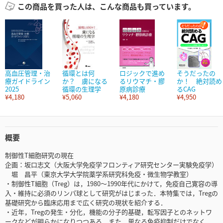
この商品を買った人は、こんな商品も買っています。
高血圧管理・治
循環とは何
ロジックで進め
そうだったの
療ガイドライン
か？ 虜になる
るリウマチ・膠
か！ 絶対読め
2025
循環の生理学
原病診療
るCAG
¥4,180
¥5,060
¥4,180
¥4,950
概要
制御性T細胞研究の現在
企画：坂口志文（大阪大学免疫学フロンティア研究センター実験免疫学）
堀 昌平（東京大学大学院薬学系研究科免疫・微生物学教室）
・制御性T細胞（Treg）は，1980～1990年代にかけて，免疫自己寛容の導
入・維持に必須のリンパ球として研究がはじまった．本特集では，Tregの
基礎研究から臨床応用まで広く研究の現状を紹介する．
・近年，Tregの発生・分化，機能の分子的基礎，転写因子とのネットワ
ークなどが明らかになりつつある．また，単なる免疫抑制だけでなく，