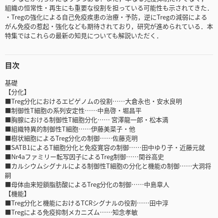
組織の恒常性・再生にも重要な役割を担っている可能性も示されてきた．
・Tregの強化による自己免疫疾患の治療・予防，逆にTregの減弱による
がん免疫の惹起・強化なども期待されており，研究が進められている．本
特集ではこれらの最新の知見についても解説いただく．
目次
基礎
【分化】
■Treg分化におけるエピゲノムの役割……大倉永也・安水良明
■制御性T細胞の系列安定性……中島啓・堀昌平
■胸腺における制御性T細胞分化…… 宮澤龍一郎・松本満
■組織特異的制御性T細胞……伊藤美菜子・他
■樹状細胞によるTreg分化の制御……佐藤克明
■SATB1によるT細胞分化と免疫寛容の制御……田中ゆり子・近藤元就
■Nr4aファミリー転写因子によるTreg制御……関谷高史
■カルシウムシグナルによる制御性T細胞の分化と機能の制御……大洞将
嗣
■母体由来短鎖脂肪酸によるTreg分化の制御……中島章人
【機能】
■Treg分化と機能におけるTCRシグナルの役割……田中淳
■Tregによる免疫抑制メカニズム……知念孝敏