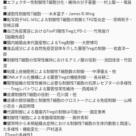
■エフェクター性制御性T細胞分化・維持の分子基盤……村上龍一・堀昌
平
■濾胞性制御性T細胞……木本富子・James B.Wing
■転写因子Id2, Id3による制御性T細胞の制御とTH2型炎症……宮崎和子・
宮崎正輝
■自己免疫寛容におけるFoxP3陽性TregとPD-1……竹馬俊介
【組織免疫】
■腸内細菌由来代謝産物によるTreg制御……大野博司
■食品成分による自然免疫受容体を介した腸管Tregの制御……岩倉洋一
郎
■制御性T細胞の恒常性維持におけるアミノ酸の役割……池田佳世・竹田
潔
■粘膜上皮細胞死による制御性T細胞数の制御……中澤優太・他
■DNAメチル化機構による腸管Tregの機能制御……長谷耕二
■腸管組織の恒常性維持に必要な制御性T細胞の抗原レセプターの多様性
──Tregレパトワによる腸管恒常性維持……西尾純子
■皮膚制御性T細胞の役割……花川奨・他
■皮膚の樹状細胞と制御性T細胞のクロストークによる免疫制御……山崎
小百合・森田明理
■代謝制御による腫瘍内Tregの制御は可能か……國定勇希
■制御性T細胞による骨髄環境制御……錦井秀和
■健常時から末梢組織炎症時における制御性T細胞の生体内動態と関連し
た多様性・機能変化……戸村道夫
【Tregの多様性】