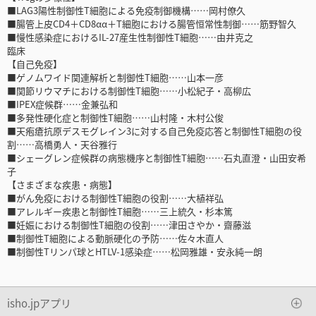
■LAG3陽性制御性T細胞による免疫制御機構……岡村僚久
■腸管上皮CD4＋CD8αα＋T細胞における腸管恒常性制御……筋野智久
■慢性感染症におけるIL-27産生性制御性T細胞……由井克之
臨床
【自己免疫】
■ゲノムワイド関連解析と制御性T細胞……山本一彦
■関節リウマチにおける制御性T細胞……小松紀子・高柳広
■IPEX症候群……金兼弘和
■多発性硬化症と制御性T細胞……山村隆・木村公俊
■天疱瘡抗原デスモグレイン3に対する自己免疫応答と制御性T細胞の役
割……高橋勇人・天谷雅行
■シェーグレン症候群の病態機序と制御性T細胞……石丸直澄・山田安希
子
【さまざまな疾患・病態】
■がん免疫における制御性T細胞の役割……大植祥弘
■アレルギー疾患と制御性T細胞……三上統久・杉本篤
■妊娠における制御性T細胞の役割……津田さやか・齋藤滋
■制御性T細胞による動脈硬化の予防……佐々木直人
■制御性Tリンパ球とHTLV-1感染症……松岡雅雄・安永純一朗
isho.jpアプリ