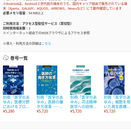
※Androidは、Android２世代前の端末のうち、国内キャリア経由で販売されている端
末（Xperia、GALAXY、AQUOS、ARROWS、Nexusなど）にて動作確認しています
必要メモリ容量
94 MB以上
ご利用方法
アクセス型配信サービス（買切型）
同時使用端末数
1
※インターネット経由でのWEBブラウザによるアクセス参照
※導入・利用方法の詳細は
こちら
巻号一覧
別冊「医学のあ
別冊「医学のあ
別冊「医学のあ
別冊「医学のあ
ゆみ」医療分野
ゆみ」医師の働
ゆみ」司法精神
ゆみ」細胞を用
におけるブロ...
き方改革――...
医学への招待...
いた再生医療...
¥5,280
¥5,720
¥5,720
¥5,720