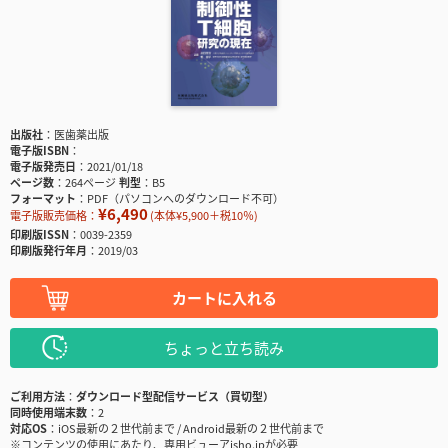
出版社
医歯薬出版
電子版ISBN
電子版発売日
2021/01/18
ページ数
264ページ
判型
B5
フォーマット
PDF（パソコンへのダウンロード不可）
¥6,490
電子版販売価格：
(本体¥5,900＋税10％)
印刷版ISSN
0039-2359
印刷版発行年月
2019/03
カートに入れる
ちょっと立ち読み
ご利用方法
ダウンロード型配信サービス（買切型）
同時使用端末数
2
対応OS
iOS最新の２世代前まで / Android最新の２世代前まで
※コンテンツの使用にあたり、専用ビューアisho.jpが必要