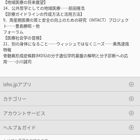
【地域医療の将来展望】
14．公共哲学としての地域医療……前田隆浩
【診療ガイドラインの作成方法と活用方法】
9．周産期医療の質と安全の向上のための研究（INTACT）プロジェク
ト……豊島勝昭・他
フォーラム
【医療社会学の冒険】
21．別の身体になること――ウィッシュではなくニーズ……美馬達哉
特報
骨髄異形成症候群(MDS)の分子遺伝学的基盤の解明と分子診断への応
用……小川誠司
isho.jpアプリ
カテゴリー
アカウントサービス
ヘルプ＆ガイド