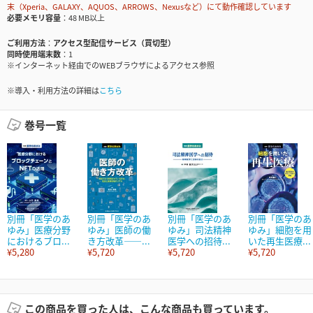
末（Xperia、GALAXY、AQUOS、ARROWS、Nexusなど）にて動作確認しています
必要メモリ容量
48 MB以上
ご利用方法
アクセス型配信サービス（買切型）
同時使用端末数
1
※インターネット経由でのWEBブラウザによるアクセス参照
※導入・利用方法の詳細は
こちら
巻号一覧
別冊「医学のあ
別冊「医学のあ
別冊「医学のあ
別冊「医学のあ
ゆみ」医療分野
ゆみ」医師の働
ゆみ」司法精神
ゆみ」細胞を用
におけるブロ...
き方改革――...
医学への招待...
いた再生医療...
¥5,280
¥5,720
¥5,720
¥5,720
この商品を買った人は、こんな商品も買っています。