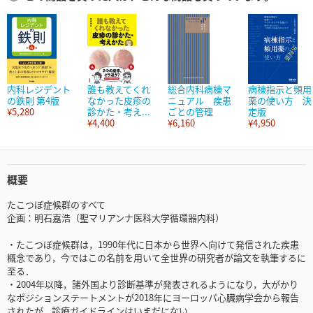
内科レジデント
誰も教えてくれ
総合内科病棟マ
病棟指示と頻用
の鉄則 第4版
なかった皮疹の
ニュアル 疾患
薬の使い方 決
¥5,280
診かた・考え...
ごとの管理
定版
¥4,400
¥6,160
¥4,950
概要
たこつぼ症候群のすべて
企画：明石嘉浩（聖マリアンナ医科大学循環器内科）
・たこつぼ症候群は，1990年代に日本から世界へ向けて発信された疾患
概念であり，今ではこの名前を用いて全世界の研究者が論文を執筆するに
至る．
・2004年以降，諸外国より診断基準が発表されるようになり，大がかり
なポジションステートメントが2018年にヨーロッパ心臓病学会から報告
されたが，診療ガイドラインはいまだにない．