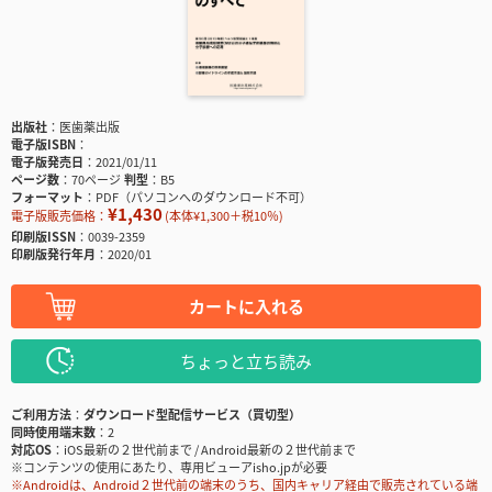
出版社
医歯薬出版
電子版ISBN
電子版発売日
2021/01/11
ページ数
70ページ
判型
B5
フォーマット
PDF（パソコンへのダウンロード不可）
¥1,430
電子版販売価格：
(本体¥1,300＋税10％)
印刷版ISSN
0039-2359
印刷版発行年月
2020/01
カートに入れる
ちょっと立ち読み
ご利用方法
ダウンロード型配信サービス（買切型）
同時使用端末数
2
対応OS
iOS最新の２世代前まで / Android最新の２世代前まで
※コンテンツの使用にあたり、専用ビューアisho.jpが必要
※Androidは、Android２世代前の端末のうち、国内キャリア経由で販売されている端