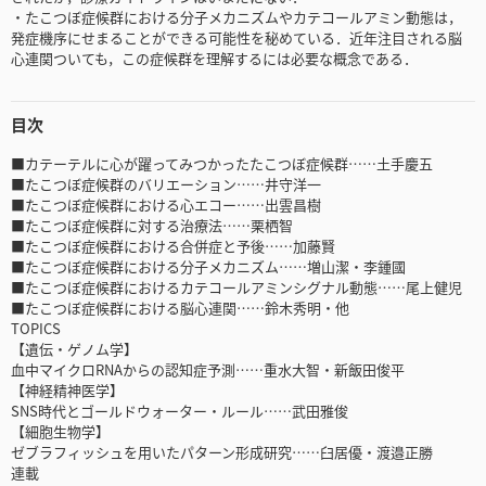
・たこつぼ症候群における分子メカニズムやカテコールアミン動態は，
発症機序にせまることができる可能性を秘めている．近年注目される脳
心連関ついても，この症候群を理解するには必要な概念である．
目次
■カテーテルに心が躍ってみつかったたこつぼ症候群……土手慶五
■たこつぼ症候群のバリエーション……井守洋一
■たこつぼ症候群における心エコー……出雲昌樹
■たこつぼ症候群に対する治療法……栗栖智
■たこつぼ症候群における合併症と予後……加藤賢
■たこつぼ症候群における分子メカニズム……増山潔・李鍾國
■たこつぼ症候群におけるカテコールアミンシグナル動態……尾上健児
■たこつぼ症候群における脳心連関……鈴木秀明・他
TOPICS
【遺伝・ゲノム学】
血中マイクロRNAからの認知症予測……重水大智・新飯田俊平
【神経精神医学】
SNS時代とゴールドウォーター・ルール……武田雅俊
【細胞生物学】
ゼブラフィッシュを用いたパターン形成研究……臼居優・渡邉正勝
連載