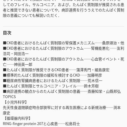
してのフレイル，サルコペニア，および，たんぱく質制限が推奨される患
者と推奨できない患者についてや，病診連携を行ううえでのたんぱく質制
限の意義についても解説いただく．
目次
■CKD患者におけるたんぱく質制限の腎保護メカニズム……桑原頌治・他
■CKD患者におけるたんぱく質制限のアウトカム――腎機能悪化……友利
浩司・岡田浩一
■CKD患者におけるたんぱく質制限のアウトカム――心血管イベント・死
亡……神田英一郎
■たんぱく質制限が推奨できるCKD患者……蒲澤秀門・細島康宏
■標準的たんぱく質制限の緩和を検討するCKD……加藤明彦
■糖尿病性腎臓病患者におけるたんぱく質制限……荒木信一
■たんぱく質制限とサルコペニア・フレイル……鈴木芳樹
■病診連携の観点からのたんぱく質制限の意義……斎藤知栄・山縣邦弘
TOPICS
【小児外科学】
先天性食道閉鎖症吻合部狭窄に対する再生医療による新規治療……渕本
康史
【循環器内科学】
RING-finger protein 207と心疾患……松島将士