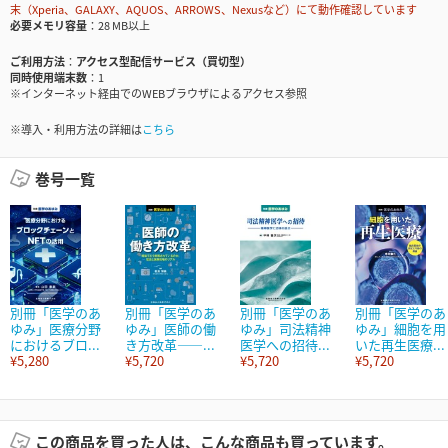
末（Xperia、GALAXY、AQUOS、ARROWS、Nexusなど）にて動作確認しています
必要メモリ容量
28 MB以上
ご利用方法
アクセス型配信サービス（買切型）
同時使用端末数
1
※インターネット経由でのWEBブラウザによるアクセス参照
※導入・利用方法の詳細は
こちら
巻号一覧
別冊「医学のあ
別冊「医学のあ
別冊「医学のあ
別冊「医学のあ
ゆみ」医療分野
ゆみ」医師の働
ゆみ」司法精神
ゆみ」細胞を用
におけるブロ...
き方改革――...
医学への招待...
いた再生医療...
¥5,280
¥5,720
¥5,720
¥5,720
この商品を買った人は、こんな商品も買っています。