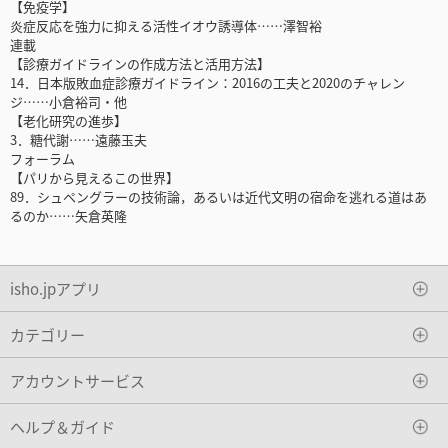
【免疫学】
炎症反応を強力に抑える活性イオウ誘導体……澤智裕
連載
【診療ガイドラインの作成方法と活用方法】
14．日本版敗血症診療ガイドライン：2016の工夫と2020のチャレン
ジ……小倉裕司・他
【老化研究の進歩】
3．糖代謝……遠藤玉夫
フォーラム
【パリから見えるこの世界】
89．シュペングラーの技術論，あるいは近代文明の宿命を逃れる道はあ
るのか……矢倉英隆
isho.jpアプリ
カテゴリー
アカウントサービス
ヘルプ＆ガイド