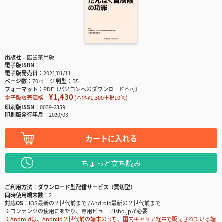
出版社
医歯薬出版
電子版ISBN
電子版発売日
2021/01/11
ページ数
70ページ
判型
B5
フォーマット
PDF（パソコンへのダウンロード不可）
¥1,430
電子版販売価格：
(本体¥1,300＋税10％)
印刷版ISSN
0039-2359
印刷版発行年月
2020/03
カートに入れる
ちょっと立ち読み
ご利用方法
ダウンロード型配信サービス（買切型）
同時使用端末数
2
対応OS
iOS最新の２世代前まで / Android最新の２世代前まで
※コンテンツの使用にあたり、専用ビューアisho.jpが必要
※Androidは、Android２世代前の端末のうち、国内キャリア経由で販売されている端