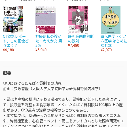
CT読影レポー
神経症状の診か
肝胆膵画像診断
遺伝医学・ゲノ
ト、この画像ど
た・考えかた 第
の鉄則
ム医学 はじめ
う書く？
3版
¥7,480
読む本
¥4,180
¥5,940
¥2,970
概要
CKDにおけるたんぱく質制限の功罪
企画：猪阪善隆（大阪大学大学院医学系研究科腎臓内科学）
・腎は老廃物の排泄に関わる臓器であり，腎機能が低下した患者に対し
て，摂取量を調整する食事療法，とくにたんぱく質制限は100年以上の歴
史があり，CKD患者の治療の根幹のひとつでもある．
・本特集では，基礎研究の見地からたんぱく質制限の腎保護メカニズム
や，腎機能悪化，心血管イベント・死亡をアウトカムとした臨床研究のエ
ビデンスについて解説いただく．・たんぱく質制限がもたらすリスクと