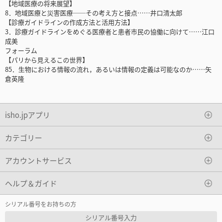
【地域医療の将来展望】
8．地域医療と災害医療──その考え方と接点……井口清太郎
【診療ガイドラインの作成方法と活用方法】
3．診療ガイドラインをめぐる医療者と患者市民の協働に向けて……江口
成美
フォーラム
【パリから見えるこの世界】
85．生物における情報の流れ，あるいは情報の定義は可能なのか……矢
倉英隆
isho.jpアプリ
カテゴリー
アカウントサービス
ヘルプ＆ガイド
シリアル番号をお持ちの方
シリアル番号入力