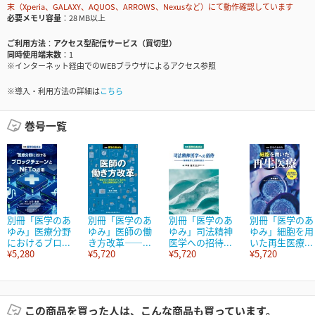
末（Xperia、GALAXY、AQUOS、ARROWS、Nexusなど）にて動作確認しています
必要メモリ容量
28 MB以上
ご利用方法
アクセス型配信サービス（買切型）
同時使用端末数
1
※インターネット経由でのWEBブラウザによるアクセス参照
※導入・利用方法の詳細は
こちら
巻号一覧
別冊「医学のあ
別冊「医学のあ
別冊「医学のあ
別冊「医学のあ
ゆみ」医療分野
ゆみ」医師の働
ゆみ」司法精神
ゆみ」細胞を用
におけるブロ...
き方改革――...
医学への招待...
いた再生医療...
¥5,280
¥5,720
¥5,720
¥5,720
この商品を買った人は、こんな商品も買っています。