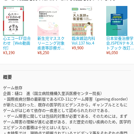
心エコーEF目合
新生児マススク
臨床雑誌内科
日本栄養治療学
わせ［Web動画
リーニング対象
Vol.137 No.4
会JSPENテキス
付］
疾患等診療ガ...
¥9,900
トブック 改訂...
¥3,190
¥8,250
¥6,050
概要
ゲーム依存
企画：樋口 進（国立病院機構久里浜医療センター院長）
・国際疾病分類の最新版であるICD-11にゲーム障害（gaming disorder）
が新たに加わった．既存の医学的エビデンスから，ギャンブルとともに
ゲームがはじめて依存の一疾患として認められたわけである．
・ゲーム障害に関しては包括的対策が必要である．そのためには，まず
ゲーム障害の理解が進む必要がある．まだ歴史の短い疾病のため，医学的
エビデンスの蓄積は十分とはいえない．
・本特集では，現時点で把握されているエビデンス等をそれぞれの専門