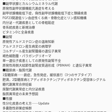
■副甲状腺とカルシウムミネラル代謝
原発性副甲状腺機能亢進症を考える
副甲状腺機能低下症，偽性副甲状腺機能低下症と類縁疾患
FGF23関連低リン血症性くる病・骨軟化症とリン感知機構
内分泌・代謝疾患としての骨粗鬆症
骨系統疾患と新規治療
ビタミンDと全身疾患
■副腎
原発性アルドステロン症の温故知新
アルドステロン産生病変の病理学
コルチゾール産生副腎腫瘍の遺伝子異常
褐色細胞腫・パラガングリオーマ
単一遺伝子疾患としての原発性副腎不全
原発性両側大結節性副腎皮質過形成（PBMAH）と遺伝子異常
■糖尿病・脂質代謝
1型糖尿病――劇症，急性発症，緩徐進行（3つのサブタイプ）
肥満，2型糖尿病とアディポネクチン/アディポネクチン受容体シグナル
糖代謝異常合併妊娠
尿酸代謝異常症と内分泌疾患
脂質異常症の未来予想図
■性腺
性分化疾患の考え方――Update
多嚢胞性卵巣症候群