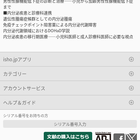
男性性腺機能低下症の診断と治療――小児から加齢男性性腺機能低下症
まで
■内分泌疾患と診療科連携
遺伝性腫瘍症候群としての内分泌腫瘍
免疫チェックポイント阻害薬による内分泌代謝障害
内分泌代謝領域におけるDOHaD学説
内分泌疾患の移行期医療――小児科医師と成人診療科医師に必要な視点
isho.jpアプリ
カテゴリー
アカウントサービス
ヘルプ＆ガイド
シリアル番号をお持ちの方
シリアル番号入力