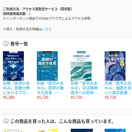
ご利用方法
アクセス型配信サービス（買切型）
同時使用端末数
1
※インターネット経由でのWEBブラウザによるアクセス参照
※導入・利用方法の詳細は
こちら
巻号一覧
別冊「医学のあ
別冊「医学のあ
別冊「医学のあ
別冊「医学のあ
ゆみ」医療分野
ゆみ」医師の働
ゆみ」司法精神
ゆみ」細胞を用
におけるブロ...
き方改革――...
医学への招待...
いた再生医療...
¥5,280
¥5,720
¥5,720
¥5,720
この商品を買った人は、こんな商品も買っています。