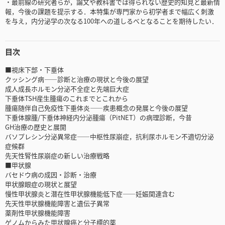
・最前線の研究者らが，論文や教科書では得られない歴史的知見と最新情
報，今後の課題を提示する．本特集が専門家から初学者まで幅広く刺激
を与え，内分泌学の次なる100年への道しるべとなることを期待したい．
目次
■視床下部・下垂体
クッシング病――診断と治療の現状と今後の展望
成人成長ホルモン分泌不全症と先端巨大症
下垂体TSH産生腫瘍のこれまでとこれから
腫瘍随伴自己免疫性下垂体炎――疾患概念の発展と今後の展望
下垂体腺腫/下垂体神経内分泌腫瘍（PitNET）の病理診断，今昔
GH治療の歴史と展開
バソプレシン分泌異常症――中枢性尿崩症，抗利尿ホルモン不適切分泌
症候群
先天性腎性尿崩症の新しい治療戦略
■甲状腺
バセドウ病の成因・診断・治療
甲状腺眼症の現状と展望
慢性甲状腺炎と潜在性甲状腺機能低下症――妊娠関連含む
先天性甲状腺機能障害と遺伝子異常
薬剤性甲状腺機能障害
ゲノムからみた甲状腺癌と分子標的薬