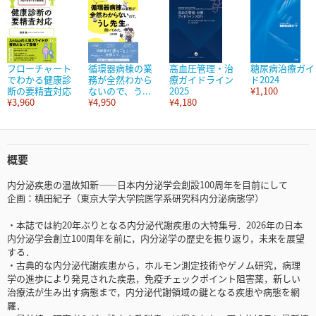
フローチャート
循環器病棟の業
高血圧管理・治
糖尿病治療ガイ
でわかる健康診
務が全然わから
療ガイドライン
ド2024
断の要精査対応
ないので、う...
2025
¥1,100
¥3,960
¥4,950
¥4,180
概要
内分泌疾患の温故知新――日本内分泌学会創設100周年を目前にして
企画：槙田紀子（東京大学大学院医学系研究科内分泌病態学）
・本誌では約20年ぶりとなる内分泌代謝疾患の大特集号．2026年の日本
内分泌学会創立100周年を前に，内分泌学の歴史を振り返り，未来を展望
する．
・古典的な内分泌代謝疾患から，ホルモン測定技術やゲノム研究，病理
学の進歩により発見された疾患，免疫チェックポイント阻害薬，新しい
治療法が生み出す病態まで，内分泌代謝領域の鍵となる疾患や病態を網
羅．