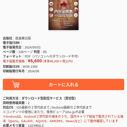
出版社
医歯薬出版
電子版ISBN
電子版発売日
2024/09/02
ページ数
228ページ
判型
B5
フォーマット
PDF（パソコンへのダウンロード不可）
¥6,600
電子版販売価格：
(本体¥6,000＋税10％)
印刷版ISSN
0039-2359
印刷版発行年月
2024/08
カートに入れる
ご利用方法
ダウンロード型配信サービス（買切型）
同時使用端末数
2
対応OS
iOS最新の２世代前まで / Android最新の２世代前まで
※コンテンツの使用にあたり、専用ビューアisho.jpが必要
※Androidは、Android２世代前の端末のうち、国内キャリア経由で販売されている端
末（Xperia、GALAXY、AQUOS、ARROWS、Nexusなど）にて動作確認しています
必要メモリ容量
118 MB以上