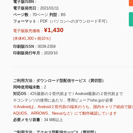
電子版ISBN
電子版発売日
2021/01/11
ページ数
70ページ
判型
B5
フォーマット
PDF（パソコンへのダウンロード不可）
¥1,430
電子版販売価格：
(本体¥1,300＋税10％)
印刷版ISSN
0039-2359
印刷版発行年月
2020/10
ご利用方法
ダウンロード型配信サービス（買切型）
同時使用端末数
2
対応OS
iOS最新の２世代前まで / Android最新の２世代前まで
※コンテンツの使用にあたり、専用ビューアisho.jpが必要
※Androidは、Android２世代前の端末のうち、国内キャリア経由で販
AQUOS、ARROWS、Nexusなど）にて動作確認しています
必要メモリ容量
34 MB以上
ご利用方法
アクセス型配信サービス（買切型）