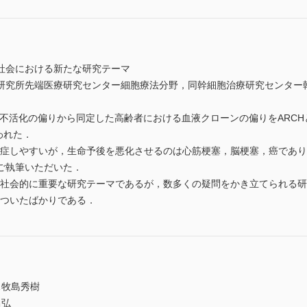
社会における新たな研究テーマ
研究所先端医療研究センター細胞療法分野，同幹細胞治療研究センター
染色体不活化の偏りから同定した高齢者における血液クローンの偏りをARC
われた．
発症しやすいが，生命予後を悪化させるのは心筋梗塞，脳梗塞，癌であ
ご執筆いただいた．
て社会的に重要な研究テーマであるが，数多くの疑問をかき立てられる
についたばかりである．
…牧島秀樹
昌弘