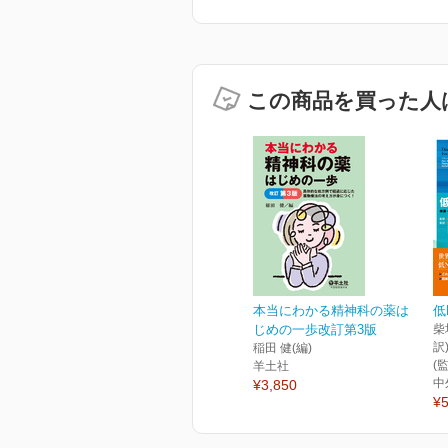
この商品を買った人
本当にわかる精神科の薬は
低
じめの一歩改訂第3版
柴
訳
稲田 健(編)
(
羊土社
中
¥3,850
¥5