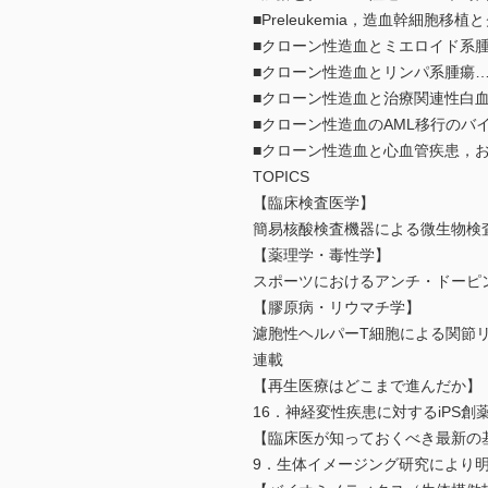
■Preleukemia，造血幹細胞
■クローン性造血とミエロイド系
■クローン性造血とリンパ系腫瘍…
■クローン性造血と治療関連性白
■クローン性造血のAML移行のバ
■クローン性造血と心血管疾患，
TOPICS
【臨床検査医学】
簡易核酸検査機器による微生物
【薬理学・毒性学】
スポーツにおけるアンチ・ドー
【膠原病・リウマチ学】
濾胞性ヘルパーT細胞による関節
連載
【再生医療はどこまで進んだか】
16．神経変性疾患に対するiPS
【臨床医が知っておくべき最新の
9．生体イメージング研究により