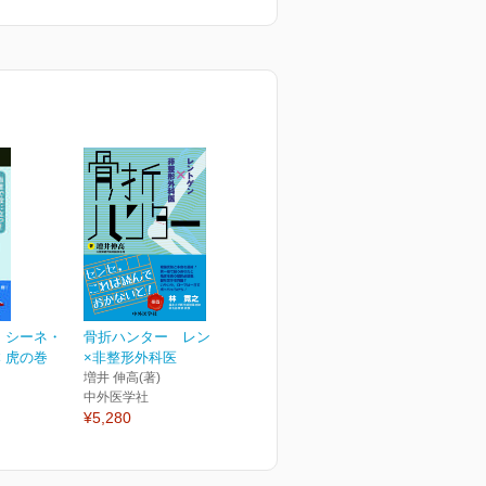
 シーネ・
骨折ハンター レントゲン
 虎の巻
×非整形外科医
増井 伸高(著)
中外医学社
¥5,280