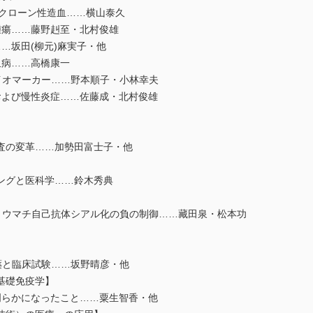
移植とクローン性造血……横山泰久
腫瘍……藤野赳至・北村俊雄
…坂田(柳元)麻実子・他
血病……高橋康一
イオマーカー……野本順子・小林幸夫
および慢性炎症……佐藤成・北村俊雄
検査の変革……加勢田富士子・他
ピングと医科学……鈴木秀典
リウマチ自己抗体シアル化の負の制御……藏田泉・松本功
創薬と臨床試験……坂野晴彦・他
基礎免疫学】
明らかになったこと……粟生智香・他