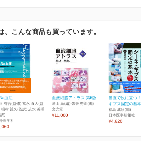
は、こんな商品も買っています。
Na血症
血液細胞アトラス 第6版
当直で役に立つ！
垣 有吾(監修) 冨永 直人(監
通山 薫(編) 張替 秀郎(編)
ギプス固定の基本
) 椙村 益久(監訳) 志水 英明
文光堂
福島 成欣(編)
監訳)
¥11,000
日本医事新報社
外医学社
¥4,620
,060