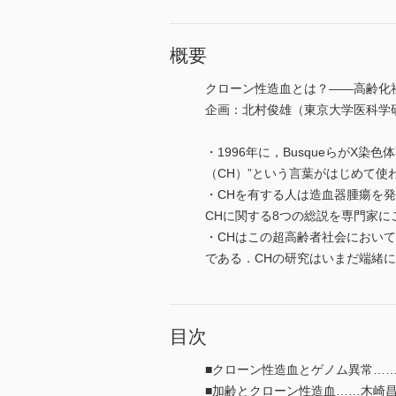
概要
クローン性造血とは？――高齢化
企画：北村俊雄（東京大学医科学
・1996年に，BusqueらがX
（CH）”という言葉がはじめて使
・CHを有する人は造血器腫瘍を
CHに関する8つの総説を専門家に
・CHはこの超高齢者社会におい
である．CHの研究はいまだ端緒
目次
■クローン性造血とゲノム異常…
■加齢とクローン性造血……木崎