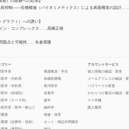
技術）の医療への応用】
成長抑制――生物模倣（バイオミメティクス）による表面構造の設計
トグラフィ）への誘い】
とカイン・コンプレックス……高橋正雄
の問題点と可能性……矢倉英隆
テゴリー
アカウントサービス
礎医学系
看護教員・学生
個人情報の確認・変更
床医学・内科系
各種医療職
メールアドレスの確認・変
床医学・外科系
東洋医学
パスワードの変更
床医学（領域別）
栄養学
かかりつけ書店の確認・変
床医学（テーマ別）
薬学
マイ本棚
会医学系・医学一般など
歯科学
購入履歴
礎看護
保健・体育
床看護（診療科・技術）
セット・雑誌年間購読