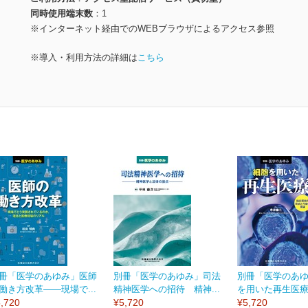
同時使用端末数
1
※インターネット経由でのWEBブラウザによるアクセス参照
※導入・利用方法の詳細は
こちら
冊「医学のあゆみ」医師
別冊「医学のあゆみ」司法
別冊「医学のあ
働き方改革――現場で...
精神医学への招待 精神...
を用いた再生医療 
,720
¥5,720
¥5,720