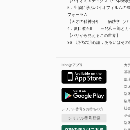
【バイオミメティクス（生体模倣
5．生物に学ぶバイオフィルムの
フォーラム
【天才の精神分析――病跡学（パ
4．夏目漱石II――三兄和三郎
【パリから見えるこの世界】
96．現代の汎心論，あるいはそ
isho.jpアプリ
カ
基
臨
臨
臨
臨
社
シリアル番号をお持ちの方
基
シリアル番号登録
臨