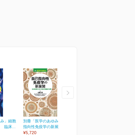
ゆみ」細胞
別冊「医学のあゆみ」自己
別冊「医学のあゆみ」緩和
臨床...
指向性免疫学の新展開...
医療のアップデート
¥5,720
¥5,720
¥