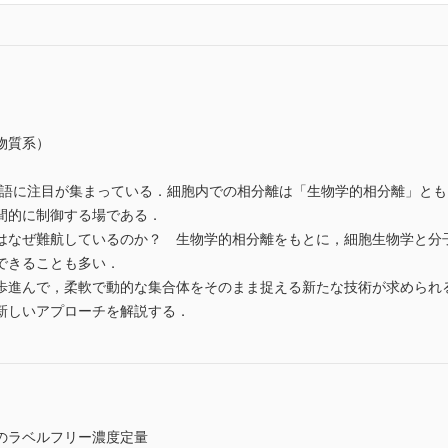
物質系）
用語に注目が集まっている．細胞内での相分離は「生物学的相分離」とも
間的に制御する場である．
はなぜ難航しているのか？ 生物学的相分離をもとに，細胞生物学と分
できることも多い．
歩進んで，柔軟で動的な集合体をそのまま捉える新たな技術が求められ
新しいアプローチを解説する．
のラベルフリー濃度定量