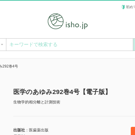
初め
ー
292巻4号
医学のあゆみ292巻4号【電子版】
生物学的相分離と計測技術
出版社
医歯薬出版