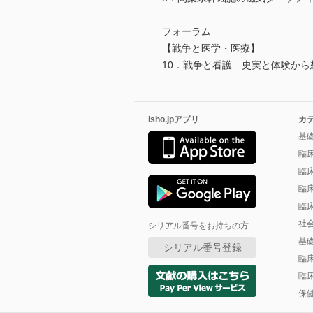
フォーラム
【戦争と医学・医療】
10．戦争と看護―史実と体験から
isho.jpアプリ
カ
基
臨
臨
臨
臨
社
シリアル番号をお持ちの方
基
シリアル番号登録
臨
臨
保