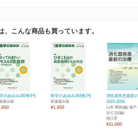
は、こんな商品も買っています。
学のあゆみ293巻3号
医学のあゆみ293巻2号
消化器疾患最新
歯薬出版
医歯薬出版
2025-2026
,650
¥1,650
山本 博徳(編) 瀬戸 
治 仁志(編)
南江堂
¥11,000