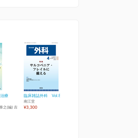
の治療
臨床雑誌外科 Vol.87 No.4
南江堂
¥3,300
泰之(編) 吉