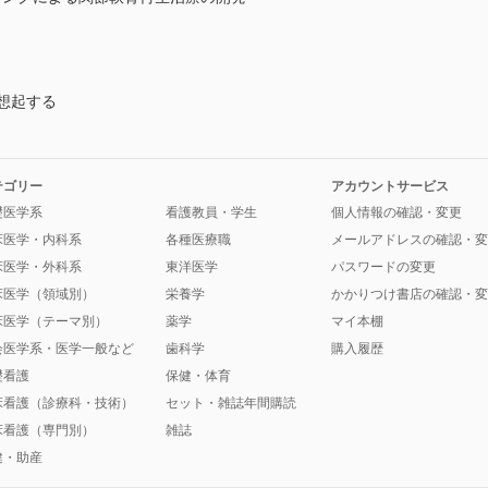
想起する
テゴリー
アカウントサービス
礎医学系
看護教員・学生
個人情報の確認・変更
床医学・内科系
各種医療職
メールアドレスの確認・変
床医学・外科系
東洋医学
パスワードの変更
床医学（領域別）
栄養学
かかりつけ書店の確認・変
床医学（テーマ別）
薬学
マイ本棚
会医学系・医学一般など
歯科学
購入履歴
礎看護
保健・体育
床看護（診療科・技術）
セット・雑誌年間購読
床看護（専門別）
雑誌
健・助産