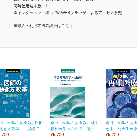
同時使用端末数
1
※インターネット経由でのWEBブラウザによるアクセス参照
※導入・利用方法の詳細は
こちら
冊「医学のあゆみ」医師
別冊「医学のあゆみ」司法
別冊「医学のあ
働き方改革――現場で...
精神医学への招待 精神...
を用いた再生医療 
,720
¥5,720
¥5,720