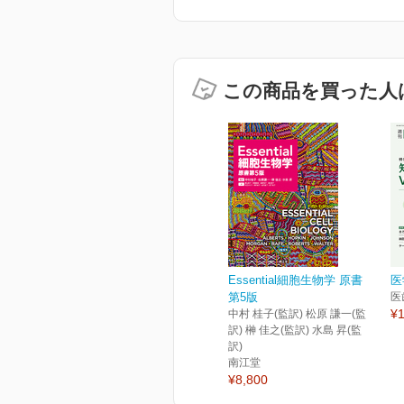
この商品を買った人
Essential細胞生物学 原書
医
第5版
医
¥1
中村 桂子(監訳) 松原 謙一(監
訳) 榊 佳之(監訳) 水島 昇(監
訳)
南江堂
¥8,800