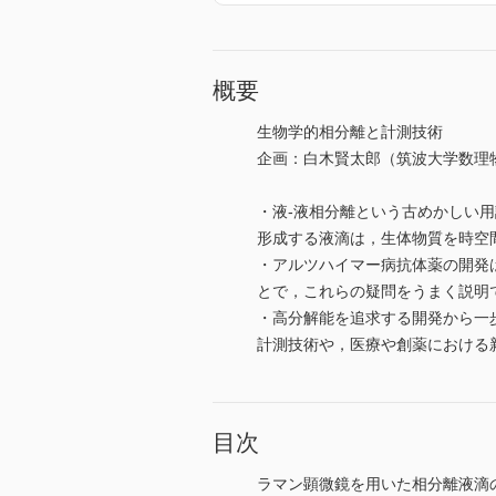
概要
生物学的相分離と計測技術
企画：白木賢太郎（筑波大学数理
・液-液相分離という古めかしい
形成する液滴は，生体物質を時空
・アルツハイマー病抗体薬の開発
とで，これらの疑問をうまく説明
・高分解能を追求する開発から一
計測技術や，医療や創薬における
目次
ラマン顕微鏡を用いた相分離液滴