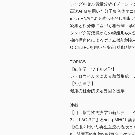
シングルセル質量分析イメージン
高速AFMを用いた分子集合体マニ
microRNAによる遺伝子発現抑制
凝集と相分離に基づく相分離工学
タンパク質液滴からの線維形成の
核内構造体によるゲノム機能制御
O-ClickFCを用いた脂質代謝動
TOPICS
【細菌学・ウイルス学】
レトロウイルスによる胎盤形成：
【社会医学】
健康の社会的決定要因と医学
連載
【自己指向性免疫学の新展開――
22．LAG-3によるself-pM
【細胞を用いた再生医療の現状と
8．間葉系幹細胞の磁気ターゲテ