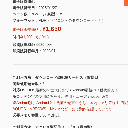
電子版ISBN
電子版発売日
2025/01/27
ページ数
70ページ
判型
B5
フォーマット
PDF（パソコンへのダウンロード不可）
¥1,650
電子版販売価格：
(本体¥1,500＋税10％)
印刷版ISSN
0039-2359
印刷版発行年月
2025/01
ご利用方法
ダウンロード型配信サービス（買切型）
同時使用端末数
2
対応OS
iOS最新の２世代前まで / Android最新の２世代前まで
※コンテンツの使用にあたり、専用ビューアisho.jpが必要
※Androidは、Android２世代前の端末のうち、国内キャリア経由で販
AQUOS、ARROWS、Nexusなど）にて動作確認しています
必要メモリ容量
36 MB以上
ご利用方法
アクセス型配信サービス（買切型）