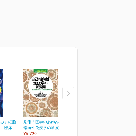
ゆみ」細胞
別冊「医学のあゆみ」自己
別冊「医学のあゆみ」緩和
臨床...
指向性免疫学の新展開...
医療のアップデート
¥5,720
¥5,720
¥