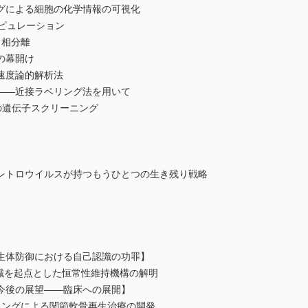
グによる細胞の化学情報の可視化
ピュレーション
と相分離
の幕開け
速度論的解析法
――近接ラベリング法を用いて
態の遺伝子スクリーニング
レトロウイルスが持つもうひとつの生き残り戦略
生体防御における自己認識の功罪】
HCⅡ認識を起点とした恒常性維持機構の解明
今後の展望――臨床への展開】
ィングによる関節軟骨再生治療の開発