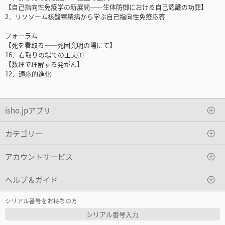
【自己指向性免疫学の新展開――生体防御における自己認識の功罪】
2．リソソーム核酸蓄積病から学ぶ自己指向性免疫応答
フォーラム
【死を看取る――死因究明の場にて】
16．看取りの場での工夫①
【数理で理解する発がん】
12．適応的進化
isho.jpアプリ
カテゴリー
アカウントサービス
ヘルプ＆ガイド
シリアル番号をお持ちの方
シリアル番号入力