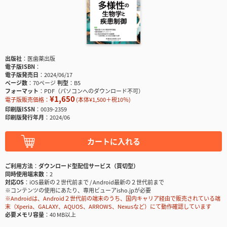
出版社
医歯薬出版
電子版ISBN
電子版発売日
2024/06/17
ページ数
70ページ
判型
B5
フォーマット
PDF（パソコンへのダウンロード不可）
¥1,650
電子版販売価格：
(本体¥1,500＋税10％)
印刷版ISSN
0039-2359
印刷版発行年月
2024/06
カートに入れる
ご利用方法
ダウンロード型配信サービス（買切型）
同時使用端末数
2
対応OS
iOS最新の２世代前まで / Android最新の２世代前まで
※コンテンツの使用にあたり、専用ビューアisho.jpが必要
※Androidは、Android２世代前の端末のうち、国内キャリア経由で販売されている端
末（Xperia、GALAXY、AQUOS、ARROWS、Nexusなど）にて動作確認しています
必要メモリ容量
40 MB以上