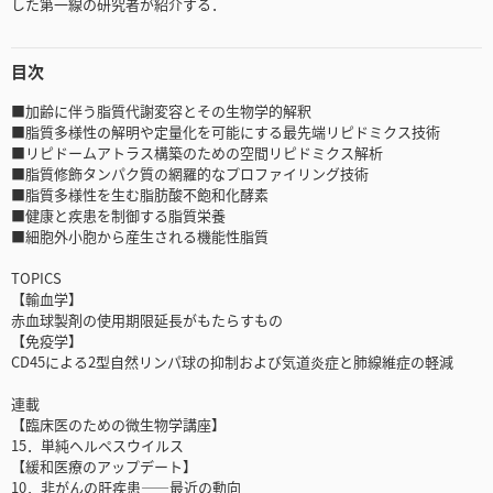
した第一線の研究者が紹介する．
目次
■加齢に伴う脂質代謝変容とその生物学的解釈
■脂質多様性の解明や定量化を可能にする最先端リピドミクス技術
■リピドームアトラス構築のための空間リピドミクス解析
■脂質修飾タンパク質の網羅的なプロファイリング技術
■脂質多様性を生む脂肪酸不飽和化酵素
■健康と疾患を制御する脂質栄養
■細胞外小胞から産生される機能性脂質
TOPICS
【輸血学】
赤血球製剤の使用期限延長がもたらすもの
【免疫学】
CD45による2型自然リンパ球の抑制および気道炎症と肺線維症の軽減
連載
【臨床医のための微生物学講座】
15．単純ヘルペスウイルス
【緩和医療のアップデート】
10．非がんの肝疾患――最近の動向