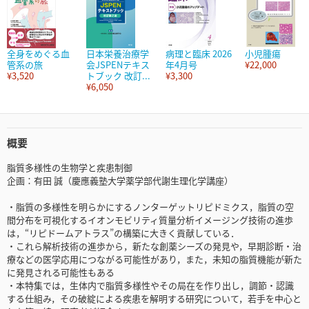
全身をめぐる血
日本栄養治療学
病理と臨床 2026
小児腫瘍
管系の旅
会JSPENテキス
年4月号
¥22,000
¥3,520
トブック 改訂...
¥3,300
¥6,050
概要
脂質多様性の生物学と疾患制御
企画：有田 誠（慶應義塾大学薬学部代謝生理化学講座）
・脂質の多様性を明らかにするノンターゲットリピドミクス，脂質の空
間分布を可視化するイオンモビリティ質量分析イメージング技術の進歩
は，“リピドームアトラス”の構築に大きく貢献している．
・これら解析技術の進歩から，新たな創薬シーズの発見や，早期診断・治
療などの医学応用につながる可能性があり，また，未知の脂質機能が新た
に発見される可能性もある
・本特集では，生体内で脂質多様性やその局在を作り出し，調節・認識
する仕組み，その破綻による疾患を解明する研究について，若手を中心と