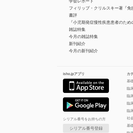
学会レポート
フィリップ・クリルスキー著『免
書評
『小児期発症慢性疾患患者のため
雑誌特集
今月の雑誌特集
新刊紹介
今月の新刊紹介
isho.jpアプリ
カ
基
臨
臨
臨
臨
社
シリアル番号をお持ちの方
基
シリアル番号登録