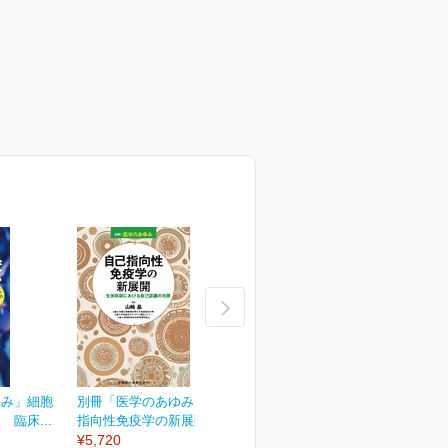
ゆみ」細胞
別冊「医学のあゆみ」自己
別冊「医学のあゆみ」緩和
臨床...
指向性免疫学の新展開...
医療のアップデート
¥5,720
¥5,720
¥