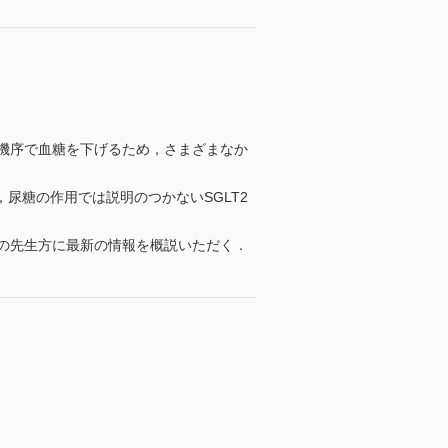
機序で血糖を下げるため，さまざまなか
糖の作用では説明のつかないSGLT2
の先生方に最新の情報を概説いただく．