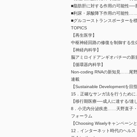
■脂肪肝に対する作用の可能性──脂肪肝
■利尿・尿酸降下作用の可能性…
■グルコーストランスポーターを標
TOPICS
【再生医学】
中枢神経回路の修復を制御する
【神経内科学】
脳アミロイドアンギオパチーの新
【循環器内科学】
Non-coding RNAの新知見……尾
連載
【Sustainable Developmen
15．正確なサンガ法を行うため
【移行期医療──成人に達する/達
8．小児内分泌疾患……天野直子
フォーラム
【Choosing Wiselyキャンペーン
12．インターネット時代のヘルス・