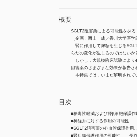
概要
SGLT2阻害薬による可能性を探る
（企画：西山 成／香川大学医学
腎に作用して尿糖を生じるSGL
らだの変化が生じるのではないか
しかし，大規模臨床試験により心
阻害薬のさまざまな効果が報告さ
本特集では，いまだ解明されてい
目次
■糖毒性軽減および膵β細胞保護作
■神経系に対する作用の可能性…
■SGLT2阻害薬の心血管保護作
■腎組織保護作用の可能性……長