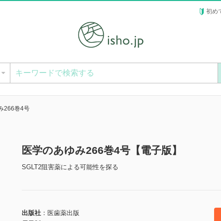
初め
ー
266巻4号
医学のあゆみ266巻4号【電子版】
SGLT2阻害薬による可能性を探る
出版社
医歯薬出版