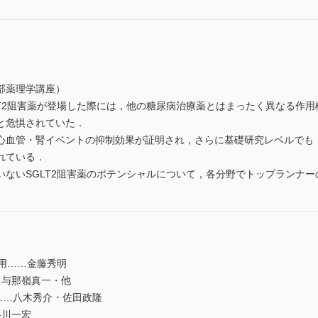
部薬理学講座）
T2阻害薬が登場した際には，他の糖尿病治療薬とはまったく異なる作用
と危惧されていた．
血管・腎イベントの抑制効果が証明され，さらに基礎研究レベルでも，尿
れている．
ないSGLT2阻害薬のポテンシャルについて，各分野でトップランナー
用……金藤秀明
…与那嶺真一・他
用……八木秀介・佐田政隆
谷川一宏