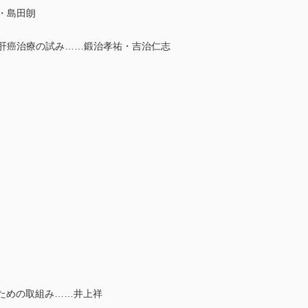
輔・島田朗
た肝癌治療の試み……鍛治孝祐・吉治仁志
発するための取組み……井上祥