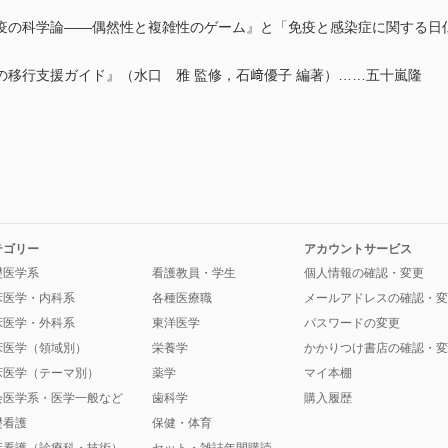
疫の科学論――偶然性と複雑性のゲーム』と「免疫と感染症に関する日
の移行支援ガイド』（水口 雅 監修，石﨑優子 編著）……五十嵐隆
テゴリー
アカウントサービス
礎医学系
看護教員・学生
個人情報の確認・変更
床医学・内科系
各種医療職
メールアドレスの確認・変
床医学・外科系
東洋医学
パスワードの変更
床医学（領域別）
栄養学
かかりつけ書店の確認・変
床医学（テーマ別）
薬学
マイ本棚
会医学系・医学一般など
歯科学
購入履歴
礎看護
保健・体育