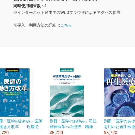
同時使用端末数
1
※インターネット経由でのWEBブラウザによるアクセス参照
※導入・利用方法の詳細は
こちら
冊「医学のあゆみ」医師
別冊「医学のあゆみ」司法
別冊「医学のあ
働き方改革――現場で...
精神医学への招待 精神...
を用いた再生医療 
,720
¥5,720
¥5,720