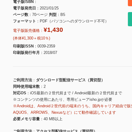
電子版ISBN
電子版発売日
2021/01/25
ページ数
70ページ
判型
B5
フォーマット
PDF（パソコンへのダウンロード不可）
¥1,430
電子版販売価格：
(本体¥1,300＋税10％)
印刷版ISSN
0039-2359
印刷版発行年月
2018/07
ご利用方法
ダウンロード型配信サービス（買切型）
同時使用端末数
2
対応OS
iOS最新の２世代前まで / Android最新の２世代前まで
※コンテンツの使用にあたり、専用ビューアisho.jpが必要
※Androidは、Android２世代前の端末のうち、国内キャリア経由で販
AQUOS、ARROWS、Nexusなど）にて動作確認しています
必要メモリ容量
40 MB以上
ご利用方法
アクセス型配信サービス（買切型）