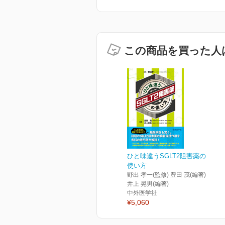
この商品を買った人
ひと味違うSGLT2阻害薬の
使い方
野出 孝一(監修) 豊田 茂(編著)
井上 晃男(編著)
中外医学社
¥5,060