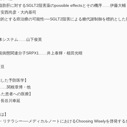
に対するSGLT2阻害薬のpossible effectsとその機序……伊藤大
…安西尚彦・大内基司
的とする癌治療の可能性──SGLT2阻害による糖代謝制御を標的とし
生体システム……山下俊英
規病態関連分子SRPX1……井上泰輝・植田光晴
野亘
tを目指した予防医学】
に……関根章博・他
した患者への医療】
・長谷川奉延
とは】
リテラシー──メディカルノートにおけるChoosing Wiselyを啓