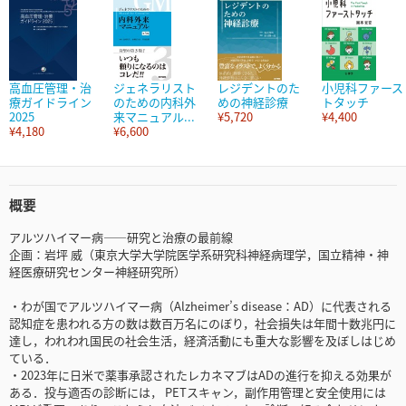
高血圧管理・治
ジェネラリスト
レジデントのた
小児科ファース
療ガイドライン
のための内科外
めの神経診療
トタッチ
2025
来マニュアル...
¥5,720
¥4,400
¥4,180
¥6,600
概要
アルツハイマー病――研究と治療の最前線
企画：岩坪 威（東京大学大学院医学系研究科神経病理学，国立精神・神
経医療研究センター神経研究所）
・わが国でアルツハイマー病（Alzheimer’s disease：AD）に代表される
認知症を患われる方の数は数百万名にのぼり，社会損失は年間十数兆円に
達し，われわれ国民の社会生活，経済活動にも重大な影響を及ぼしはじめ
ている．
・2023年に日米で薬事承認されたレカネマブはADの進行を抑える効果が
ある．投与適否の診断には， PETスキャン，副作用管理と安全使用には