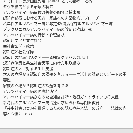
アミロイド関連画像異常（ARIA）とその診断・治療
タウを標的とする治療の将来
アルツハイマー病症候改善薬の開発と将来像
認知症診療における患者・家族への非薬物的アプローチ
若年性アルツハイマー病と非定型/海馬保存型アルツハイマー病
プレクリニカルアルツハイマー病の診断と臨床研究
アルツハイマー病の行動・心理症状
認知症ケアと共生社会
■社会医学・政策
認知症と社会保障
認知症の地域包括ケア――認知症ケアパスの活用
認知症施策と共生社会実現に向けた取り組み
認知症の人に対する生活支援
本人の立場から認知症の課題を考える――生活上の課題とサポートの重
要性
家族の立場から認知症の課題を考える
アルツハイマー病の医療経済学
アルツハイマー病からみた認知症診断・治療ガイドラインの将来像
新時代のアルツハイマー病治療に求められる専門医教育
「共生社会の実現を推進するための認知症基本法」の成立――法律の内
容と今後について