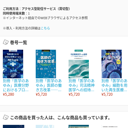
ご利用方法
アクセス型配信サービス（買切型）
同時使用端末数
1
※インターネット経由でのWEBブラウザによるアクセス参照
※導入・利用方法の詳細は
こちら
巻号一覧
別冊「医学のあ
別冊「医学のあ
別冊「医学のあ
別冊「医学のあ
ゆみ」医療分野
ゆみ」医師の働
ゆみ」司法精神
ゆみ」細胞を用
におけるブロ...
き方改革――...
医学への招待...
いた再生医療...
¥5,280
¥5,720
¥5,720
¥5,720
この商品を買った人は、こんな商品も買っています。