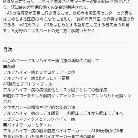
MRIが重要であり．これらと血液バイオマーカー診断の組み合わせによ
り，認知症の超早期段階での治療が期待される．
・ADの治療薬が国民に行き渡るには，認知症疾患医療センターの充実を
はじめとする医療の均てん化に加えて，“認知症専門医”の充実は焦眉の急
である．本特集では， ADをはじめとする認知症に関する最先端の知見
を，各分野のエキスパートの先生方に解説いただく．
目次
はじめに――アルツハイマー病治療の新時代に向けて
■基礎
アルツハイマー病とミクログリア・炎症
アルツハイマー病とβアミロイド蓄積
Aβ凝集とプロトフィブリル
アルツハイマー病の病理変化とリスク因子としての糖尿病
細胞外フローを介した脳内クリアランス――グリアリンパ系と硬膜リン
パ系
タウオパチーの構造生化学的な疾患分類
アルツハイマー病のモデル開発――前臨床モデルから臨床モデルへ
エピジェネティクスとアルツハイマー病
■バイオマーカーとゲノム
アルツハイマー病の脳脊髄液バイオマーカー――AT(N)分類から5年
質量分析を用いた血液バイオマーカー測定法の開発