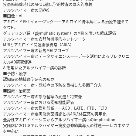
疾患修飾薬時代のAPOE遺伝学的検査の臨床的意義
アルツハイマー病のGWAS
■画像・AI
アミロイドPETイメージング――アミロイド抗体薬による治療を迎えて
タウPET
グリアリンパ系（glymphatic system）のMRIを用いた臨床評価
アルツハイマー病の安静時機能的ネットワーク
MRIとアミロイド関連画像異常（ARIA）
アルツハイマー病の新規MRIプローブ
アルツハイマー病とデータサイエンス――データ活用によるプレクリニ
カルAD研究促進
AIを用いたアルツハイマー病の診断
■予防・疫学
認知症の地域疫学研究の知見
アルツハイマー病・認知症の予防を目指した多因子介入
■臨床・治療薬
アルツハイマー病の診断基準の変遷と将来像
アルツハイマー病における認知機能評価
アルツハイマー病の鑑別診断――AGD，LATE，FTD，FLTD
アルツハイマー病疾患修飾薬概論と抗Aβ抗体医薬の実用化
全身性アミロイドーシスからアルツハイマー病へのimplication
実臨床におけるアルツハイマー病疾患修飾薬導入の課題――レカネマブ
を中心に