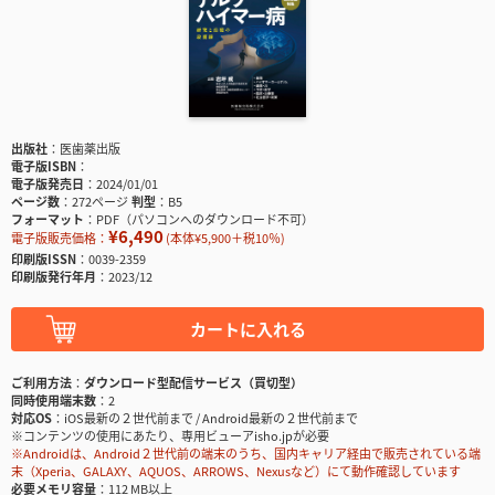
出版社
医歯薬出版
電子版ISBN
電子版発売日
2024/01/01
ページ数
272ページ
判型
B5
フォーマット
PDF（パソコンへのダウンロード不可）
¥6,490
電子版販売価格：
(本体¥5,900＋税10％)
印刷版ISSN
0039-2359
印刷版発行年月
2023/12
カートに入れる
ご利用方法
ダウンロード型配信サービス（買切型）
同時使用端末数
2
対応OS
iOS最新の２世代前まで / Android最新の２世代前まで
※コンテンツの使用にあたり、専用ビューアisho.jpが必要
※Androidは、Android２世代前の端末のうち、国内キャリア経由で販売されている端
末（Xperia、GALAXY、AQUOS、ARROWS、Nexusなど）にて動作確認しています
必要メモリ容量
112 MB以上