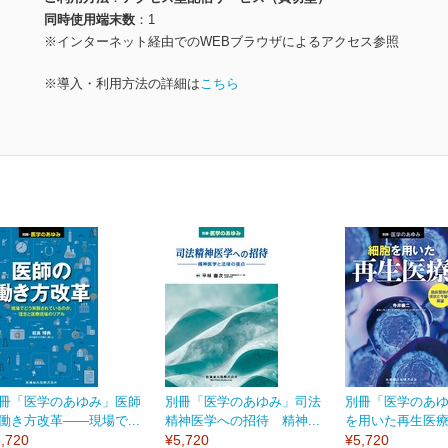
同時使用端末数
1
※インターネット経由でのWEBブラウザによるアクセス参照
※導入・利用方法の詳細は
こちら
冊「医学のあゆみ」医師
別冊「医学のあゆみ」司法
別冊「医学のあ
働き方改革――現場で...
精神医学への招待 精神...
を用いた再生医療 
,720
¥5,720
¥5,720