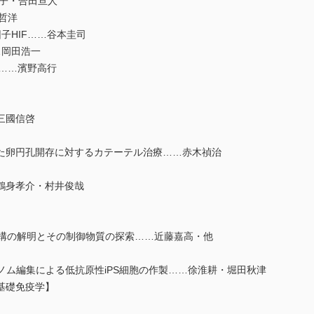
莉子・合田亘人
哲洋
子HIF……谷本圭司
…岡田浩一
薬……濱野高行
…三國信啓
た卵円孔開存に対するカテーテル治療……赤木禎治
…鶴身孝介・村井俊哉
機構の解明とその制御物質の探索……近藤嘉高・他
ゲノム編集による低抗原性iPS細胞の作製……徐淮耕・堀田秋津
基礎免疫学】