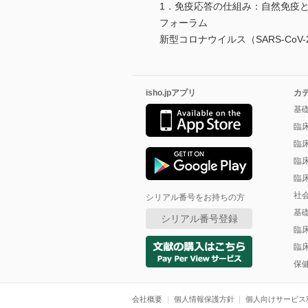
1．免疫応答の仕組み：自然免疫
フォーラム
新型コロナウイルス（SARS-Co
isho.jpアプリ
カ
基
臨
臨
臨
臨
社
シリアル番号をお持ちの方
基
シリアル番号登録
臨
臨
保
会社概要
個人情報保護方針
個人向けサービス