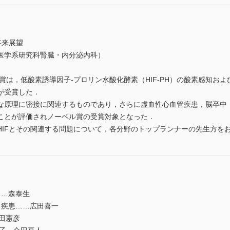
将来展望
医学系研究科腎臓・内分泌内科）
賞は，低酸素誘導因子-プロリン水酸化酵素（HIF-PH）の酸素感知および応答
n Jr.が受賞した．
な原理に密接に関連するものであり，さらに虚血性心血管疾患，脳卒中
ことが評価されノーベル賞の受賞対象となった．
HIFとその関連する問題について，各分野のトップランナーの先生方を
……森泰生
と疾患……広田喜一
武田憲彦