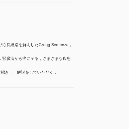
経路を解明したGregg Semenza，
，腎臓病から癌に至る，さまざまな疾患
お招きし，解説をしていただく．