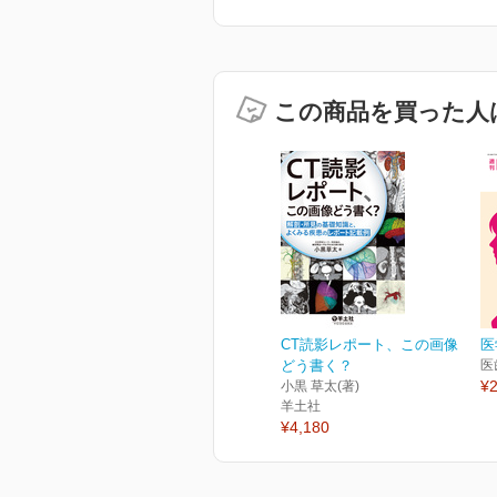
この商品を買った人
CT読影レポート、この画像
医
どう書く？
医
¥2
小黒 草太(著)
羊土社
¥4,180