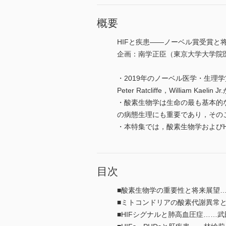
概要
HIFと疾患――ノーベル賞受賞と
企画：南学正臣（東京大学大学院
・2019年のノーベル医学・生理学
Peter Ratcliffe，William Kaeli
・酸素生物学は生命の最も基本的
の病態生理にも重要であり，その
・本特集では，酸素生物学および
目次
■酸素生物学の重要性と将来展望
■ミトコンドリアの酸素代謝異常
■HIFシグナルと肺高血圧症……