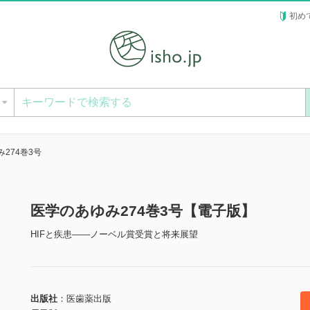
初め
ー
274巻3号
医学のあゆみ274巻3号【電子版】
HIFと疾患――ノーベル賞受賞と将来展望
出版社
医歯薬出版