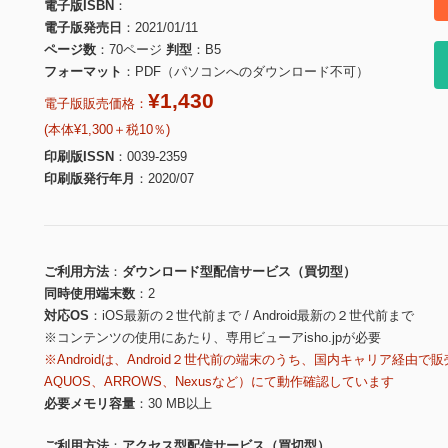
電子版ISBN
電子版発売日
2021/01/11
ページ数
70ページ
判型
B5
フォーマット
PDF（パソコンへのダウンロード不可）
¥1,430
電子版販売価格：
(本体¥1,300＋税10％)
印刷版ISSN
0039-2359
印刷版発行年月
2020/07
ご利用方法
ダウンロード型配信サービス（買切型）
同時使用端末数
2
対応OS
iOS最新の２世代前まで / Android最新の２世代前まで
※コンテンツの使用にあたり、専用ビューアisho.jpが必要
※Androidは、Android２世代前の端末のうち、国内キャリア経由で販
AQUOS、ARROWS、Nexusなど）にて動作確認しています
必要メモリ容量
30 MB以上
ご利用方法
アクセス型配信サービス（買切型）