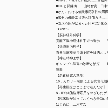
■HIFs，PHDsと肝疾患……林絵
■HIFと腎臓病……山崎智貴・田中
■がんにおける低酸素応答性転写因
■臓器の低酸素状態の評価方法…
■臨床応用が始まったHIF安定化
TOPICS
【脳神経外科学】
覚醒下脳神経外科手術の進歩…
【循環器内科学】
奇異性脳梗塞再発予防を目的とし
【神経精神医学】
ギャンブル障害の診断と治療…
連載
【老化研究の進歩】
16．カロリー制限による抗老化
【再生医療はどこまで進んだか】
8．iPS細胞臨床応用をめざした
【臨床医が知っておくべき最新の
はじめに……河本宏