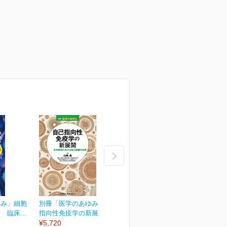
ゆみ」細胞
別冊「医学のあゆみ」自己
別冊「医学のあゆみ」緩和
臨床...
指向性免疫学の新展開...
医療のアップデート
¥5,720
¥5,720
¥