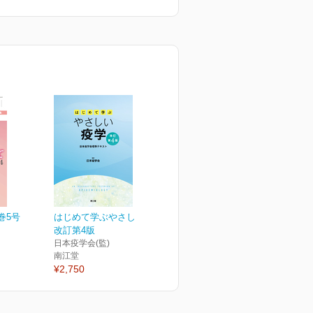
巻5号
はじめて学ぶやさしい疫学
改訂第4版
日本疫学会(監)
南江堂
¥2,750