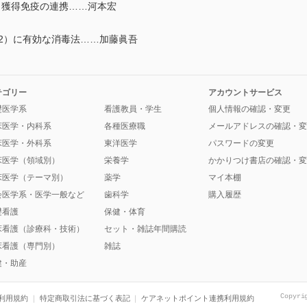
と獲得免疫の連携……河本宏
V-2）に有効な消毒法……加藤眞吾
テゴリー
アカウントサービス
礎医学系
看護教員・学生
個人情報の確認・変更
床医学・内科系
各種医療職
メールアドレスの確認・変
床医学・外科系
東洋医学
パスワードの変更
床医学（領域別）
栄養学
かかりつけ書店の確認・変
床医学（テーマ別）
薬学
マイ本棚
会医学系・医学一般など
歯科学
購入履歴
礎看護
保健・体育
床看護（診療科・技術）
セット・雑誌年間購読
床看護（専門別）
雑誌
健・助産
Copyri
利用規約
特定商取引法に基づく表記
ケアネットポイント連携利用規約