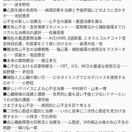
か……波多野将
■心筋生検の有用性──病理診断を治療と予後評価にどのように活かす
か……池田善彦
心不全の新しい治療法──心不全の最新・最適治療を識る
■急性心不全・急性増悪マネジメント──薬物療法から補助循環までロ
ジカルな治療法の選択……佐藤直樹
■現在の最適薬物治療――ACEI/ARB, β遮断薬, ミネラルコルチコイド受
容体拮抗薬，利尿薬をどう使い分けるか……森澤大祐・他
■難治性心不全の治療戦略──強心薬・補助循環の使用法をマスターす
る……宮脇大・坂田泰史
■未来の薬物療法……猪又孝元
■心不全における非薬物療法──CRT，ICD，WCDの最適な使用方法……
絈野健一・夛田浩
■補助人工心臓の使い方──どのタイミングでどのデバイスを使用する
のか？……小野稔
■新しいデバイスによる心不全治療……中村研介・山本一博
■心臓移植の成績と課題──世界的に最も良い予後と少ないドナーとい
うわが国の課題……澤芳樹
さまざまな心不全──原因別に心不全を診て考える
■二次性心筋症の鑑別と治療──いかに高率に二次性心筋症を見分け治
療するか……小林淳・竹石恭知
■右心機能障害の診断法と治療法──心筋症，VAD植込み後の右心不全の
問題……絹川弘一郎