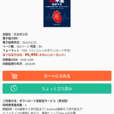
出版社
医歯薬出版
電子版ISBN
電子版発売日
2021/01/25
ページ数
302ページ
判型
B5
フォーマット
PDF（パソコンへのダウンロード不可）
¥6,490
電子版販売価格：
(本体¥5,900＋税10％)
印刷版ISSN
0039-2359
印刷版発行年月
2018/09
カートに入れる
ちょっと立ち読み
ご利用方法
ダウンロード型配信サービス（買切型）
同時使用端末数
2
対応OS
iOS最新の２世代前まで / Android最新の２世代前まで
※コンテンツの使用にあたり、専用ビューアisho.jpが必要