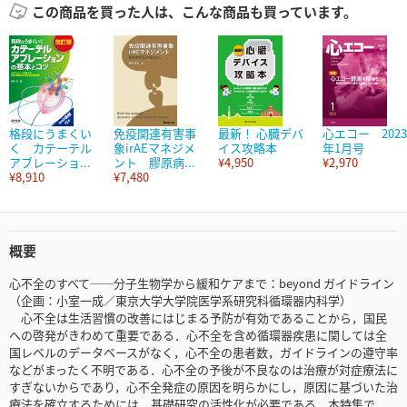
この商品を買った人は、こんな商品も買っています。
格段にうまくい
免疫関連有害事
最新！ 心臓デバ
心エコー 2023
く カテーテル
象irAEマネジメ
イス攻略本
年1月号
アブレーショ...
ント 膠原病...
¥4,950
¥2,970
¥8,910
¥7,480
概要
心不全のすべて──分子生物学から緩和ケアまで：beyond ガイドライン
（企画：小室一成／東京大学大学院医学系研究科循環器内科学）
心不全は生活習慣の改善にはじまる予防が有効であることから，国民
への啓発がきわめて重要である．心不全を含め循環器疾患に関しては全
国レベルのデータベースがなく，心不全の患者数，ガイドラインの遵守率
などがまったく不明である．心不全の予後が不良なのは治療が対症療法に
すぎないからであり，心不全発症の原因を明らかにし，原因に基づいた治
療法を確立するためには，基礎研究の活性化が必要である．本特集で