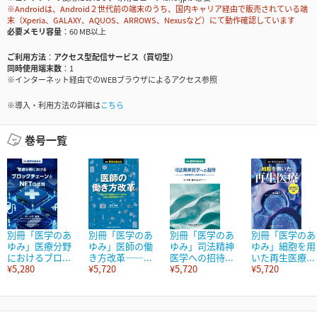
※Androidは、Android２世代前の端末のうち、国内キャリア経由で販売されている端
末（Xperia、GALAXY、AQUOS、ARROWS、Nexusなど）にて動作確認しています
必要メモリ容量
60 MB以上
ご利用方法
アクセス型配信サービス（買切型）
同時使用端末数
1
※インターネット経由でのWEBブラウザによるアクセス参照
※導入・利用方法の詳細は
こちら
巻号一覧
別冊「医学のあ
別冊「医学のあ
別冊「医学のあ
別冊「医学のあ
ゆみ」医療分野
ゆみ」医師の働
ゆみ」司法精神
ゆみ」細胞を用
におけるブロ...
き方改革――...
医学への招待...
いた再生医療...
¥5,280
¥5,720
¥5,720
¥5,720