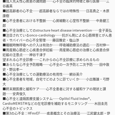
■成人先天性心疾患の諸問題――心不全の臨床的特徴と移行医療……三
谷義英
■超高齢者の心不全──超高齢者ならではの特殊性……日高貴之・木原
康樹
■心不全患者における不整脈──心房細動と心室性不整脈……中島健三
郎
■心不全治療としてのstructure heart disease intervention……金子英弘
■注目されているonco-cardiology――抗がん剤による心筋障害とがん患
者・サバイバーの心不全管理……藤田雅史・塩山渉
■睡眠時無呼吸への介入は有効か──呼吸補助療法の適応……百村伸一
■周産期心筋症と心疾患合併妊娠──周産期心筋症の治療と心疾患合併
妊娠の注意点……神谷千津子
望まれる心不全診療──これからの心不全診療に求められるもの
■あらたな心不全予防戦略──心不全の一次予防と二次予防……田中敦
史・野出孝一
■心不全治療としての運動療法の有用性……網谷英介
■心不全患者を地域，自宅でどのように診ていくか……小出雅雄・弓野
大
■終末期医療と緩和ケア──心不全患者に対する緩和ケアの現状と課
題……安斉俊久
■心不全と遠隔医療支援システム──OpiVol Fluid Index®，
CardioMEMSTMなどの在宅診療を補助するモニタリング……木田圭亮
心不全のトピックス
■第3の心不全：HFmrEF──疾患概念とその治療法……江尻健太郎・伊