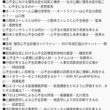
■心不全における慢性炎症の役割と機序――なぜ心臓に慢性炎症が起こ
り，心不全になるのか……彦惣俊吾
■オートファジーと心臓の恒常性──オートファジーは心不全の原因
か？……山口修
■小胞体ストレスとは何か──小胞体ストレスと心不全発症……富海
英・南野哲男
心不全パンデミックとは何か──心不全の現状を知り将来を考える
■日本と世界の心不全の疫学――心不全の現在と未来を識る……眞茅み
ゆき
■急性･慢性心不全診療ガイドライン――2017年改訂版のポイント……筒
井裕之
■超高齢社会における心不全診療提供体制の展望……磯部光章
■ 心不全チーム医療に必要な人材・システムとは……佐藤幸人
■行政が考える心不全診療のあり方──人事交流医系技官の立場か
ら……岡田佳築
心不全の新しい診断法──心不全の最新の診断法を真に理解し利用する
■バイオマーカーをどう利活用するか？──BNP, NT-proBNPを中心
に……斎藤能彦
■心エコーによる拡張機能評価──拡張機能をどのように評価するか，ま
たその意義は？……中谷敏
■CTおよびMRIによる心不全の評価……後藤義崇・北川覚也
■心臓核医学による心不全診断──核医学により何を診断できるの
か……田原宣広
■血行動態を知る重要性──右心カテーテル検査結果から何を考える