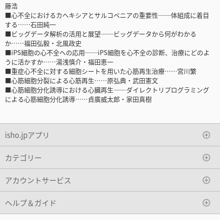
藤浩
■心不全におけるカヘキシアとサルコペニアの重要性──体組成に着目
する……石田純一
■ビッグデータ解析の活用と展望──ビッグデータから何がわかる
か……福田弘毅・北風政史
■iPS細胞の心不全への応用──iPS細胞を心不全の診断、治療にどのよ
うに活かすか……湯浅慎介・福田恵一
■重症心不全に対する細胞シートを用いた心筋再生治療……宮川繁
■心筋細胞分裂による心筋再生……原弘典・武田憲文
■心筋細胞分化誘導における心臓再生――ダイレクトリプログラミング
による心筋細胞分化誘導……貞廣威太郎・家田真樹
isho.jpアプリ
カテゴリー
アカウントサービス
ヘルプ＆ガイド