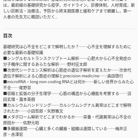
は，最前線の基礎研究から疫学，ガイドライン，診療体制，人材育成，新
しい診断法・治療法，予防から終末期医療と緩和ケアまで網羅し，第一
人者の先生方に概説いただく．
目次
基礎研究は心不全をどこまで解明したか？──心不全を理解するために
必要な最新の基礎知識
■シングルセルトランスクリプトーム解析──心肥大から心不全発症の
分子機序に関するあらたな解析……野村征太郎
■次世代シークエンス解析は心筋症の遺伝子解析を変えたか──次世代
遺伝子解析による心筋症の理解とprecision medicine……森田啓行
■microRNA・long non-coding RNAとは何か──新しい世界からみた心
不全……尾野亘
■収縮と拡張の分子生理学──心筋の構造から心機能を考察する……沼
田玄理・瀧本英樹
■カルシウムハンドリング──カルシウムシグナル異常はどこまで解明
されたか……小田哲郎・矢野雅文
■メタボローム解析でどこまでわかるか──栄養・代謝異常は心不全の
原因か……佐野元昭
■多臓器連関──心臓と多くの臓器・組織は連関している……梅井正
彦・赤澤宏