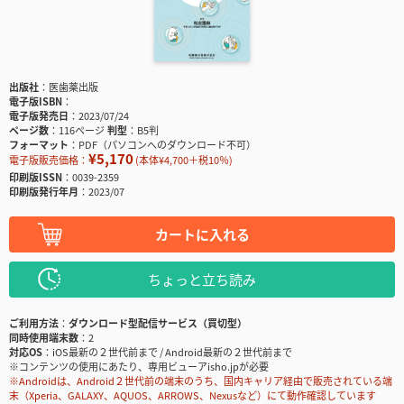
出版社
医歯薬出版
電子版ISBN
電子版発売日
2023/07/24
ページ数
116ページ
判型
B5判
フォーマット
PDF（パソコンへのダウンロード不可）
¥5,170
電子版販売価格：
(本体¥4,700＋税10％)
印刷版ISSN
0039-2359
印刷版発行年月
2023/07
カートに入れる
ちょっと立ち読み
ご利用方法
ダウンロード型配信サービス（買切型）
同時使用端末数
2
対応OS
iOS最新の２世代前まで / Android最新の２世代前まで
※コンテンツの使用にあたり、専用ビューアisho.jpが必要
※Androidは、Android２世代前の端末のうち、国内キャリア経由で販売されている端
末（Xperia、GALAXY、AQUOS、ARROWS、Nexusなど）にて動作確認しています