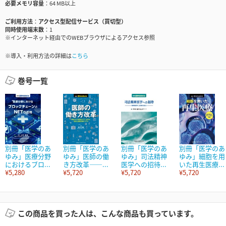
必要メモリ容量
64 MB以上
ご利用方法
アクセス型配信サービス（買切型）
同時使用端末数
1
※インターネット経由でのWEBブラウザによるアクセス参照
※導入・利用方法の詳細は
こちら
巻号一覧
別冊「医学のあ
別冊「医学のあ
別冊「医学のあ
別冊「医学のあ
ゆみ」医療分野
ゆみ」医師の働
ゆみ」司法精神
ゆみ」細胞を用
におけるブロ...
き方改革――...
医学への招待...
いた再生医療...
¥5,280
¥5,720
¥5,720
¥5,720
この商品を買った人は、こんな商品も買っています。