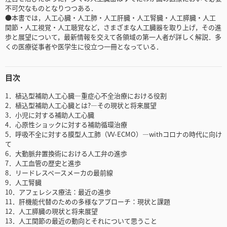
不可欠なものとなりつつある．
●本書では，人工心臓・人工肺・人工肝臓・人工腎臓・人工膵臓・人工
関節・人工視覚・人工聴覚など，さまざまな人工臓器を取り上げ，その進
歩と展望について，最新情報を交えて各領域の第一人者が詳しく解説．多
くの医療従事者や医学生に役立つ一冊となっている．
目次
1．植込型補助人工心臓―重症心不全治療における役割
2．植込型補助人工心臓とは?―その現状と将来展望
3．小児に対する補助人工心臓
4．心原性ショックに対する補助循環治療
5．呼吸不全に対する膜型人工肺（VV-ECMO）―withコロナの時代に向け
て
6．大動脈弁置換術における人工弁の進歩
7．人工血管の歴史と進歩
8．リードレスペースメーカの最前線
9．人工腎臓
10．アフェレシス療法：最近の進歩
11．肝機能代替のための多様なアプローチ：現状と課題
12．人工膵臓の現状と将来展望
13．人工関節の最近の動向とそれについて思うこと