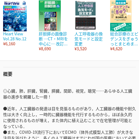
Heart View
肝胆膵の画像診
人工呼吸器の換
総合診療のエビ
Vol.28 No.12
断 ─CT・MRIを
気モードと設定
デンスをぎゅう
¥6,160
中心に─ 改訂...
変更
っとまとめま...
¥8,690
¥3,520
¥4,620
概要
◎心臓，肺，肝臓，腎臓，膵臓，関節，視覚，聴覚……あらゆる人工臓
器の進歩を網羅した一冊！
●近年，人工臓器の発達は目を見張るものがあり，人工臓器の機能や耐久
性は大きく向上し，一時的に臓器機能を代行するものから，ほぼ永久的
に使用されるものが増え，また体内に植え込むことで在宅管理が可能と
なっている．
●また，COVID-19流行下においてECMO（体外式膜型人工肺）が大きな
注目を浴びたように，多くの人工臓器はすでにわが国の医療において必要