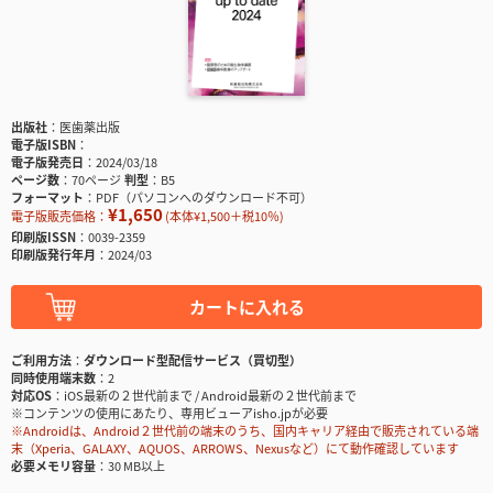
出版社
医歯薬出版
電子版ISBN
電子版発売日
2024/03/18
ページ数
70ページ
判型
B5
フォーマット
PDF（パソコンへのダウンロード不可）
¥1,650
電子版販売価格：
(本体¥1,500＋税10％)
印刷版ISSN
0039-2359
印刷版発行年月
2024/03
カートに入れる
ご利用方法
ダウンロード型配信サービス（買切型）
同時使用端末数
2
対応OS
iOS最新の２世代前まで / Android最新の２世代前まで
※コンテンツの使用にあたり、専用ビューアisho.jpが必要
※Androidは、Android２世代前の端末のうち、国内キャリア経由で販売されている端
末（Xperia、GALAXY、AQUOS、ARROWS、Nexusなど）にて動作確認しています
必要メモリ容量
30 MB以上