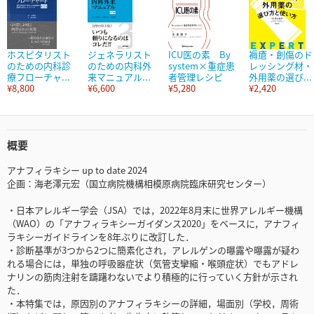
ホスピタリスト
ジェネラリスト
ICU医の素 By
褥瘡・創傷のド
のための内科診
のための内科外
system×重症患
レッシング材・
療フローチャ...
来マニュアル...
者管理レシピ
外用薬の選び...
¥8,800
¥6,600
¥5,280
¥2,420
概要
アナフィラキシー up to date 2024
企画：海老澤元宏（国立病院機構相模原病院臨床研究センター）
・日本アレルギー学会（JSA）では，2022年8月末に世界アレルギー機構
（WAO）の「アナフィラキシーガイダンス2020」をベースに，アナフィ
ラキシーガイドラインを8年ぶりに改訂した．
・診断基準が3つから2つに簡素化され，アレルゲンの曝露や曝露が疑わ
れる場合には，単独の呼吸器症状（気管支攣縮・喉頭症状）でもアドレ
ナリンの筋肉注射を躊躇わないでより積極的に行っていく方針が示され
た．
・本特集では，原因別のアナフィラキシーの詳細，場面別（学校，周術