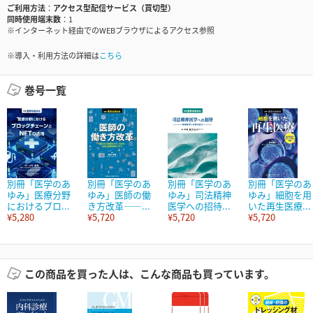
ご利用方法
アクセス型配信サービス（買切型）
同時使用端末数
1
※インターネット経由でのWEBブラウザによるアクセス参照
※導入・利用方法の詳細は
こちら
巻号一覧
別冊「医学のあ
別冊「医学のあ
別冊「医学のあ
別冊「医学のあ
ゆみ」医療分野
ゆみ」医師の働
ゆみ」司法精神
ゆみ」細胞を用
におけるブロ...
き方改革――...
医学への招待...
いた再生医療...
¥5,280
¥5,720
¥5,720
¥5,720
この商品を買った人は、こんな商品も買っています。