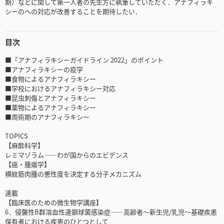
期）などに関して第一人者の先生方に執筆していただく．アナフィラキ
シーのへの対応が改善することを期待したい．
目次
■「アナフィラキシーガイドライン 2022」のポイント
■アナフィラキシーの疫学
■食物によるアナフィラキシー
■学校におけるアナフィラキシー対応
■昆虫刺傷とアナフィラキシー
■薬物によるアナフィラキシー
■周術期のアナフィラキシー
TOPICS
【麻酔科学】
レミマゾラム――わが国からのエビデンス
【癌・腫瘍学】
横紋筋肉腫の悪性度を決定する分子メカニズム
連載
【臨床医のための微生物学講座】
6．侵襲性B群溶血性連鎖球菌感染症――高齢者～新生児/乳児～基礎疾患
保有者における疾患のひとつとして