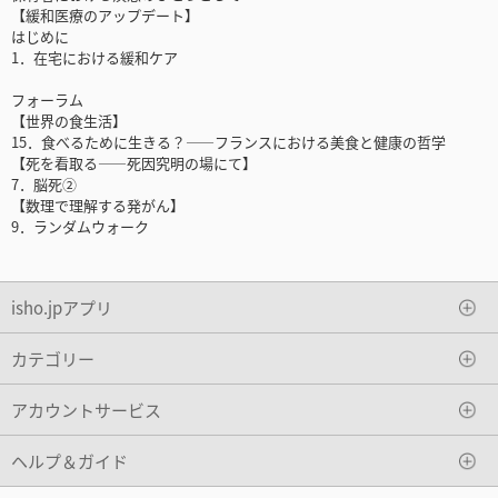
【緩和医療のアップデート】
はじめに
1．在宅における緩和ケア
フォーラム
【世界の食生活】
15．食べるために生きる？――フランスにおける美食と健康の哲学
【死を看取る――死因究明の場にて】
7．脳死②
【数理で理解する発がん】
9．ランダムウォーク
isho.jpアプリ
カテゴリー
アカウントサービス
ヘルプ＆ガイド