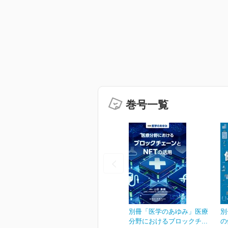
巻号一覧
別冊「医学のあゆみ」医療
別
分野におけるブロックチ...
の