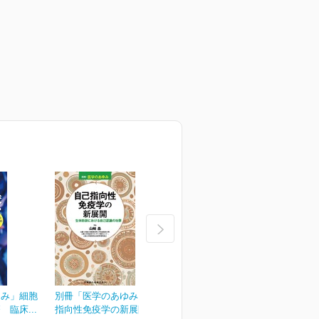
ゆみ」細胞
別冊「医学のあゆみ」自己
別冊「医学のあゆみ」緩和
臨床...
指向性免疫学の新展開...
医療のアップデート