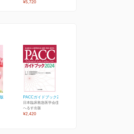
¥5,720
¥5,720
¥
6版
PACCガイドブック2024
日本臨床救急医学会(監修)
へるす出版
¥2,420