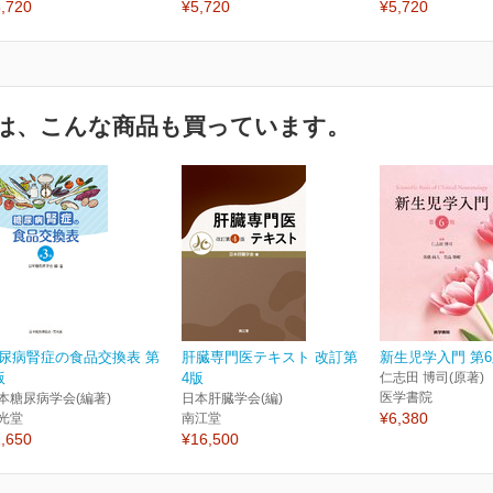
,720
¥5,720
¥5,720
は、こんな商品も買っています。
尿病腎症の食品交換表 第
肝臓専門医テキスト 改訂第
新生児学入門 第
版
4版
仁志田 博司(原著)
医学書院
本糖尿病学会(編著)
日本肝臓学会(編)
¥6,380
光堂
南江堂
,650
¥16,500