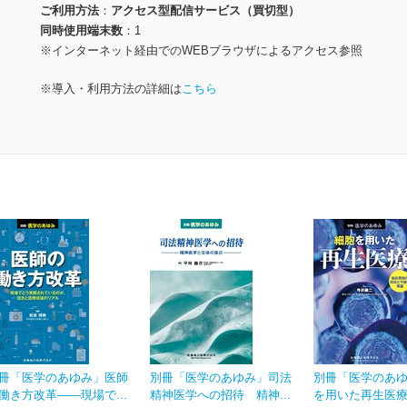
ご利用方法
アクセス型配信サービス（買切型）
同時使用端末数
1
※インターネット経由でのWEBブラウザによるアクセス参照
※導入・利用方法の詳細は
こちら
冊「医学のあゆみ」医師
別冊「医学のあゆみ」司法
別冊「医学のあ
働き方改革――現場で...
精神医学への招待 精神...
を用いた再生医療 