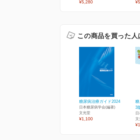
¥5,280
¥5
この商品を買った人
糖尿病治療ガイド2024
糖
日本糖尿病学会(編著)
3
文光堂
日
¥1,100
文
¥1