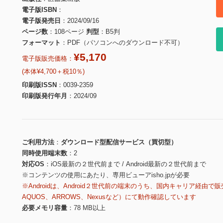
電子版ISBN
電子版発売日
2024/09/16
ページ数
108ページ
判型
B5判
フォーマット
PDF（パソコンへのダウンロード不可）
¥5,170
電子版販売価格：
(本体¥4,700＋税10％)
印刷版ISSN
0039-2359
印刷版発行年月
2024/09
ご利用方法
ダウンロード型配信サービス（買切型）
同時使用端末数
2
対応OS
iOS最新の２世代前まで / Android最新の２世代前まで
※コンテンツの使用にあたり、専用ビューアisho.jpが必要
※Androidは、Android２世代前の端末のうち、国内キャリア経由で販
AQUOS、ARROWS、Nexusなど）にて動作確認しています
必要メモリ容量
78 MB以上