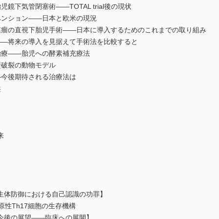
下気管閉塞術――TOTAL trial後の現状
ベンション――日本と欧米の現況
膜瘤の直視下胎児手術――日本に導入するためのこれまでの取り組み
――将来の導入を見据えて手術法を比較すると
治療――胎児への酵素補充療法
壁破裂の動物モデル
―今後期待される治療法は
盤
来
生体防御における自己認識の功罪】
原性Th17細胞の生存機構
今後の展望――臨床への展開】