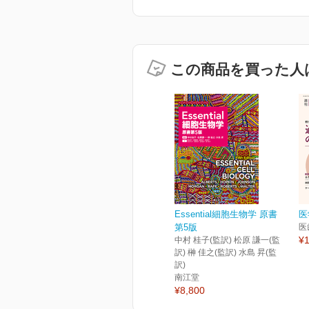
この商品を買った人
Essential細胞生物学 原書
医
第5版
医
¥1
中村 桂子(監訳) 松原 謙一(監
訳) 榊 佳之(監訳) 水島 昇(監
訳)
南江堂
¥8,800