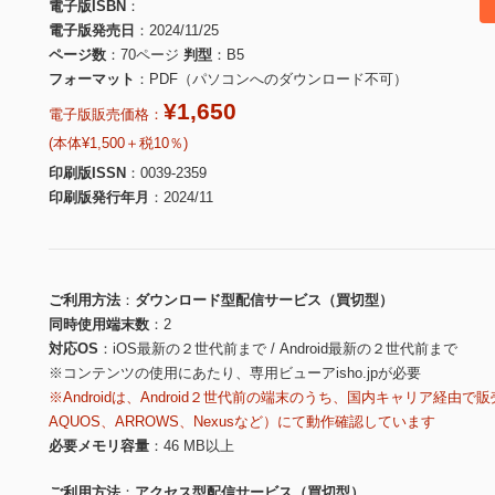
電子版ISBN
電子版発売日
2024/11/25
ページ数
70ページ
判型
B5
フォーマット
PDF（パソコンへのダウンロード不可）
¥1,650
電子版販売価格：
(本体¥1,500＋税10％)
印刷版ISSN
0039-2359
印刷版発行年月
2024/11
ご利用方法
ダウンロード型配信サービス（買切型）
同時使用端末数
2
対応OS
iOS最新の２世代前まで / Android最新の２世代前まで
※コンテンツの使用にあたり、専用ビューアisho.jpが必要
※Androidは、Android２世代前の端末のうち、国内キャリア経由で販
AQUOS、ARROWS、Nexusなど）にて動作確認しています
必要メモリ容量
46 MB以上
ご利用方法
アクセス型配信サービス（買切型）