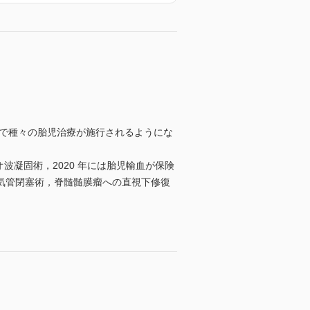
下で種々の胎児治療が施行されるようにな
波凝固術，2020 年には胎児輸血が保険
気管閉塞術，脊髄髄膜瘤への直視下修復