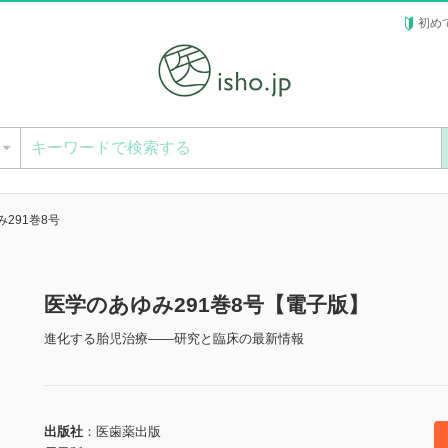
初め
ー
291巻8号
医学のあゆみ291巻8号【電子版】
進化する胎児治療――研究と臨床の最新情報
出版社
医歯薬出版