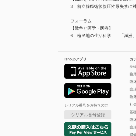
3．前立腺癌術後腹圧性尿失禁に
フォーラム
【戦争と医学・医療】
6．植民地の生活科学――「満洲
isho.jpアプリ
カ
基
臨
臨
臨
臨
社
シリアル番号をお持ちの方
基
シリアル番号登録
臨
臨
保