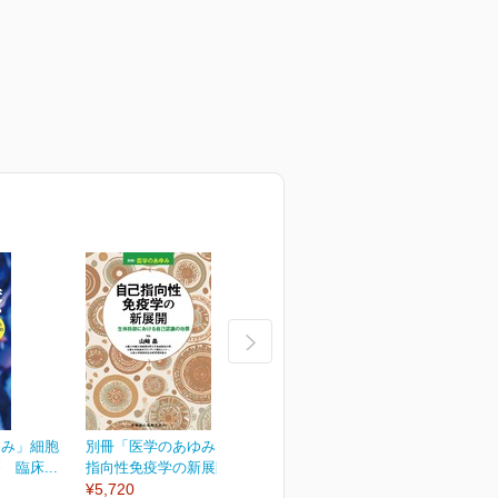
ゆみ」細胞
別冊「医学のあゆみ」自己
別冊「医学のあゆみ」緩和
臨床...
指向性免疫学の新展開...
医療のアップデート
¥5,720
¥5,720
¥