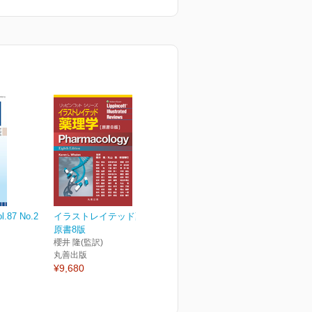
87 No.2
イラストレイテッド薬理学
原書8版
櫻井 隆(監訳)
丸善出版
¥9,680