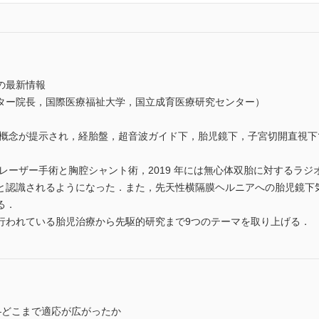
の最新情報
ター院長，国際医療福祉大学，国立成育医療研究センター）
基本概念が提示され，経胎盤，超音波ガイド下，胎児鏡下，子宮切開直視
下レーザー手術と胸腔シャント術，2019 年には無心体双胎に対するラジオ
と認識されるようになった．また，先天性横隔膜ヘルニアへの胎児鏡下
る．
行われている胎児治療から先駆的研究まで9つのテーマを取り上げる．
―どこまで適応が広がったか