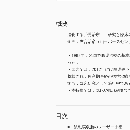
概要
進化する胎児治療――研究と臨床
企画：左合治彦（山王バースセン
・1982年，米国で胎児治療の
った．
・国内では，2012年には胎児鏡
収載され，周産期医療の標準治療
術も，臨床研究として施行中であ
・本特集では，臨床や臨床研究で
目次
■一絨毛膜双胎のレーザー手術―