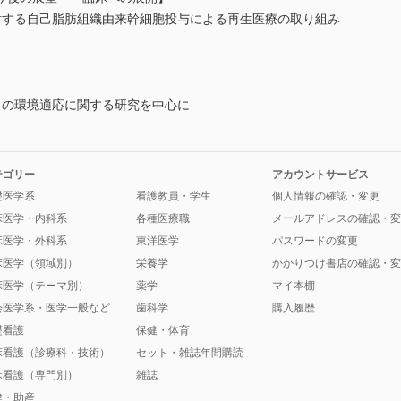
対する自己脂肪組織由来幹細胞投与による再生医療の取り組み
」の環境適応に関する研究を中心に
テゴリー
アカウントサービス
礎医学系
看護教員・学生
個人情報の確認・変更
床医学・内科系
各種医療職
メールアドレスの確認・変
床医学・外科系
東洋医学
パスワードの変更
床医学（領域別）
栄養学
かかりつけ書店の確認・変
床医学（テーマ別）
薬学
マイ本棚
会医学系・医学一般など
歯科学
購入履歴
礎看護
保健・体育
床看護（診療科・技術）
セット・雑誌年間購読
床看護（専門別）
雑誌
健・助産