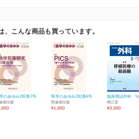
は、こんな商品も買っています。
学のあゆみ292巻7号
医学のあゆみ292巻6号
臨床雑誌外科 Vol.
歯薬出版
医歯薬出版
南江堂
,650
¥1,650
¥3,300