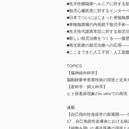
■先天性横隔膜ヘルニアに対する胎児鏡
■胎児心臓疾患に対するインター
■日本でついにはじまった脊髄髄
■脊髄髄膜瘤の内視鏡下胎児手術
■先天性代謝異常症に対する胎児
■新しい胎児治療をつくる――腹
■再生医療の胎児治療への応用―
■ここまできた人工子宮・人工胎
TOPICS
【脳神経外科学】
脳動静脈奇形塞栓術の現状と近未
【産科学・婦人科学】
ヒト胚着床現象のin vitroでの再現
連載
【自己指向性免疫学の新展開――
17．自己免疫性皮膚炎における病
【細胞を用いた再生医療の現状と