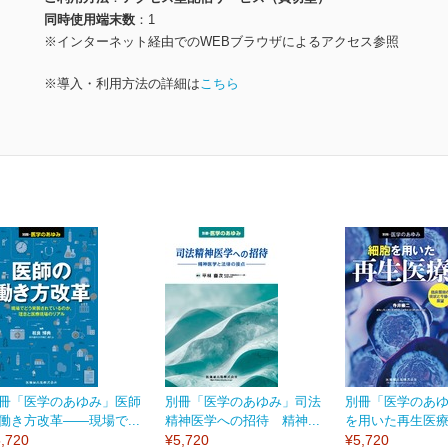
同時使用端末数
1
※インターネット経由でのWEBブラウザによるアクセス参照
※導入・利用方法の詳細は
こちら
冊「医学のあゆみ」医師
別冊「医学のあゆみ」司法
別冊「医学のあ
働き方改革――現場で...
精神医学への招待 精神...
を用いた再生医療 
,720
¥5,720
¥5,720