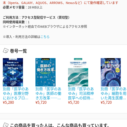
末（Xperia、GALAXY、AQUOS、ARROWS、Nexusなど）にて動作確認しています
必要メモリ容量
28 MB以上
ご利用方法
アクセス型配信サービス（買切型）
同時使用端末数
1
※インターネット経由でのWEBブラウザによるアクセス参照
※導入・利用方法の詳細は
こちら
巻号一覧
別冊「医学のあ
別冊「医学のあ
別冊「医学のあ
別冊「医学のあ
ゆみ」医療分野
ゆみ」医師の働
ゆみ」司法精神
ゆみ」細胞を用
におけるブロ...
き方改革――...
医学への招待...
いた再生医療...
¥5,280
¥5,720
¥5,720
¥5,720
この商品を買った人は、こんな商品も買っています。