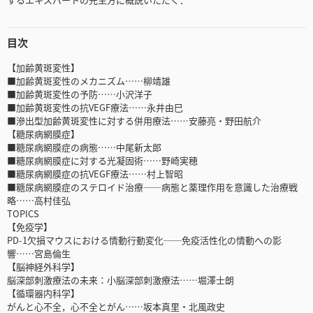
目次
【加齢黄斑変性】
■加齢黄斑変性のメカニズム……柳靖雄
■加齢黄斑変性の予防……小沢洋子
■加齢黄斑変性の抗VEGF療法……永井由巳
■滲出型加齢黄斑変性に対する併用療法……安藤亮・野田航介
【糖尿病網膜症】
■糖尿病網膜症の病態……中尾新太郎
■糖尿病網膜症に対する光凝固術……野崎実穂
■糖尿病網膜症の抗VEGF療法……村上智昭
■糖尿病網膜症のステロイド治療――病態と薬理作用を意識した治療戦
略……高村佳弘
TOPICS
【免疫学】
PD-1欠損マウスにおける情動行動変化──免疫活性化の情動への影
響……宮島倫生
【脳神経外科学】
脳深部刺激療法の未来：小脳深部刺激療法……堀澤士朗
【循環器内科学】
がんと心不全，心不全とがん……坂本真里・北風政史