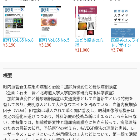
眼科 Vol.65 No.8
眼科 Vol.65 No.5
ぶどう膜炎の心
医療者のスライ
¥3,190
¥3,190
得
ドデザイン
¥11,000
¥3,740
概要
眼内血管新生疾患の病態と治療：加齢黄斑変性と糖尿病網膜症
（企画：石田 晋／北海道大学大学院医学研究院眼科学教室）
加齢黄斑変性と糖尿病網膜症は共通病態として血管新生という特徴を
有しており，失明原因として大きなウエイトを占めている．血管内皮増殖
因子（VEGF）阻害薬は導入されて瞬く間に普及し，眼科画像診断機器は
長足の進化を遂げつつあり，外科治療の技術革新は止まるところを知らな
い．本特集では，加齢黄斑変性と糖尿病網膜症に焦点を絞って，病態理解
のための最新の知見，予防医学の考え方，抗VEGF療法の理論と実践，レ
ーザーやステロイドといった併用療法の工夫などについて，第一線で活躍
するエキスパートの先生方に概説いただく．