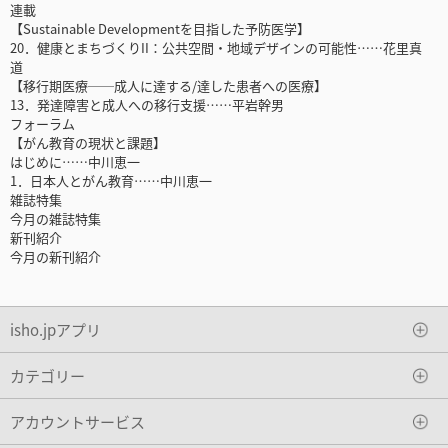
連載
【Sustainable Developmentを目指した予防医学】
20．健康とまちづくりII：公共空間・地域デザインの可能性……花里真
道
【移行期医療──成人に達する/達した患者への医療】
13．発達障害と成人への移行支援……平岩幹男
フォーラム
【がん教育の現状と課題】
はじめに……中川恵一
1．日本人とがん教育……中川恵一
雑誌特集
今月の雑誌特集
新刊紹介
今月の新刊紹介
isho.jpアプリ
カテゴリー
アカウントサービス