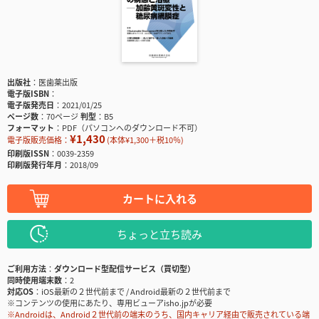
出版社
医歯薬出版
電子版ISBN
電子版発売日
2021/01/25
ページ数
70ページ
判型
B5
フォーマット
PDF（パソコンへのダウンロード不可）
¥1,430
電子版販売価格：
(本体¥1,300＋税10％)
印刷版ISSN
0039-2359
印刷版発行年月
2018/09
カートに入れる
ちょっと立ち読み
ご利用方法
ダウンロード型配信サービス（買切型）
同時使用端末数
2
対応OS
iOS最新の２世代前まで / Android最新の２世代前まで
※コンテンツの使用にあたり、専用ビューアisho.jpが必要
※Androidは、Android２世代前の端末のうち、国内キャリア経由で販売されている端