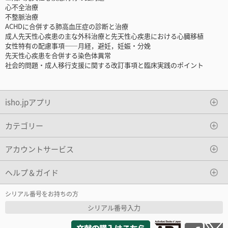
心不全治療
不整脈治療
ACHDに合併する肺高血圧症の診断と治療
成人先天性心疾患の主な外科治療と先天性心疾患における心臓移植
女性特有の配慮事項――月経，避妊，妊娠・分娩
先天性心疾患を合併する染色体異常
社会的問題・成人移行支援に関する改訂事項と臨床実践のポイント
isho.jpアプリ
カテゴリー
アカウントサービス
ヘルプ＆ガイド
シリアル番号をお持ちの方
シリアル番号入力