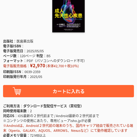
出版社
医歯薬出版
電子版ISBN
電子版発売日
2025/05/05
ページ数
120ページ
判型
B5
フォーマット
PDF（パソコンへのダウンロード不可）
¥2,970
電子版販売価格：
(本体¥2,700＋税10％)
印刷版ISSN
0039-2359
印刷版発行年月
2025/05
カートに入れる
ご利用方法
ダウンロード型配信サービス（買切型）
同時使用端末数
2
対応OS
iOS最新の２世代前まで / Android最新の２世代前まで
※コンテンツの使用にあたり、専用ビューアisho.jpが必要
※Androidは、Android２世代前の端末のうち、国内キャリア経由で販売されている端
末（Xperia、GALAXY、AQUOS、ARROWS、Nexusなど）にて動作確認しています
必要メモリ容量
72 MB以上