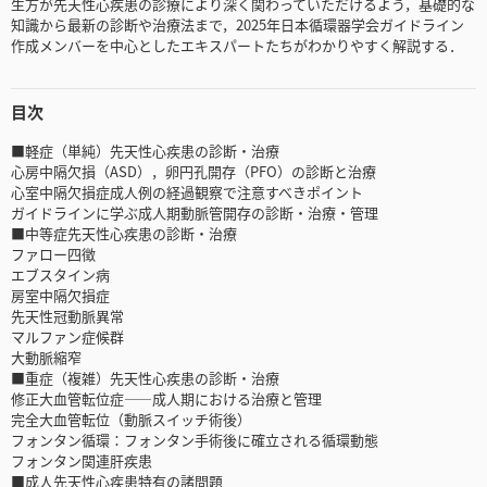
生方が先天性心疾患の診療により深く関わっていただけるよう，基礎的な
知識から最新の診断や治療法まで，2025年日本循環器学会ガイドライン
作成メンバーを中心としたエキスパートたちがわかりやすく解説する．
目次
■軽症（単純）先天性心疾患の診断・治療
心房中隔欠損（ASD），卵円孔開存（PFO）の診断と治療
心室中隔欠損症成人例の経過観察で注意すべきポイント
ガイドラインに学ぶ成人期動脈管開存の診断・治療・管理
■中等症先天性心疾患の診断・治療
ファロー四徴
エブスタイン病
房室中隔欠損症
先天性冠動脈異常
マルファン症候群
大動脈縮窄
■重症（複雑）先天性心疾患の診断・治療
修正大血管転位症――成人期における治療と管理
完全大血管転位（動脈スイッチ術後）
フォンタン循環：フォンタン手術後に確立される循環動態
フォンタン関連肝疾患
■成人先天性心疾患特有の諸問題