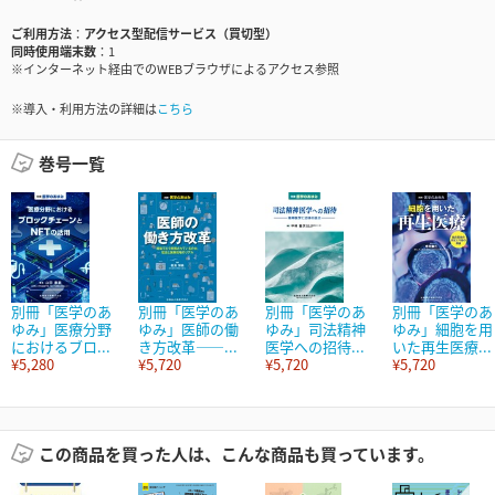
ご利用方法
アクセス型配信サービス（買切型）
同時使用端末数
1
※インターネット経由でのWEBブラウザによるアクセス参照
※導入・利用方法の詳細は
こちら
巻号一覧
別冊「医学のあ
別冊「医学のあ
別冊「医学のあ
別冊「医学のあ
ゆみ」医療分野
ゆみ」医師の働
ゆみ」司法精神
ゆみ」細胞を用
におけるブロ...
き方改革――...
医学への招待...
いた再生医療...
¥5,280
¥5,720
¥5,720
¥5,720
この商品を買った人は、こんな商品も買っています。