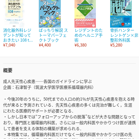
消化器外科レジ
ばっちり解説 ス
レジデントのた
骨折ハンター
デントが知って
トーマパーフェ
めのヘルニア手
レントゲン×非
おきたい 108 t...
クトブック
術
整形外科医
¥7,040
¥4,400
¥6,380
¥5,280
概要
成人先天性心疾患――各国のガイドラインに学ぶ
企画：石津智子（筑波大学医学医療系循環器内科）
・今後20年のうちに，50代までの人口の約1％が先天性心疾患を抱える時
代が来ると予測されている．先天性心疾患の多くは完治が難しく，生涯
にわたる医療的サポートが必要となる．
・しかし日本では“フォローアップからの脱落”などが大きな問題となって
おり，専門医と循環器内科医，さらには一般内科医やかかりつけ医が連携
して患者を支える体制の構築が求められる．
・本特集では，循環器内科医だけでなく一般内科医やかかりつけ医の先