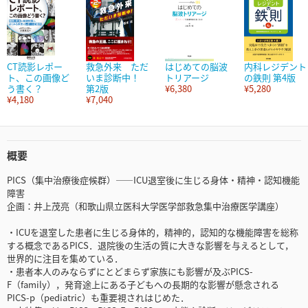
CT読影レポー
救急外来 ただ
はじめての脳波
内科レジデント
ト、この画像ど
いま診断中！
トリアージ
の鉄則 第4版
う書く？
第2版
¥6,380
¥5,280
¥4,180
¥7,040
概要
PICS（集中治療後症候群）――ICU退室後に生じる身体・精神・認知機能
障害
企画：井上茂亮（和歌山県立医科大学医学部救急集中治療医学講座）
・ICUを退室した患者に生じる身体的，精神的，認知的な機能障害を総称
する概念であるPICS．退院後の生活の質に大きな影響を与えるとして，
世界的に注目を集めている．
・患者本人のみならずにとどまらず家族にも影響が及ぶPICS-
F（family），発育途上にある子どもへの長期的な影響が懸念される
PICS-p（pediatric）も重要視されはじめた．