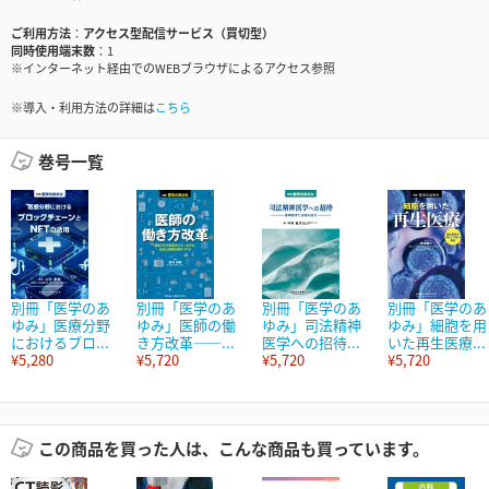
ご利用方法
アクセス型配信サービス（買切型）
同時使用端末数
1
※インターネット経由でのWEBブラウザによるアクセス参照
※導入・利用方法の詳細は
こちら
巻号一覧
別冊「医学のあ
別冊「医学のあ
別冊「医学のあ
別冊「医学のあ
ゆみ」医療分野
ゆみ」医師の働
ゆみ」司法精神
ゆみ」細胞を用
におけるブロ...
き方改革――...
医学への招待...
いた再生医療...
¥5,280
¥5,720
¥5,720
¥5,720
この商品を買った人は、こんな商品も買っています。