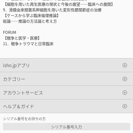
【細胞を用いた再生医療の現状と今後の展望――臨床への展開】
9．滑膜由来間葉系幹細胞を用いた変形性膝関節症の治療
【ケースから学ぶ臨床倫理推論】
総論――推論の方法論と考え方
FORUM
【戦争と医学・医療】
11．戦争トラウマと日常臨床
isho.jpアプリ
カテゴリー
アカウントサービス
ヘルプ＆ガイド
シリアル番号をお持ちの方
シリアル番号入力