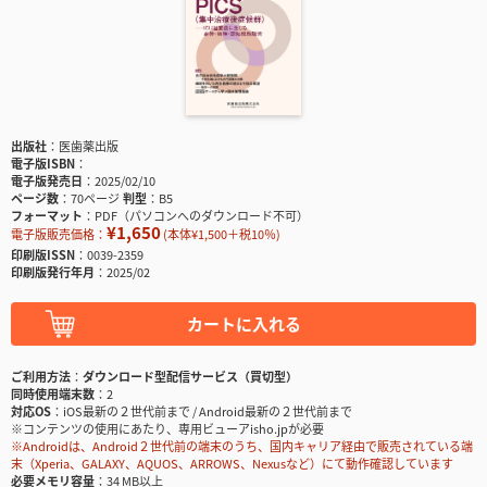
出版社
医歯薬出版
電子版ISBN
電子版発売日
2025/02/10
ページ数
70ページ
判型
B5
フォーマット
PDF（パソコンへのダウンロード不可）
¥1,650
電子版販売価格：
(本体¥1,500＋税10％)
印刷版ISSN
0039-2359
印刷版発行年月
2025/02
カートに入れる
ご利用方法
ダウンロード型配信サービス（買切型）
同時使用端末数
2
対応OS
iOS最新の２世代前まで / Android最新の２世代前まで
※コンテンツの使用にあたり、専用ビューアisho.jpが必要
※Androidは、Android２世代前の端末のうち、国内キャリア経由で販売されている端
末（Xperia、GALAXY、AQUOS、ARROWS、Nexusなど）にて動作確認しています
必要メモリ容量
34 MB以上