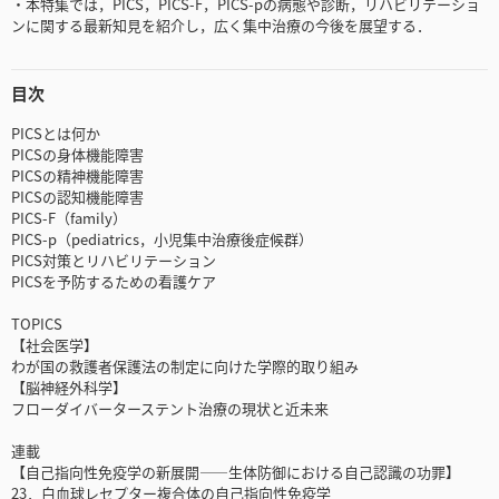
・本特集では，PICS，PICS-F，PICS-pの病態や診断，リハビリテーショ
ンに関する最新知見を紹介し，広く集中治療の今後を展望する．
目次
PICSとは何か
PICSの身体機能障害
PICSの精神機能障害
PICSの認知機能障害
PICS-F（family）
PICS-p（pediatrics，小児集中治療後症候群）
PICS対策とリハビリテーション
PICSを予防するための看護ケア
TOPICS
【社会医学】
わが国の救護者保護法の制定に向けた学際的取り組み
【脳神経外科学】
フローダイバーターステント治療の現状と近未来
連載
【自己指向性免疫学の新展開――生体防御における自己認識の功罪】
23．白血球レセプター複合体の自己指向性免疫学