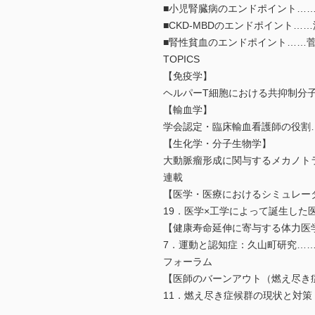
■小児腎臓病のエンドポイント…
■CKD-MBDのエンドポイント…
■腎性貧血のエンドポイント……
TOPICS
【免疫学】
ヘルパーT細胞における共抑制分
【輸血学】
学会認定・臨床輸血看護師の役
【生化学・分子生物学】
大動脈瘤形成に関与するメカノト
連載
【医学・医療におけるシミュレー
19．医学×工学によって誕生した
【健康寿命延伸に寄与する体力医
7．運動と認知症：久山町研究…
フォーラム
【医師のバーンアウト（燃え尽き
11．燃え尽き症候群の現状と対