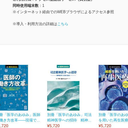
同時使用端末数
1
※インターネット経由でのWEBブラウザによるアクセス参照
※導入・利用方法の詳細は
こちら
冊「医学のあゆみ」医師
別冊「医学のあゆみ」司法
別冊「医学のあ
働き方改革――現場で...
精神医学への招待 精神...
を用いた再生医療 
,720
¥5,720
¥5,720