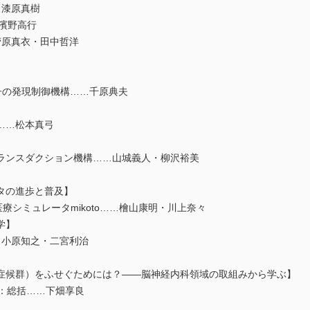
…漆原真樹
…濱野高行
菅原真衣・田中哲洋
子の発現制御機構……千原典夫
割……松本真弓
ランスダクション機構……山城義人・柳沢裕美
タの進歩と普及】
医療シミュレータmikoto……檜山康明・川上奈々
学】
…小原知之・二宮利治
症候群）をふせぐためには？――脳神経内科領域の取組みから学ぶ】
策：総括……下畑享良