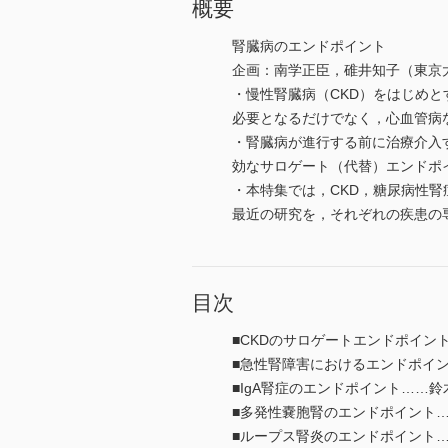
概要
腎臓病のエンドポイント
企画：南学正臣，碓井知子（東京
・慢性腎臓病（CKD）をはじめ
必要となるだけでなく，心血管病
・腎臓病が進行する前に治療介入
効なサロゲート（代替）エンドポ
・本特集では，CKD，糖尿病性
最近の研究を，それぞれの疾患の
目次
■CKDのサロゲートエンドポイン
■急性腎障害におけるエンドポイ
■IgA腎症のエンドポイント……
■多発性嚢胞腎のエンドポイント
■ループス腎炎のエンドポイント