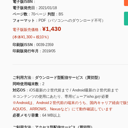
電子版ISBN
電子版発売日
2021/01/18
ページ数
70ページ
判型
B5
フォーマット
PDF（パソコンへのダウンロード不可）
¥1,430
電子版販売価格：
(本体¥1,300＋税10％)
印刷版ISSN
0039-2359
印刷版発行年月
2019/05
ご利用方法
ダウンロード型配信サービス（買切型）
同時使用端末数
2
対応OS
iOS最新の２世代前まで / Android最新の２世代前まで
※コンテンツの使用にあたり、専用ビューアisho.jpが必要
※Androidは、Android２世代前の端末のうち、国内キャリア経由で販
AQUOS、ARROWS、Nexusなど）にて動作確認しています
必要メモリ容量
64 MB以上
ご利用方法
アクセス型配信サービス（買切型）