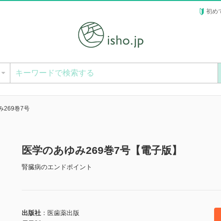
初め
ー
269巻7号
医学のあゆみ269巻7号【電子版】
腎臓病のエンドポイント
出版社
医歯薬出版