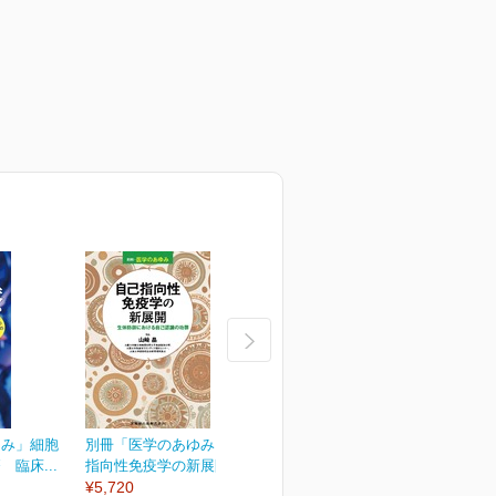
ゆみ」細胞
別冊「医学のあゆみ」自己
別冊「医学のあゆみ」緩和
臨床...
指向性免疫学の新展開...
医療のアップデート
¥5,720
¥5,720
¥