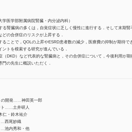
大学医学部附属病院腎臓・内分泌内科）
とする腎臓病の多くは，自覚症状に乏しく慢性に進行する．そして末期腎不
などの合併症のリスクが上昇する．
することで，QOLの上昇やESRD患者数の減少，医療費の抑制が期待
イントを模索する研究が進んでいる．
腎症（DKD）など代表的な腎臓病と，その合併症について，今後利用が
専門の先生に概説いただく．
トの開発……神田英一郎
ント……土井研人
鈴木仁・鈴木祐介
……西尾妙織
……池内秀和・他