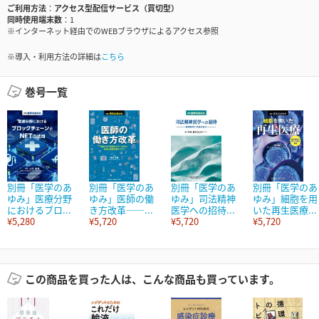
ご利用方法
アクセス型配信サービス（買切型）
同時使用端末数
1
※インターネット経由でのWEBブラウザによるアクセス参照
※導入・利用方法の詳細は
こちら
巻号一覧
別冊「医学のあ
別冊「医学のあ
別冊「医学のあ
別冊「医学のあ
ゆみ」医療分野
ゆみ」医師の働
ゆみ」司法精神
ゆみ」細胞を用
におけるブロ...
き方改革――...
医学への招待...
いた再生医療...
¥5,280
¥5,720
¥5,720
¥5,720
この商品を買った人は、こんな商品も買っています。