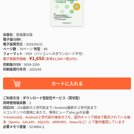
出版社
医歯薬出版
電子版ISBN
電子版発売日
2025/04/21
ページ数
70ページ
判型
B5
フォーマット
PDF（パソコンへのダウンロード不可）
¥1,650
電子版販売価格：
(本体¥1,500＋税10％)
印刷版ISSN
0039-2359
印刷版発行年月
2025/04
カートに入れる
ご利用方法
ダウンロード型配信サービス（買切型）
同時使用端末数
2
対応OS
iOS最新の２世代前まで / Android最新の２世代前まで
※コンテンツの使用にあたり、専用ビューアisho.jpが必要
※Androidは、Android２世代前の端末のうち、国内キャリア経由で販売されている端
末（Xperia、GALAXY、AQUOS、ARROWS、Nexusなど）にて動作確認しています
必要メモリ容量
52 MB以上