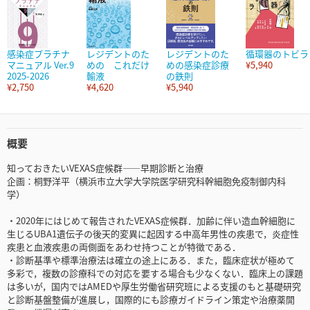
感染症プラチナ
レジデントのた
レジデントのた
循環器のトビラ
マニュアル Ver.9
めの これだけ
めの感染症診療
¥5,940
2025-2026
輸液
の鉄則
¥2,750
¥4,620
¥5,940
概要
知っておきたいVEXAS症候群――早期診断と治療
企画：桐野洋平（横浜市立大学大学院医学研究科幹細胞免疫制御内科
学）
・2020年にはじめて報告されたVEXAS症候群．加齢に伴い造血幹細胞に
生じるUBA1遺伝子の後天的変異に起因する中高年男性の疾患で，炎症性
疾患と血液疾患の両側面をあわせ持つことが特徴である．
・診断基準や標準治療法は確立の途上にある．また，臨床症状が極めて
多彩で，複数の診療科での対応を要する場合も少なくない．臨床上の課題
は多いが，国内ではAMEDや厚生労働省研究班による支援のもと基礎研究
と診断基盤整備が進展し，国際的にも診療ガイドライン策定や治療薬開