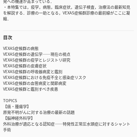
発への機運が高まっている．
・本特集では，疫学，病態，臨床症状，遺伝子検査，治療法の最新知見
を解説する．診療の一助となる，VEXAS症候群診療の最前線がここに凝
縮．
目次
VEXAS症候群の病態
VEXAS症候群の遺伝学――現在の視点
VEXAS症候群の疫学とレジストリ研究
VEXAS症候群の皮膚症状
VEXAS症候群の呼吸器病変と鑑別
VEXAS症候群における免疫不全と感染症リスク
VEXAS症候群の血管病変と関節病変
VEXAS症候群と鑑別すべき疾患
TOPICS
【癌・腫瘍学】
原発不明がんに対する治療の最新の話題
【脳神経外科学】
外科治療が適応となる認知症――特発性正常圧水頭症に対するシャント
手術