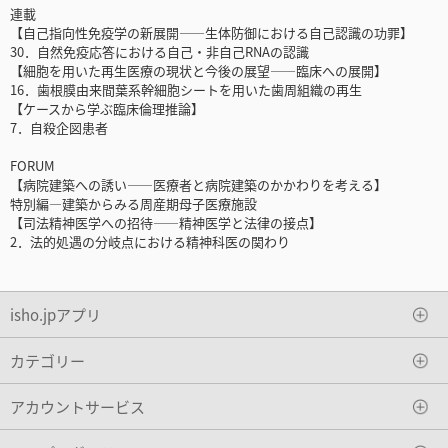
連載
【自己指向性免疫学の新展開――生体防御における自己認識の功罪】
30．自然免疫応答における自己・非自己RNAの認識
【細胞を用いた再生医療の現状と今後の展望――臨床への展開】
16．歯根膜由来間葉系幹細胞シートを用いた歯周組織の再生
【ケースから学ぶ臨床倫理推論】
7．自殺企図患者
FORUM
【病院建築への誘い――医療者と病院建築のかかわりを考える】
特別編―建築からみる周産期母子医療施設
【司法精神医学への招待――精神医学と法律の接点】
2．法的処遇の分岐点における精神科医の関わり
isho.jpアプリ
カテゴリー
アカウントサービス