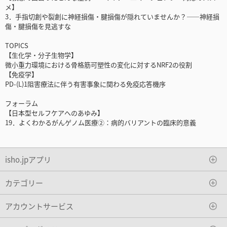
メ】
3．手指切創や裂創に神経損傷・腱損傷が隠れていませんか？――神経損
傷・腱損傷を見逃すな
TOPICS
【生化学・分子生物学】
微小重力環境における骨格筋可塑性の変化に対するNRF2の役割
【免疫学】
PD-(L)1阻害療法に伴う有害事象に関わる免疫応答機序
フォーラム
【日本型セルフケアへのあゆみ】
19．よくわかるがんゲノム医療②：病的バリアントの臨床的意義
isho.jpアプリ
カテゴリー
アカウントサービス