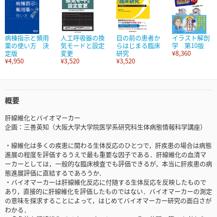
病棟指示と頻用
人工呼吸器の換
目の前の患者か
イラスト解剖
薬の使い方 決
気モードと設定
らはじまる臨床
学 第10版
定版
変更
研究
¥8,360
¥4,950
¥3,520
¥3,520
概要
肝線維化とバイオマーカー
企画：三善英知（大阪大学大学院医学系研究科生体病態情報科学講座）
・線維化は多くの疾患に関わる生体反応のひとつで，肝疾患の場合は病態
進展の程度を評価するうえで最も重要な因子である．肝線維化の血清マ
ーカーとしては，一般的な臨床検査でも評価できるが，本当に肝疾患の病
態進展評価に直結するであろうか．
・バイオマーカーは肝線維化反応に付随する生体反応を反映したもので
あり，直接的に肝線維化を評価したものではない．バイオマーカーの測定
の意味を探求することによって，はじめてバイオマーカー研究の面白さが
わかる．