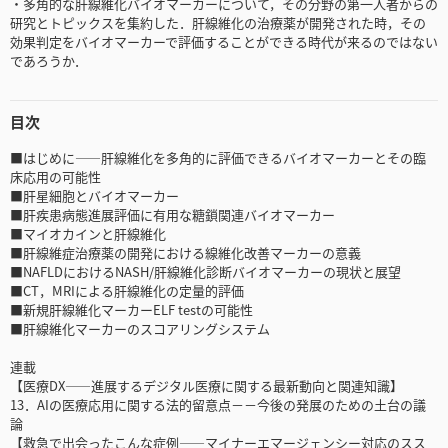
・多角的な肝線維化バイオマーカーについて，その分野の第一人者からの
研究とトピックスを集約した．肝線維化の治療薬が開発された時，その
効果判定をバイオマーカーで評価することができる時代が来るのではない
であろうか．
目次
■はじめに――肝線維化を多角的に評価できるバイオマーカーとその臨
床応用の可能性
■肝星細胞とバイオマーカー
■肝疾患病態進展評価に有用な糖鎖関連バイオマーカー
■マイオカインと肝線維化
■肝線維症治療薬の開発における線維化改善マーカーの意義
■NAFLDにおけるNASH/肝線維化診断バイオマーカーの現状と展望
■CT，MRIによる肝線維化の定量的評価
■新規肝線維化マーカーELF testの可能性
■肝線維化マーカーのスコアリングシステム
連載
【医療DX――進展するデジタル医療に関する最新動向と関連知識】
13．AIの医療応用に関する法的留意点－－今後の発展のための土台の議
論
【救急で出会ったこんな症例――マイナーエマージェンシー対応のスス