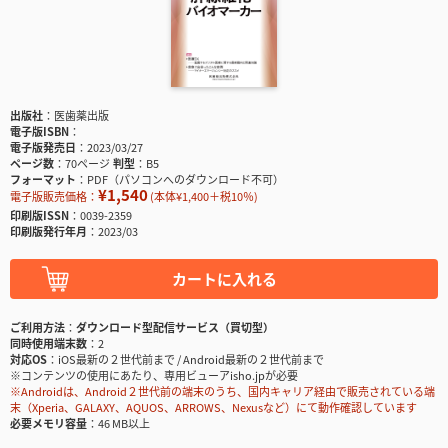
出版社
医歯薬出版
電子版ISBN
電子版発売日
2023/03/27
ページ数
70ページ
判型
B5
フォーマット
PDF（パソコンへのダウンロード不可）
¥1,540
電子版販売価格：
(本体¥1,400＋税10％)
印刷版ISSN
0039-2359
印刷版発行年月
2023/03
カートに入れる
ご利用方法
ダウンロード型配信サービス（買切型）
同時使用端末数
2
対応OS
iOS最新の２世代前まで / Android最新の２世代前まで
※コンテンツの使用にあたり、専用ビューアisho.jpが必要
※Androidは、Android２世代前の端末のうち、国内キャリア経由で販売されている端
末（Xperia、GALAXY、AQUOS、ARROWS、Nexusなど）にて動作確認しています
必要メモリ容量
46 MB以上