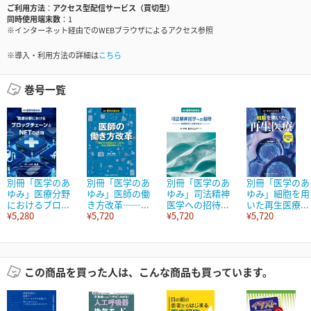
ご利用方法
アクセス型配信サービス（買切型）
同時使用端末数
1
※インターネット経由でのWEBブラウザによるアクセス参照
※導入・利用方法の詳細は
こちら
巻号一覧
別冊「医学のあ
別冊「医学のあ
別冊「医学のあ
別冊「医学のあ
ゆみ」医療分野
ゆみ」医師の働
ゆみ」司法精神
ゆみ」細胞を用
におけるブロ...
き方改革――...
医学への招待...
いた再生医療...
¥5,280
¥5,720
¥5,720
¥5,720
この商品を買った人は、こんな商品も買っています。