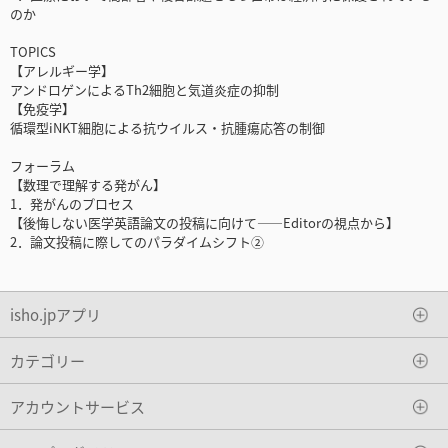
のか
TOPICS
【アレルギー学】
アンドロゲンによるTh2細胞と気道炎症の抑制
【免疫学】
循環型iNKT細胞による抗ウイルス・抗腫瘍応答の制御
フォーラム
【数理で理解する発がん】
1．発がんのプロセス
【後悔しない医学英語論文の投稿に向けて――Editorの視点から】
2．論文投稿に際してのパラダイムシフト②
isho.jpアプリ
カテゴリー
アカウントサービス