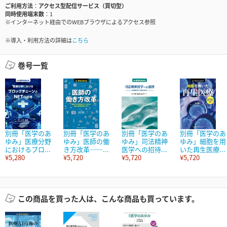
ご利用方法
アクセス型配信サービス（買切型）
同時使用端末数
1
※インターネット経由でのWEBブラウザによるアクセス参照
※導入・利用方法の詳細は
こちら
巻号一覧
別冊「医学のあ
別冊「医学のあ
別冊「医学のあ
別冊「医学のあ
ゆみ」医療分野
ゆみ」医師の働
ゆみ」司法精神
ゆみ」細胞を用
におけるブロ...
き方改革――...
医学への招待...
いた再生医療...
¥5,280
¥5,720
¥5,720
¥5,720
この商品を買った人は、こんな商品も買っています。