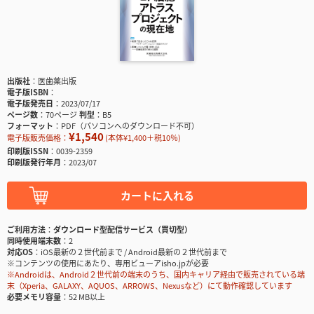
出版社
医歯薬出版
電子版ISBN
電子版発売日
2023/07/17
ページ数
70ページ
判型
B5
フォーマット
PDF（パソコンへのダウンロード不可）
¥1,540
電子版販売価格：
(本体¥1,400＋税10％)
印刷版ISSN
0039-2359
印刷版発行年月
2023/07
カートに入れる
ご利用方法
ダウンロード型配信サービス（買切型）
同時使用端末数
2
対応OS
iOS最新の２世代前まで / Android最新の２世代前まで
※コンテンツの使用にあたり、専用ビューアisho.jpが必要
※Androidは、Android２世代前の端末のうち、国内キャリア経由で販売されている端
末（Xperia、GALAXY、AQUOS、ARROWS、Nexusなど）にて動作確認しています
必要メモリ容量
52 MB以上