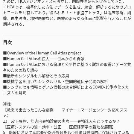
ために，HCAアジアオフィスを設立し，国際共同研究を促進してきた．
・HCAでは，標準化した方法でデータを生成，統合，解析するためのプロ
トコールを共有しており，得られる「ヒト細胞アトラス」は臨床診断，創
薬，再生医療，精密医療など，医療のあらゆる側面に影響を与えることが
期待される．
目次
■Overview of the Human Cell Atlas project
■Human Cell Atlasの拡大――日本からの貢献
■Human Cell Atlasにおける倫理と公平性に基づく試料の取得とデータ共
有のための取り組み
■最新のシングルセル解析とその応用
■機械学習を用いたシングルセル・空間的遺伝子発現の解析
■シングルセル情報とゲノム情報の統合解析によるCOVID-19重症化メカ
ニズムの解明
連載
【救急で出会ったこんな症例――マイナーエマージェンシー対応のスス
メ】
13．皮下異物，筋肉内異物診療の実際――異物迷入をどうするか？
【医療システムの質・効率・公正――医療経済学の新たな展開】
5．医療において高齢者や複合課題をもつ世帯は経済的に保護されている