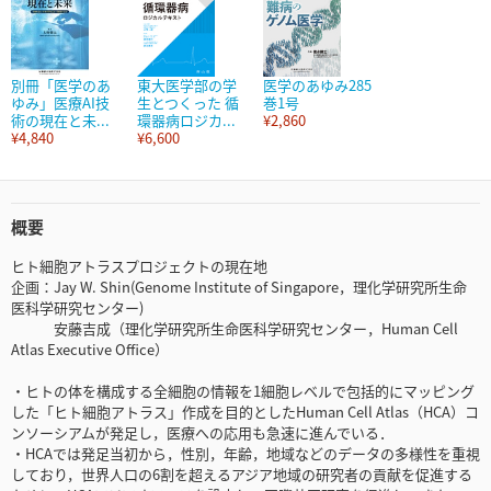
別冊「医学のあ
東大医学部の学
医学のあゆみ285
ゆみ」医療AI技
生とつくった 循
巻1号
術の現在と未...
環器病ロジカ...
¥2,860
¥4,840
¥6,600
概要
ヒト細胞アトラスプロジェクトの現在地
企画：Jay W. Shin(Genome Institute of Singapore，理化学研究所生命
医科学研究センター)
安藤吉成（理化学研究所生命医科学研究センター，Human Cell
Atlas Executive Office）
・ヒトの体を構成する全細胞の情報を1細胞レベルで包括的にマッピング
した「ヒト細胞アトラス」作成を目的としたHuman Cell Atlas（HCA）コ
ンソーシアムが発足し，医療への応用も急速に進んでいる．
・HCAでは発足当初から，性別，年齢，地域などのデータの多様性を重視
しており，世界人口の6割を超えるアジア地域の研究者の貢献を促進する