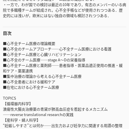
・一方で，わが国での検討は最近の10年であり，有志のメンバーのいる病
院で多職種チームが結成され，心不全手帳などが使用されつつある．歴
史的には浅いが，欧米にはない独自の領域も検討されつつある．
目次
■心不全チーム医療の理論概要
■心不全のチームアプローチ――心不全チーム医療における看護
■心不全チーム医療と心臓リハビリテーション
■心不全のチーム医療――stage A～Dの栄養指導
■心不全チーム医療と薬剤師――患者指導・医薬品適正使用の推進・緩
和ケア・薬薬連携
■集中治療の理論から考える心不全チーム医療
■心不全患者における緩和ケア
■在宅における心不全チーム医療
TOPICS
【循環器内科学】
潰瘍性大腸炎治療薬の青黛が肺高血圧症を惹起するメカニズム
――reverse translational researchの実践
【産科学・婦人科学】
“妊娠しやすさ”とは何か――出生力および妊孕力に関連する用語の整理