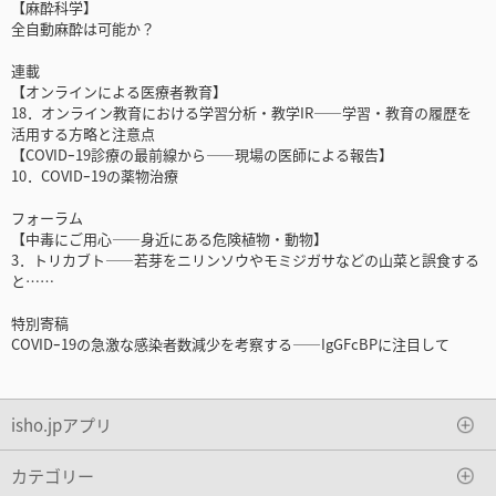
【麻酔科学】
全自動麻酔は可能か？
連載
【オンラインによる医療者教育】
18．オンライン教育における学習分析・教学IR――学習・教育の履歴を
活用する方略と注意点
【COVIDｰ19診療の最前線から――現場の医師による報告】
10．COVIDｰ19の薬物治療
フォーラム
【中毒にご用心――身近にある危険植物・動物】
3．トリカブト――若芽をニリンソウやモミジガサなどの山菜と誤食する
と……
特別寄稿
COVIDｰ19の急激な感染者数減少を考察する――IgGFcBPに注目して
isho.jpアプリ
カテゴリー