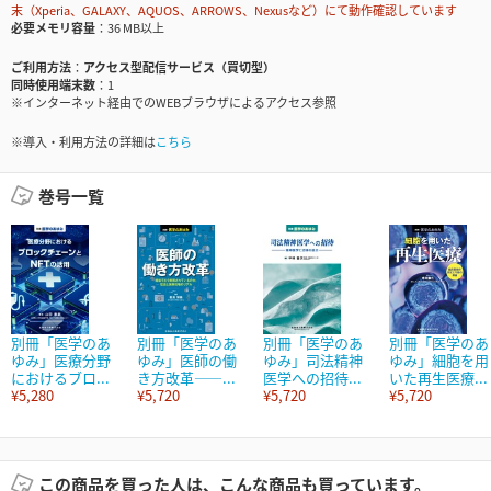
末（Xperia、GALAXY、AQUOS、ARROWS、Nexusなど）にて動作確認しています
必要メモリ容量
36 MB以上
ご利用方法
アクセス型配信サービス（買切型）
同時使用端末数
1
※インターネット経由でのWEBブラウザによるアクセス参照
※導入・利用方法の詳細は
こちら
巻号一覧
別冊「医学のあ
別冊「医学のあ
別冊「医学のあ
別冊「医学のあ
ゆみ」医療分野
ゆみ」医師の働
ゆみ」司法精神
ゆみ」細胞を用
におけるブロ...
き方改革――...
医学への招待...
いた再生医療...
¥5,280
¥5,720
¥5,720
¥5,720
この商品を買った人は、こんな商品も買っています。