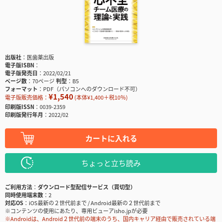
出版社
医歯薬出版
電子版ISBN
電子版発売日
2022/02/21
ページ数
70ページ
判型
B5
フォーマット
PDF（パソコンへのダウンロード不可）
¥1,540
電子版販売価格：
(本体¥1,400＋税10％)
印刷版ISSN
0039-2359
印刷版発行年月
2022/02
カートに入れる
ちょっと立ち読み
ご利用方法
ダウンロード型配信サービス（買切型）
同時使用端末数
2
対応OS
iOS最新の２世代前まで / Android最新の２世代前まで
※コンテンツの使用にあたり、専用ビューアisho.jpが必要
※Androidは、Android２世代前の端末のうち、国内キャリア経由で販売されている端