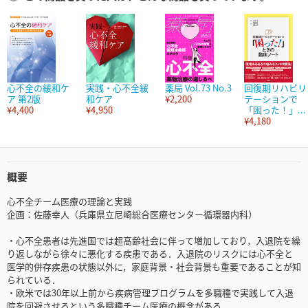
心不全の緩和ケ
実践・心不全緩
薬局 Vol.73 No.3
回復期リハビリ
ア 第2版
和ケア
¥2,200
テーションで
¥4,400
¥4,950
「困った！」...
¥4,180
概要
心不全チーム医療の理論と実践
企画：佐藤幸人（兵庫県立尼崎総合医療センター循環器内科）
・心不全患者は先進国では超高齢社会に伴って増加しており，入退院を繰
り返しながら徐々に悪化する疾患である．入退院のリスクには心不全と
医学的併存疾患の状態以外に，家庭背景・社会背景も重要であることが知
られている．
・欧米では30年以上前から疾病管理プログラムを多職種で実践して入退
院を回避させるという多職種チーム医療の概念がある．