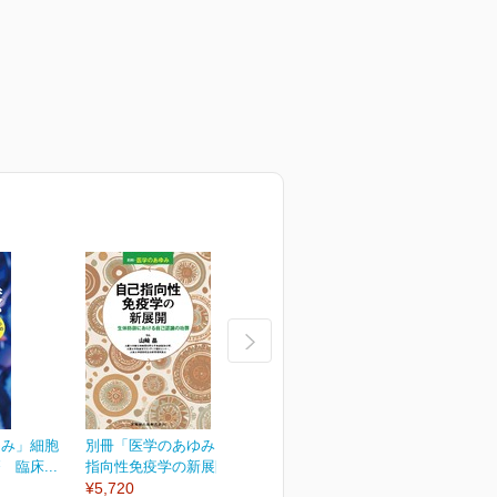
ゆみ」細胞
別冊「医学のあゆみ」自己
別冊「医学のあゆみ」緩和
臨床...
指向性免疫学の新展開...
医療のアップデート
¥5,720
¥5,720
¥