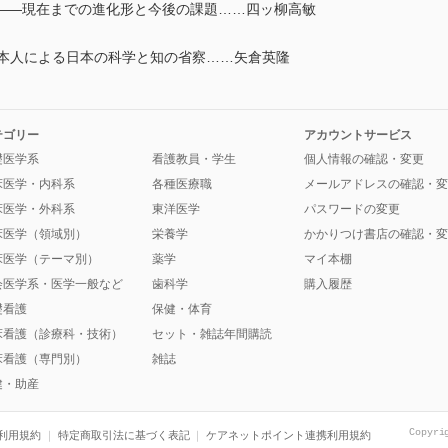
――現在までの進化形と今後の課題……四ッ柳高敏
日本人による日本の科学と知の省察……矢倉英隆
テゴリー
アカウントサービス
礎医学系
看護教員・学生
個人情報の確認・変更
床医学・内科系
各種医療職
メールアドレスの確認・変
床医学・外科系
東洋医学
パスワードの変更
床医学（領域別）
栄養学
かかりつけ書店の確認・変
床医学（テーマ別）
薬学
マイ本棚
会医学系・医学一般など
歯科学
購入履歴
礎看護
保健・体育
床看護（診療科・技術）
セット・雑誌年間購読
床看護（専門別）
雑誌
健・助産
Copyri
利用規約
特定商取引法に基づく表記
ケアネットポイント連携利用規約