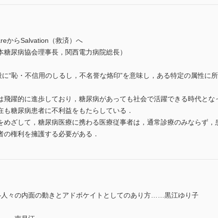
からSalvation（救済）へ
本糖尿病協会理事長，関西電力病院総長）
とは一般に“恥・不信用のしるし，不名誉な烙印”を意味し，ある特定の属性
は飛躍的に進歩しており，糖尿病があっても社会で活躍できる時代とな
在も糖尿病患者に不利益をもたらしている．
をめざして，糖尿病医療に携わる医療従事者は，通常診療のみならず，
者の権利を擁護する必要がある．
―人々の内面の動きとアドボケイトとしてのあり方……黒江ゆり子