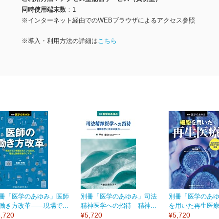
同時使用端末数
1
※インターネット経由でのWEBブラウザによるアクセス参照
※導入・利用方法の詳細は
こちら
冊「医学のあゆみ」医師
別冊「医学のあゆみ」司法
別冊「医学のあ
働き方改革――現場で...
精神医学への招待 精神...
を用いた再生医療 
,720
¥5,720
¥5,720