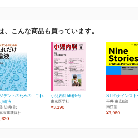
は、こんな商品も買っています。
ジデントのための これ
小児内科56巻5号
STIのナインス
け輸液
東京医学社
平井 由児(編)
¥3,190
南江堂
藤 弘明(著)
¥3,960
本医事新報社
,620