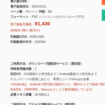
電子版ISBN
電子版発売日
2021/01/11
ページ数
70ページ
判型
B5
フォーマット
PDF（パソコンへのダウンロード不可）
¥1,430
電子版販売価格：
(本体¥1,300＋税10％)
印刷版ISSN
0039-2359
印刷版発行年月
2020/04
ご利用方法
ダウンロード型配信サービス（買切型）
同時使用端末数
2
対応OS
iOS最新の２世代前まで / Android最新の２世代前まで
※コンテンツの使用にあたり、専用ビューアisho.jpが必要
※Androidは、Android２世代前の端末のうち、国内キャリア経由で販
AQUOS、ARROWS、Nexusなど）にて動作確認しています
必要メモリ容量
28 MB以上
ご利用方法
アクセス型配信サービス（買切型）