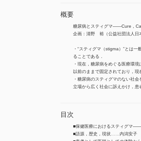
概要
糖尿病とスティグマ――Cure，Care
企画：清野 裕（公益社団法人日
・“スティグマ（stigma）”
ることである．
・現在，糖尿病をめぐる医療環境
以前のままで固定されており，現
・糖尿病のスティグマのない社会
立場から広く社会に訴えかけ，患
目次
■保健医療におけるスティグマ―
■語源，歴史，現状……内潟安子