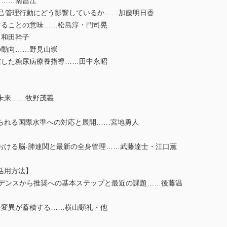
ら……南昌江
自己管理行動にどう影響しているか……加藤明日香
けることの意味……松島淳・門司晃
…和田幹子
の動向……野見山崇
慮した糖尿病療養指導……田中永昭
て未来……牧野茂義
られる国際水準への対応と展開……宮地勇人
おける脳-肺連関と最新の全身管理……武藤達士・江口薫
活用方法】
ビデンスから推奨への基本ステップと最近の課題……後藤温
子変異が蓄積する……横山顕礼・他