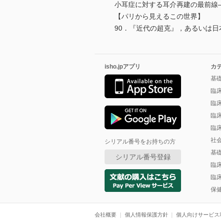
小耳症に対する耳介再建の最前線
【パリから見えるこの世界】
90．『近代の超克』，あるいは
isho.jpアプリ
カ
基
臨
臨
臨
臨
社
シリアル番号をお持ちの方
基
シリアル番号登録
臨
臨
保
会社概要
個人情報保護方針
個人向けサービス