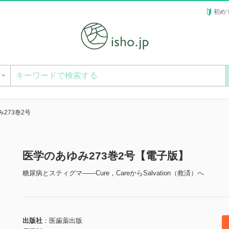
初め
ー
273巻2号
医学のあゆみ273巻2号【電子版】
糖尿病とスティグマ――Cure，CareからSalvation（救済）へ
出版社
医歯薬出版