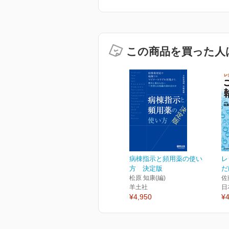
この商品を買った人
病棟指示と頻用薬の使い
レ
方 決定版
だ
松原 知康(編)
佐
羊土社
日
¥4,950
¥4