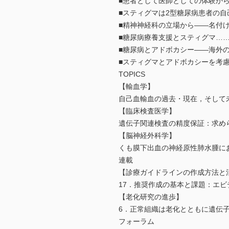
■患者として医師としての体験か
■スティグマは2型糖尿病患者の
■精神神経科の立場から――名付
■糖尿病療養支援とスティグマ…
■糖尿病とアドボカシー――海外
■スティグマとアドボカシーを考
TOPICS
【輸血学】
自己血輸血の過去・現在，そし
【臨床検査医学】
遺伝子関連検査の精度保証：求め
【脳神経外科学】
くも膜下出血の神経原性肺水腫に
連載
【診療ガイドラインの作成方法と
17．推奨作成の基本と課題：エ
【老化研究の進歩】
6．正常組織は老化とともに遺伝
フォーラム