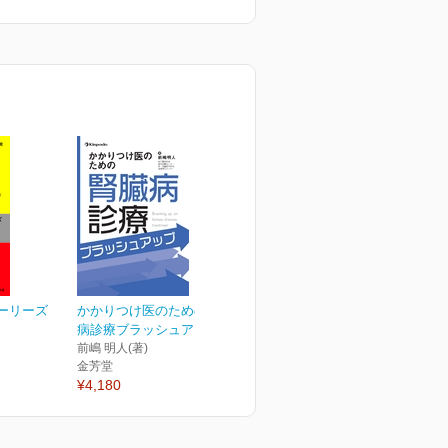
トーリーズ
かかりつけ医のための腎臓
病診療ブラッシュアップ
前嶋 明人(著)
金芳堂
¥4,180