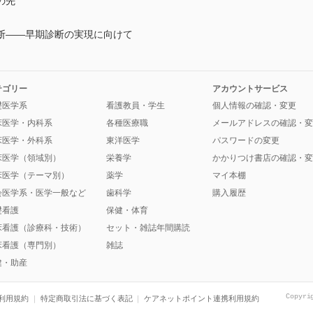
の先
断――早期診断の実現に向けて
テゴリー
アカウントサービス
礎医学系
看護教員・学生
個人情報の確認・変更
床医学・内科系
各種医療職
メールアドレスの確認・変
床医学・外科系
東洋医学
パスワードの変更
床医学（領域別）
栄養学
かかりつけ書店の確認・変
床医学（テーマ別）
薬学
マイ本棚
会医学系・医学一般など
歯科学
購入履歴
礎看護
保健・体育
床看護（診療科・技術）
セット・雑誌年間購読
床看護（専門別）
雑誌
健・助産
Copyri
利用規約
特定商取引法に基づく表記
ケアネットポイント連携利用規約