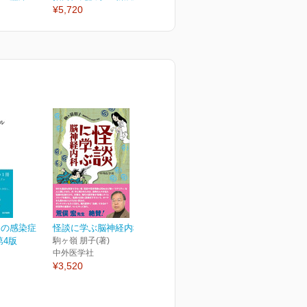
¥5,720
¥5,720
¥
めの感染症
怪談に学ぶ脳神経内科
第4版
駒ヶ嶺 朋子(著)
中外医学社
¥3,520