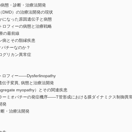
の病態・診断・治療法開発
（DMD）の治療法開発の現状
かになった原因遺伝子と病態
トロフィーの病態と治療戦略
療の最前線
ン病とその類縁疾患
ミオパチーなのか？
ログリカン異常症
フィー――Dysferlinopathy
遺伝子変異, 病態と治療法開発
gregate myopathy）とその関連疾患
ラーミオパチーの発症機序――T管形成における膜ダイナミクス制御異
開発
診断・治療法開発