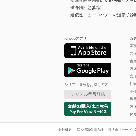
脊髄性筋萎縮症の治療法確立とそ
球脊髄性筋萎縮症
遺伝性ニューロパチーの遺伝子診
isho.jpアプリ
カ
基
臨
臨
臨
臨
社
シリアル番号をお持ちの方
基
シリアル番号登録
臨
臨
保
会社概要
個人情報保護方針
個人向けサービス