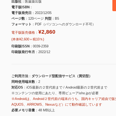
出版社
医歯薬出版
電子版ISBN
電子版発売日
2022/12/05
ページ数
120ページ
判型
B5
フォーマット
PDF（パソコンへのダウンロード不可）
¥2,860
電子版販売価格：
(本体¥2,600＋税10％)
印刷版ISSN
0039-2359
印刷版発行年月
2022/12
ご利用方法
ダウンロード型配信サービス（買切型）
同時使用端末数
2
対応OS
iOS最新の２世代前まで / Android最新の２世代前まで
※コンテンツの使用にあたり、専用ビューアisho.jpが必要
※Androidは、Android２世代前の端末のうち、国内キャリア経由で販
AQUOS、ARROWS、Nexusなど）にて動作確認しています
必要メモリ容量
48 MB以上