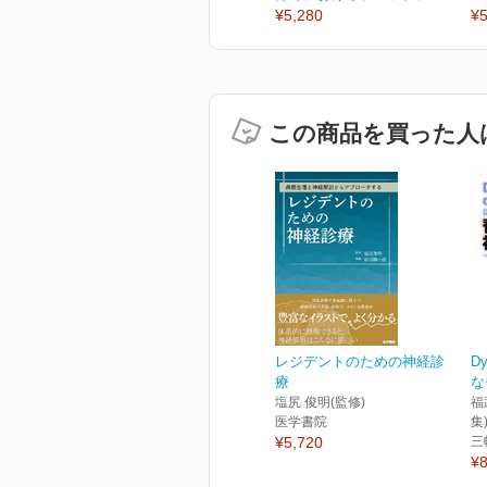
¥5,280
¥5
この商品を買った人
レジデントのための神経診
Dy
療
な
塩尻 俊明(監修)
福
医学書院
集
¥5,720
三
¥8