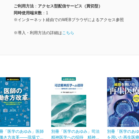
ご利用方法
アクセス型配信サービス（買切型）
同時使用端末数
1
※インターネット経由でのWEBブラウザによるアクセス参照
※導入・利用方法の詳細は
こちら
冊「医学のあゆみ」医師
別冊「医学のあゆみ」司法
別冊「医学のあ
働き方改革――現場で...
精神医学への招待 精神...
を用いた再生医療 