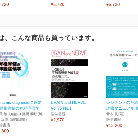
,720
¥5,720
¥5,720
は、こんな商品も買っています。
namic diagnosisに必要
BRAIN and NERVE
レジデントのた
脊椎脊髄の神経症候学
Vol.75 No.1
診療マニュアル 
武 敏夫(編集) 德橋 泰明(編
医学書院
青木 眞(著)
) 坂本 博昭(編集)
¥2,970
医学書院
輪書店
¥13,200
,800