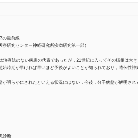
究の最前線
医療研究センター神経研究所疾病研究第一部）
患は治療法のない疾患の代表であったが，21世紀に入ってその様相は大
開始時期が早ければ早いほど予後がよいことが知られており，遺伝性神
態が明らかにされたといえる状況にはない．今後，分子病態が解明され
疾患診断