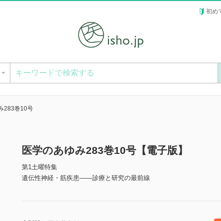
初め
ー
283巻10号
医学のあゆみ283巻10号【電子版】
第1土曜特集
遺伝性神経・筋疾患――診療と研究の最前線