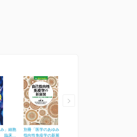
ゆみ」細胞
別冊「医学のあゆみ」自己
別冊「医学のあゆみ」緩和
臨床...
指向性免疫学の新展開...
医療のアップデート