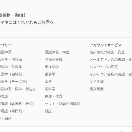
険植物・動物】
erのマネにはくれぐれもご注意を
テゴリー
アカウントサービス
礎医学系
看護教員・学生
個人情報の確認・変更
床医学・内科系
各種医療職
メールアドレスの確認・変
床医学・外科系
東洋医学
パスワードの変更
床医学（領域別）
栄養学
かかりつけ書店の確認・変
床医学（テーマ別）
薬学
マイ本棚
会医学系・医学一般など
歯科学
購入履歴
礎看護
保健・体育
床看護（診療科・技術）
セット・雑誌年間購読
床看護（専門別）
雑誌
健・助産