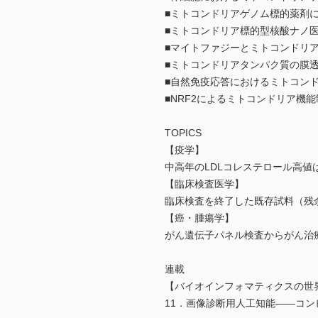
■ミトコンドリアゲノム標的薬剤
■ミトコンドリア標的型核酸ナノ
■マイトファジーとミトコンドリ
■ミトコンドリアタンパク質の膜
■自然免疫応答におけるミトコン
■NRF2によるミトコンドリア機能
TOPICS
【疫学】
中高年のLDLコレステロール高
【臨床検査医学】
臨床検査を終了した既存試料（残余
【癌・腫瘍学】
がん遺伝子パネル検査からがん治
連載
【バイオインフォマティクスの世
11．画像診断用人工知能――コン