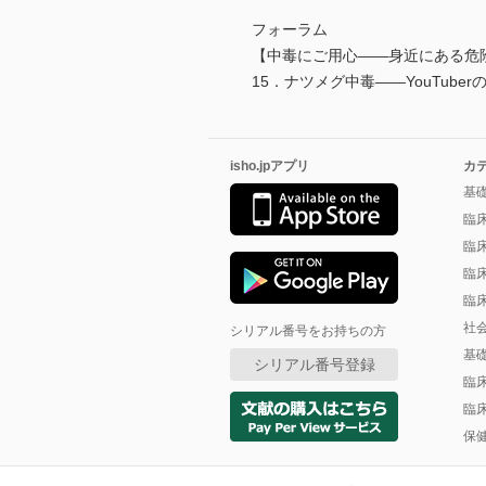
フォーラム
【中毒にご用心――身近にある危
15．ナツメグ中毒――YouTub
isho.jpアプリ
カ
基
臨
臨
臨
臨
社
シリアル番号をお持ちの方
基
シリアル番号登録
臨
臨
保