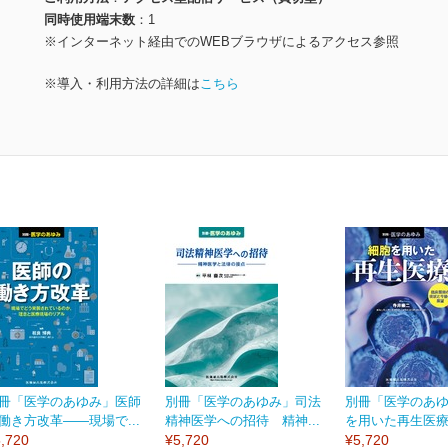
同時使用端末数
1
※インターネット経由でのWEBブラウザによるアクセス参照
※導入・利用方法の詳細は
こちら
冊「医学のあゆみ」医師
別冊「医学のあゆみ」司法
別冊「医学のあ
働き方改革――現場で...
精神医学への招待 精神...
を用いた再生医療 
,720
¥5,720
¥5,720