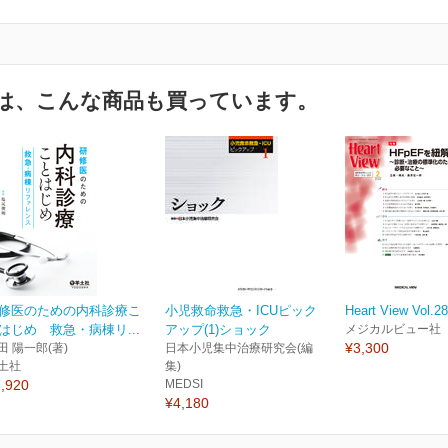
は、こんな商品も買っています。
修医のための内科診療こ
小児救命救急・ICUピック
Heart View Vol.2
はじめ 救急・病棟リ...
アップ(1)ショック
メジカルビュー社
¥3,300
田 陽一郎(著)
日本小児集中治療研究会(編
土社
集)
,920
MEDSI
¥4,180