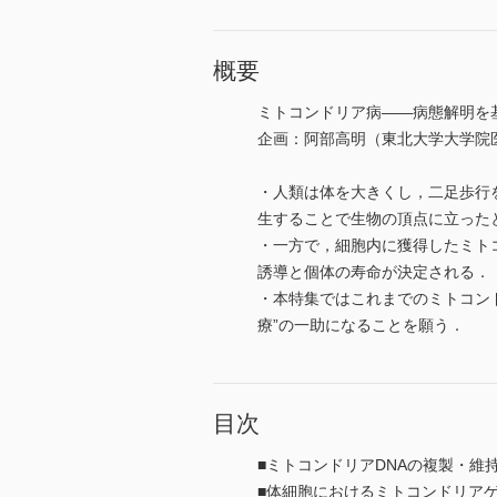
概要
ミトコンドリア病――病態解明を
企画：阿部高明（東北大学大学院
・人類は体を大きくし，二足歩行
生することで生物の頂点に立った
・一方で，細胞内に獲得したミト
誘導と個体の寿命が決定される．
・本特集ではこれまでのミトコン
療”の一助になることを願う．
目次
■ミトコンドリアDNAの複製・維
■体細胞におけるミトコンドリア