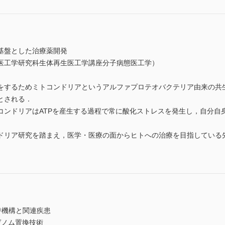
基盤とした治療薬開発
医工学研究科生体再生医工学講座分子病態医工学）
をするためミトコンドリアというアルファプロテオバクテリア由来の共生
とされる．
コンドリアはATPを産生する過程で常に酸化ストレスを発生し，自分自
ドリア研究を踏まえ，医学・医療の面からヒトへの治療を目指している
持機構と関連疾患
ゲノム置換技術