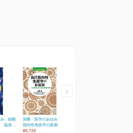
ゆみ」細胞
別冊「医学のあゆみ」自己
別冊「医学のあゆみ」緩和
臨床...
指向性免疫学の新展開...
医療のアップデート
¥5,720
¥5,720
¥