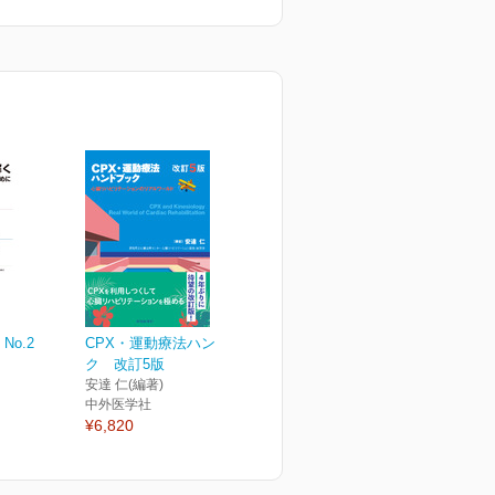
8 No.2
CPX・運動療法ハンドブッ
ク 改訂5版
安達 仁(編著)
中外医学社
¥6,820