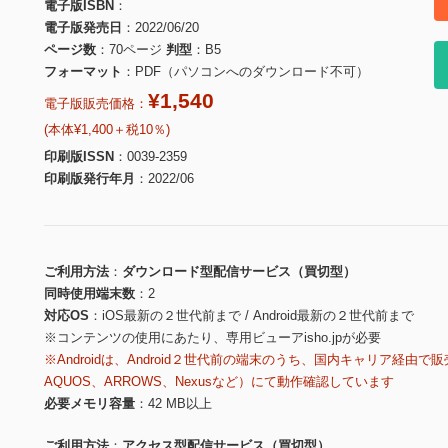
電子版ISBN
電子版発売日
2022/06/20
ページ数
70ページ
判型
B5
フォーマット
PDF（パソコンへのダウンロード不可）
¥1,540
電子版販売価格：
(本体¥1,400＋税10％)
印刷版ISSN
0039-2359
印刷版発行年月
2022/06
ご利用方法
ダウンロード型配信サービス（買切型）
同時使用端末数
2
対応OS
iOS最新の２世代前まで / Android最新の２世代前まで
※コンテンツの使用にあたり、専用ビューアisho.jpが必要
※Androidは、Android２世代前の端末のうち、国内キャリア経由で販
AQUOS、ARROWS、Nexusなど）にて動作確認しています
必要メモリ容量
42 MB以上
ご利用方法
アクセス型配信サービス（買切型）