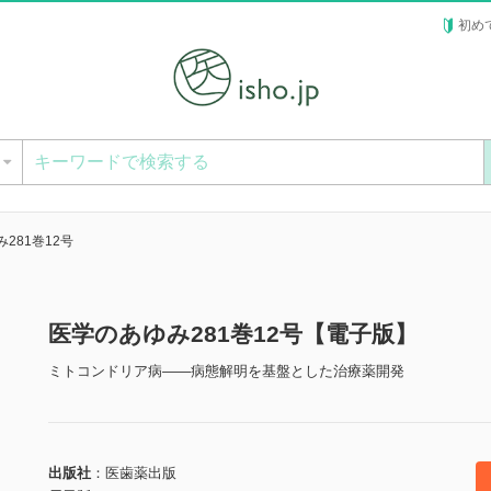
初め
ー
281巻12号
医学のあゆみ281巻12号【電子版】
ミトコンドリア病――病態解明を基盤とした治療薬開発
出版社
医歯薬出版