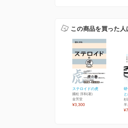
この商品を買った人
ステロイドの虎
研
國松 淳和(著)
と
金芳堂
杉
¥3,300
羊
¥7