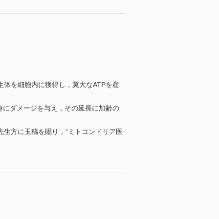
体を細胞内に獲得し，莫大なATPを産
身にダメージを与え，その延長に加齢の
先生方に玉稿を賜り，“ミトコンドリア医