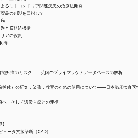
によるミトコンドリア関連疾患の治療法開発
医薬品の創製を目指して
ア病
透過と膜組込機構
ドリアの役割
制御
値は認知症のリスク――英国のプライマリケアデータベースの解析
検体）の研究，業務，教育のための使用について――日本臨床検査医学会
療へ，そして遺伝医療との連携
界】
ピュータ支援診断（CAD）