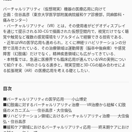
バーチャルリアリティ（仮想現実）機器の医療応用に向けて
企画：住谷昌彦（東京大学医学部附属病院緩和ケア診療部，同麻酔科・
痛みセンター）
・バーチャルリアリティ（VR）とは，その使用者がビデオディスプレイ
を通じて提示される3D-CGで描画された仮想空間内で，視覚だけでなく聴
覚や触覚など複数の感覚環境をリアルタイムで経験できる技術である．
・近年はVRの医学応用も進められ，とくに神経リハビリテーションの分
野で活用されている．その治療領域は運動障害（脳卒中後麻痺）や感覚
障害（幻肢痛）だけでなく，精神疾患領域にも広がってきている．
・本特集では，急速に医療界でも臨床応用が進んでいるVRの実例につい
て紹介する．VRのさらなる進歩と，現実空間と3D-CGの組み合わせによ
る拡張現実（AR）の医療応用を考える礎としたい．
目次
■バーチャルリアリティの医学応用……小山博史
■幻肢痛に対するバーチャルリアリティ治療――VR治療から紐解く幻肢
痛のメカニズム……住谷昌彦・大住倫弘
■リハビリテーション領域におけるバーチャルリアリティ治療……大住倫
弘・住谷昌彦
■緩和ケア領域におけるバーチャルリアリティ応用――終末期ケアにおけ