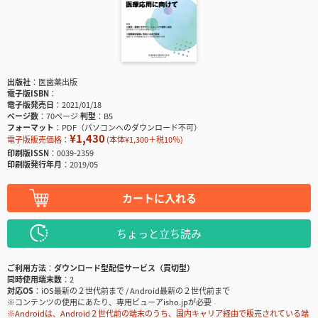
出版社
医歯薬出版
電子版ISBN
電子版発売日
2021/01/18
ページ数
70ページ
判型
B5
フォーマット
PDF（パソコンへのダウンロード不可）
¥1,430
電子版販売価格：
(本体¥1,300＋税10％)
印刷版ISSN
0039-2359
印刷版発行年月
2019/05
カートに入れる
ちょっと立ち読み
ご利用方法
ダウンロード型配信サービス（買切型）
同時使用端末数
2
対応OS
iOS最新の２世代前まで / Android最新の２世代前まで
※コンテンツの使用にあたり、専用ビューアisho.jpが必要
※Androidは、Android２世代前の端末のうち、国内キャリア経由で販売されている端