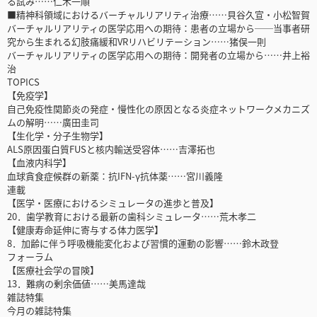
る試み……仁木一順
■精神科領域におけるバーチャルリアリティ治療……貝谷久宣・小松智賀
バーチャルリアリティの医学応用への期待：患者の立場から──当事者研
究から生まれる幻肢痛緩和VRリハビリテーション……猪俣一則
バーチャルリアリティの医学応用への期待：開発者の立場から……井上裕
治
TOPICS
【免疫学】
自己免疫性関節炎の発症・慢性化の原因となる炎症ネットワークメカニズ
ムの解明……廣田圭司
【生化学・分子生物学】
ALS原因蛋白質FUSと核内輸送受容体……吉澤拓也
【血液内科学】
血球貪食症候群の新薬：抗IFN-γ抗体薬……宮川義隆
連載
【医学・医療におけるシミュレータの進歩と普及】
20．歯学教育における最新の歯科シミュレータ……荒木孝二
【健康寿命延伸に寄与する体力医学】
8．加齢に伴う呼吸機能変化および習慣的運動の影響……鈴木政登
フォーラム
【医療社会学の冒険】
13．難病の剰余価値……美馬達哉
雑誌特集
今月の雑誌特集