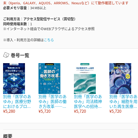
末（Xperia、GALAXY、AQUOS、ARROWS、Nexusなど）にて動作確認しています
必要メモリ容量
34 MB以上
ご利用方法
アクセス型配信サービス（買切型）
同時使用端末数
1
※インターネット経由でのWEBブラウザによるアクセス参照
※導入・利用方法の詳細は
こちら
巻号一覧
別冊「医学のあ
別冊「医学のあ
別冊「医学のあ
別冊「医学のあ
ゆみ」医療分野
ゆみ」医師の働
ゆみ」司法精神
ゆみ」細胞を用
におけるブロ...
き方改革――...
医学への招待...
いた再生医療...
¥5,280
¥5,720
¥5,720
¥5,720
概要