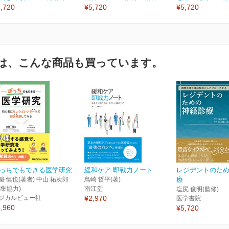
,720
¥5,720
¥5,720
は、こんな商品も買っています。
っちでもできる医学研究
緩和ケア 即戦力ノート
レジデントのた
築 慎也(著者) 中山 祐次郎
鳥崎 哲平(著)
療
編集協力)
南江堂
塩尻 俊明(監修)
ジカルビュー社
¥2,970
医学書院
,960
¥5,720