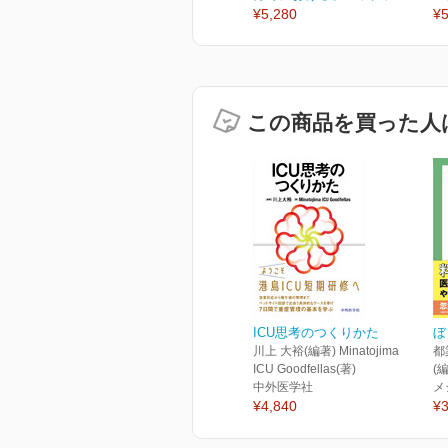
¥5,280
¥5
この商品を買った人
ICU思考のつくりかた
ぼ
川上 大裕(編著) Minatojima
都
ICU Goodfellas(著)
(
中外医学社
メ
¥4,840
¥3