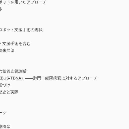
ボットを用いたアプローチ
歩
ロボット支援手術の現状
ト支援手術を含む
将来展望
の気管支鏡診断
BUS-TBNA）――肺門・縦隔病変に対するアプローチ
置づけ
歴史と実際
ーク
患概念