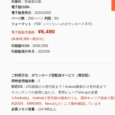
出版社
医歯薬出版
電子版ISBN
電子版発売日
2023/10/02
ページ数
256ページ
判型
B5
フォーマット
PDF（パソコンへのダウンロード不可）
¥6,490
電子版販売価格：
(本体¥5,900＋税10％)
印刷版ISSN
0039-2359
印刷版発行年月
2023/09
ご利用方法
ダウンロード型配信サービス（買切型）
同時使用端末数
2
対応OS
iOS最新の２世代前まで / Android最新の２世代前まで
※コンテンツの使用にあたり、専用ビューアisho.jpが必要
※Androidは、Android２世代前の端末のうち、国内キャリア経由で販
AQUOS、ARROWS、Nexusなど）にて動作確認しています
必要メモリ容量
124 MB以上