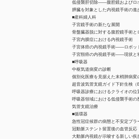
低侵襲肝切除――腹腔鏡およびロ
膵臓を対象とした内視鏡手術の進
■産科婦人科
子宮鏡手術の新たな展開
骨盤臓器脱に対する腹腔鏡手術と
子宮内膜症における内視鏡手術
子宮体癌の内視鏡手術――ロボッ
子宮頸癌の内視鏡手術――現状と
■呼吸器
中枢気道病変の診断
個別化医療を見据えた末梢肺病変
超音波気管支鏡ガイド下針生検（E
呼吸器診療におけるクライオの位
呼吸器領域における低侵襲手術の
気管支鏡治療
■循環器
急性冠症候群の病態と不安定プラ
冠動脈ステント留置後の血管反応
大動脈内視鏡が示唆する新しい疾