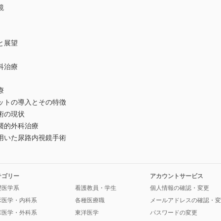
鏡
と展望
科治療
療
ットの導入とその特徴
術の現状
襲的外科治療
用いた尿路内視鏡手術
テゴリー
アカウントサービス
礎医学系
看護教員・学生
個人情報の確認・変更
床医学・内科系
各種医療職
メールアドレスの確認・変
床医学・外科系
東洋医学
パスワードの変更