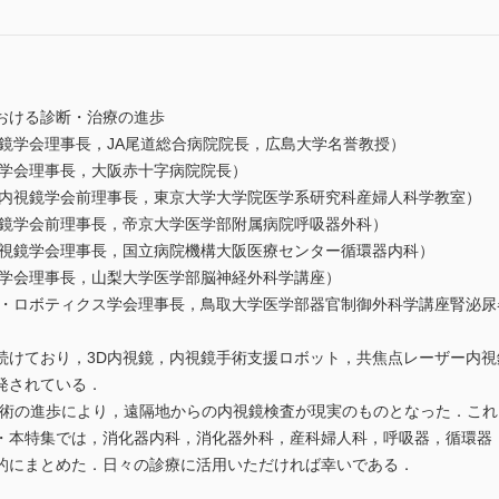
おける診断・治療の進歩
鏡学会理事長，JA尾道総合病院院長，広島大学名誉教授）
会理事長，大阪赤十字病院院長）
視鏡学会前理事長，東京大学大学院医学系研究科産婦人科学教室）
学会前理事長，帝京大学医学部附属病院呼吸器外科）
鏡学会理事長，国立病院機構大阪医療センター循環器内科）
会理事長，山梨大学医学部脳神経外科学講座）
ロボティクス学会理事長，鳥取大学医学部器官制御外科学講座腎泌尿
けており，3D内視鏡，内視鏡手術支援ロボット，共焦点レーザー内視鏡
発されている．
技術の進歩により，遠隔地からの内視鏡検査が現実のものとなった．こ
・本特集では，消化器内科，消化器外科，産科婦人科，呼吸器，循環器
的にまとめた．日々の診療に活用いただければ幸いである．