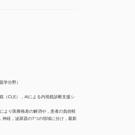
器学分野）
（CLE），AIによる内視鏡診断支援シ
れにより医療格差の解消や，患者の負担軽
，神経，泌尿器の7つの領域に分け，最新