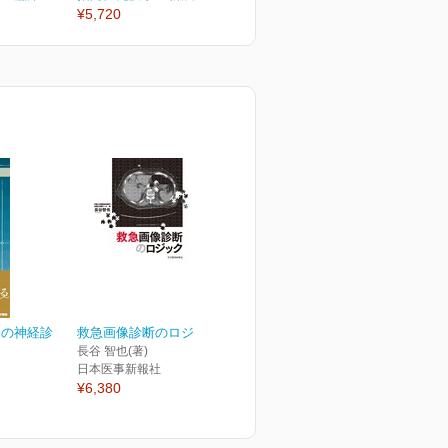
¥5,720
¥5,720
¥
めの神経診
救急画像診断のロジック
長谷 智也(著)
日本医事新報社
¥6,380