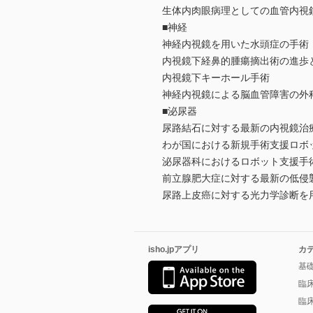
生体内肉眼病理としての血管内視
■神経
神経内視鏡を用いた水頭症の手術
内視鏡下経鼻的腫瘍摘出術の進歩
内視鏡下キーホール手術
神経内視鏡による脳血管障害の外
■泌尿器
尿路結石に対する最新の内視鏡治
わが国における新規手術支援ロボ
泌尿器科におけるロボット支援手
前立腺肥大症に対する最新の低侵
尿路上皮癌に対する光力学診断を
isho.jpアプリ
カ
基
臨
臨