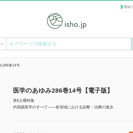
初め
ー
286巻14号
医学のあゆみ286巻14号【電子版】
第5土曜特集
内視鏡医学のすべて――各領域における診断・治療の進歩