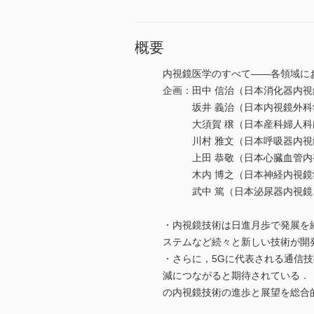
概要
内視鏡医学のすべて――各領域に
企画：田中 信治（日本消化器内視
坂井 義治（日本内視鏡外科学
大須賀 穣（日本産科婦人科内
川村 雅文（日本呼吸器内視鏡
上田 恭敬（日本心臓血管内視
木内 博之（日本神経内視鏡学
武中 篤（日本泌尿器内視鏡・
・内視鏡技術は日進月歩で発展を続
ステムなど続々と新しい技術が開
・さらに，5Gに代表される通信
減につながると期待されている．
の内視鏡技術の進歩と展望を総合