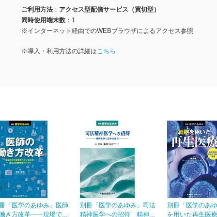
ご利用方法
アクセス型配信サービス（買切型）
同時使用端末数
1
※インターネット経由でのWEBブラウザによるアクセス参照
※導入・利用方法の詳細は
こちら
冊「医学のあゆみ」医師
別冊「医学のあゆみ」司法
別冊「医学のあ
働き方改革――現場で...
精神医学への招待 精神...
を用いた再生医療 