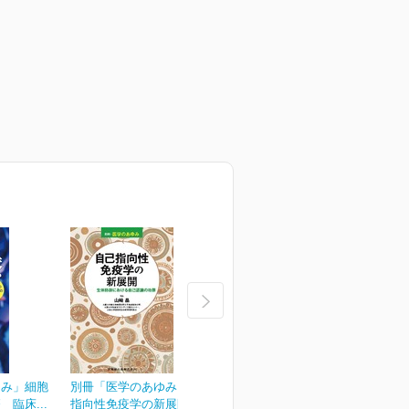
ゆみ」細胞
別冊「医学のあゆみ」自己
別冊「医学のあゆみ」緩和
臨床...
指向性免疫学の新展開...
医療のアップデート