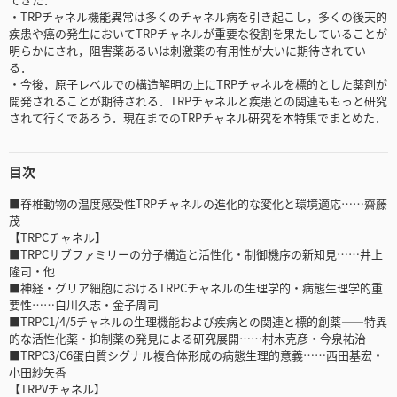
・TRPチャネル機能異常は多くのチャネル病を引き起こし，多くの後天的
疾患や癌の発生においてTRPチャネルが重要な役割を果たしていることが
明らかにされ，阻害薬あるいは刺激薬の有用性が大いに期待されてい
る．
・今後，原子レベルでの構造解明の上にTRPチャネルを標的とした薬剤が
開発されることが期待される．TRPチャネルと疾患との関連ももっと研究
されて行くであろう．現在までのTRPチャネル研究を本特集でまとめた．
目次
■脊椎動物の温度感受性TRPチャネルの進化的な変化と環境適応……齋藤
茂
【TRPCチャネル】
■TRPCサブファミリーの分子構造と活性化・制御機序の新知見……井上
隆司・他
■神経・グリア細胞におけるTRPCチャネルの生理学的・病態生理学的重
要性……白川久志・金子周司
■TRPC1/4/5チャネルの生理機能および疾病との関連と標的創薬――特異
的な活性化薬・抑制薬の発見による研究展開……村木克彦・今泉祐治
■TRPC3/C6蛋白質シグナル複合体形成の病態生理的意義……西田基宏・
小田紗矢香
【TRPVチャネル】