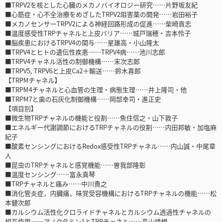
■TRPV2を核とした心臓のメカノバイオロジー研究……片野坂友紀
■心筋症・心不全治療をめざしたTRPV2阻害薬の開発……岩田裕子
■メカノセンサーTRPV2による神経回路形成の促進……柴崎貢志
■温度感受性TRPチャネルと上皮バリア……城戸瑞穂・吉本怜子
■脳疾患におけるTRPV4の関与……星雄高・小山隆太
■TRPV4とヒトの遺伝性疾患──TRPV4病……池川志郎
■TRPV4チャネル活性の制御機構……末次志郎
■TRPV5, TRPV6と上皮Ca2＋輸送……鈴木喜郎
【TRPMチャネル】
■TRPM4チャネルと心血管の生理・病態生理……井上隆司・他
■TRPM7と歯の石灰化制御機構……岡部幸司・進正史
【項目別】
■微生物TRPチャネルの機能と役割……魚住信之・山下敦子
■エネルギー代謝調節におけるTRPチャネルの役割……内田邦敏・加塩麻
紀子
■酸素センシングにおけるRedox感受性TRPチャネル……内山誠・中尾章
人
■昆虫のTRPチャネルと感覚機能……曽我部隆彰
■温度センシング……富永真琴
■TRPチャネルと痛み……中川貴之
■消化管炎症，内臓痛，味覚受容機構におけるTRPチャネルの機能……松
本健次郎
■カルシウム活性化クロライドチャネルとカルシウム透過性チャネルの
相互作用――アノクタミン1とTRPチャネル……高山靖規