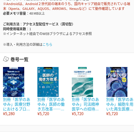
※Androidは、Android２世代前の端末のうち、国内キャリア経由で販売されている端
末（Xperia、GALAXY、AQUOS、ARROWS、Nexusなど）にて動作確認しています
必要メモリ容量
48 MB以上
ご利用方法
アクセス型配信サービス（買切型）
同時使用端末数
1
※インターネット経由でのWEBブラウザによるアクセス参照
※導入・利用方法の詳細は
こちら
巻号一覧
別冊「医学のあ
別冊「医学のあ
別冊「医学のあ
別冊「医学のあ
ゆみ」医療分野
ゆみ」医師の働
ゆみ」司法精神
ゆみ」細胞を用
におけるブロ...
き方改革――...
医学への招待...
いた再生医療...
¥5,280
¥5,720
¥5,720
¥5,720