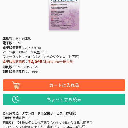
出版社
医歯薬出版
電子版ISBN
電子版発売日
2021/01/18
ページ数
120ページ
判型
B5
フォーマット
PDF（パソコンへのダウンロード不可）
¥2,640
電子版販売価格：
(本体¥2,400＋税10％)
印刷版ISSN
0039-2359
印刷版発行年月
2019/09
カートに入れる
ちょっと立ち読み
ご利用方法
ダウンロード型配信サービス（買切型）
同時使用端末数
2
対応OS
iOS最新の２世代前まで / Android最新の２世代前まで
※コンテンツの使用にあたり、専用ビューアisho.jpが必要