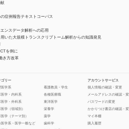
貢献
めの症例報告テキストコーパス
クエンスデータ解析への応用
を用いた大規模トランスクリプトーム解析からの知識発見
用
CTを例に
の働き方改革
テゴリー
アカウントサービス
礎医学系
看護教員・学生
個人情報の確認・変更
床医学・内科系
各種医療職
メールアドレスの確認・変
床医学・外科系
東洋医学
パスワードの変更
床医学（領域別）
栄養学
かかりつけ書店の確認・変
床医学（テーマ別）
薬学
マイ本棚
会医学系・医学一般など
歯科学
購入履歴