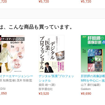
,720
¥5,720
¥5,720
は、こんな商品も買っています。
イナーエマージェンシー
デジタル“医業”プロフェッ
肝胆膵の画像診断 
原 知康(監修) 茂木 恒俊(監
ショナル
MRIを中心に─ 
)
柴田 雄一(著)
山下 康行(編著)
EDSI
医学通信社
Gakken
,050
¥3,520
¥8,690