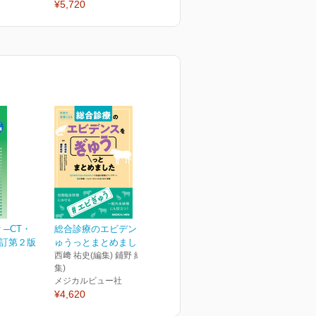
¥5,720
¥5,720
¥
─CT・
総合診療のエビデンスをぎ
改訂第２版
ゅうっとまとめました
西﨑 祐史(編集) 鋪野 紀好(編
集)
メジカルビュー社
¥4,620