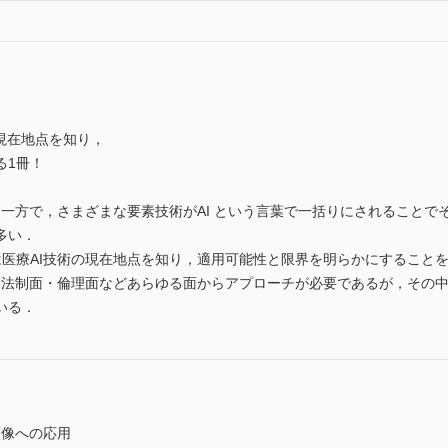
現在地点を知り，
る1冊！
る一方で，さまざまな要素技術がAI という言葉で一括りにされること
多い．
は医療AI技術の現在地点を知り，適用可能性と限界を明らかにすること
面・法制面・倫理面などあらゆる面からアプローチが必要であるが，その
いる．
画像への応用