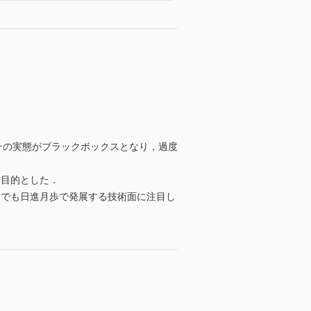
でその実態がブラックボックスとなり，過度
を目的とした．
中でも日進月歩で発展する技術面に注目し