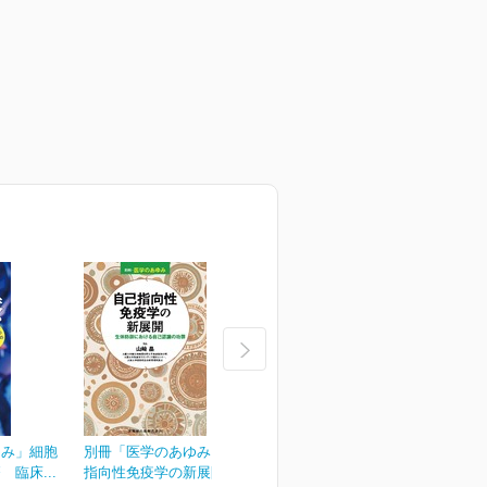
ゆみ」細胞
別冊「医学のあゆみ」自己
別冊「医学のあゆみ」緩和
臨床...
指向性免疫学の新展開...
医療のアップデート