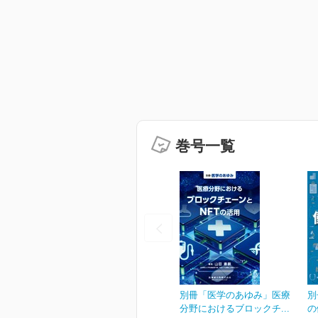
巻号一覧
別冊「医学のあゆみ」医療
別
分野におけるブロックチ...
の