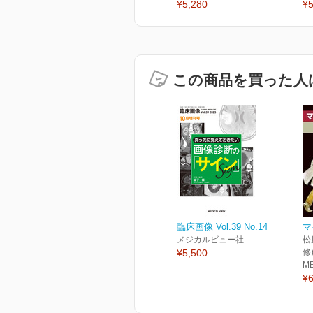
¥5,280
¥5
この商品を買った人
臨床画像 Vol.39 No.14
マ
メジカルビュー社
松
¥5,500
修
M
¥6