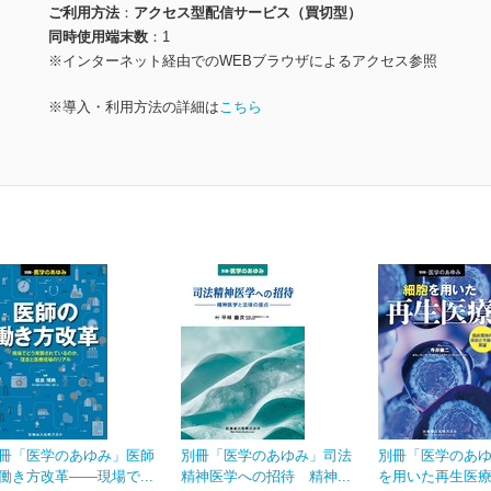
ご利用方法
アクセス型配信サービス（買切型）
同時使用端末数
1
※インターネット経由でのWEBブラウザによるアクセス参照
※導入・利用方法の詳細は
こちら
冊「医学のあゆみ」医師
別冊「医学のあゆみ」司法
別冊「医学のあ
働き方改革――現場で...
精神医学への招待 精神...
を用いた再生医療 