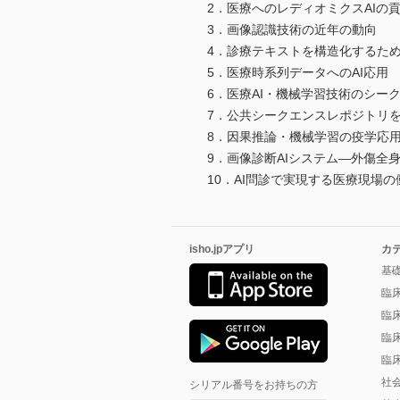
2．医療へのレディオミクスAIの
3．画像認識技術の近年の動向
4．診療テキストを構造化するた
5．医療時系列データへのAI応用
6．医療AI・機械学習技術のシー
7．公共シークエンスレポジトリ
8．因果推論・機械学習の疫学応
9．画像診断AIシステム―外傷全身
10．AI問診で実現する医療現場
isho.jpアプリ
カ
基
臨
臨
臨
臨
社
シリアル番号をお持ちの方