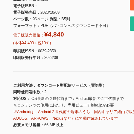
電子版ISBN
電子版発売日
2023/10/09
ページ数
96ページ
判型
B5判
フォーマット
PDF（パソコンへのダウンロード不可）
¥4,840
電子版販売価格：
(本体¥4,400＋税10％)
印刷版ISSN
0039-2359
印刷版発行年月
2023/09
ご利用方法
ダウンロード型配信サービス（買切型）
同時使用端末数
2
対応OS
iOS最新の２世代前まで / Android最新の２世代前まで
※コンテンツの使用にあたり、専用ビューアisho.jpが必要
※Androidは、Android２世代前の端末のうち、国内キャリア経由で販
AQUOS、ARROWS、Nexusなど）にて動作確認しています
必要メモリ容量
66 MB以上