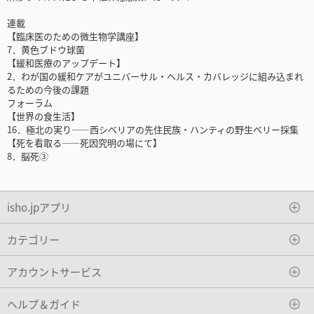
連載
【臨床医のための微生物学講座】
7．黄色ブドウ球菌
【緩和医療のアップデート】
2．わが国の緩和ケアがユニバーサル・ヘルス・カバレッジに組み込まれ
るための今後の課題
フォーラム
【世界の食生活】
16．極北の実り――西シベリアの先住民族・ハンティの野生ベリー採集
【死を看取る――死因究明の場にて】
8．脳死③
isho.jpアプリ
カテゴリー
アカウントサービス
ヘルプ＆ガイド