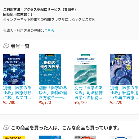
ご利用方法
アクセス型配信サービス（買切型）
同時使用端末数
1
※インターネット経由でのWEBブラウザによるアクセス参照
※導入・利用方法の詳細は
こちら
巻号一覧
別冊「医学のあ
別冊「医学のあ
別冊「医学のあ
別冊「医学のあ
ゆみ」医療分野
ゆみ」医師の働
ゆみ」司法精神
ゆみ」細胞を用
におけるブロ...
き方改革――...
医学への招待...
いた再生医療...
¥5,280
¥5,720
¥5,720
¥5,720
この商品を買った人は、こんな商品も買っています。