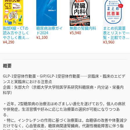
胸部X線・CTの
糖尿病治療ガイ
無敵の腎臓内科
まとめ抗菌薬
読み方やさしく
ド2024
¥5,940
表とリストで一
やさしく教え...
¥1,100
覧・比較でき...
¥4,290
¥3,960
概要
GLP-1受容体作動薬・GIP/GLP-1受容体作動薬――非臨床・臨床のエビデ
ンスと実臨床における注意点
企画：矢部大介（京都大学大学院医学系研究科糖尿病・内分泌・栄養内
科学）
・近年，2型糖尿病の治療法はめざましい進化を遂げており，個人の病状
や併発症，生活習慣や好みに応じた治療薬の選択が可能になりつつあ
る．
・特に，インクレチンの作用に基づく治療薬は，血糖値の改善や体重減少
だけでなく，心血管疾患，糖尿病関連腎臓病，代謝性機能障害に伴う脂