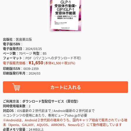
出版社
医歯薬出版
電子版ISBN
電子版発売日
2024/03/25
ページ数
70ページ
判型
B5
フォーマット
PDF（パソコンへのダウンロード不可）
¥1,650
電子版販売価格：
(本体¥1,500＋税10％)
印刷版ISSN
0039-2359
印刷版発行年月
2024/03
カートに入れる
ご利用方法
ダウンロード型配信サービス（買切型）
同時使用端末数
2
対応OS
iOS最新の２世代前まで / Android最新の２世代前まで
※コンテンツの使用にあたり、専用ビューアisho.jpが必要
※Androidは、Android２世代前の端末のうち、国内キャリア経由で販売されている端
末（Xperia、GALAXY、AQUOS、ARROWS、Nexusなど）にて動作確認しています
必要メモリ容量
24 MB以上