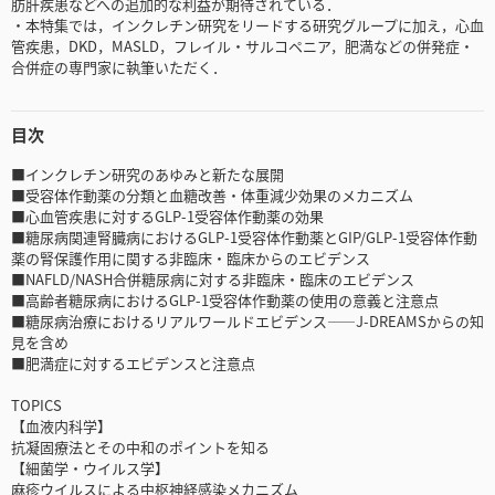
肪肝疾患などへの追加的な利益が期待されている．
・本特集では，インクレチン研究をリードする研究グループに加え，心血
管疾患，DKD，MASLD，フレイル・サルコペニア，肥満などの併発症・
合併症の専門家に執筆いただく．
目次
■インクレチン研究のあゆみと新たな展開
■受容体作動薬の分類と血糖改善・体重減少効果のメカニズム
■心血管疾患に対するGLP-1受容体作動薬の効果
■糖尿病関連腎臓病におけるGLP-1受容体作動薬とGIP/GLP-1受容体作動
薬の腎保護作用に関する非臨床・臨床からのエビデンス
■NAFLD/NASH合併糖尿病に対する非臨床・臨床のエビデンス
■高齢者糖尿病におけるGLP-1受容体作動薬の使用の意義と注意点
■糖尿病治療におけるリアルワールドエビデンス――J-DREAMSからの知
見を含め
■肥満症に対するエビデンスと注意点
TOPICS
【血液内科学】
抗凝固療法とその中和のポイントを知る
【細菌学・ウイルス学】
麻疹ウイルスによる中枢神経感染メカニズム