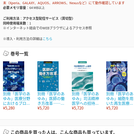
末（Xperia、GALAXY、AQUOS、ARROWS、Nexusなど）にて動作確認しています
必要メモリ容量
64 MB以上
ご利用方法
アクセス型配信サービス（買切型）
同時使用端末数
1
※インターネット経由でのWEBブラウザによるアクセス参照
※導入・利用方法の詳細は
こちら
巻号一覧
別冊「医学のあ
別冊「医学のあ
別冊「医学のあ
別冊「医学のあ
ゆみ」医療分野
ゆみ」医師の働
ゆみ」司法精神
ゆみ」細胞を用
におけるブロ...
き方改革――...
医学への招待...
いた再生医療...
¥5,280
¥5,720
¥5,720
¥5,720
この商品を買った人は、こんな商品も買っています。