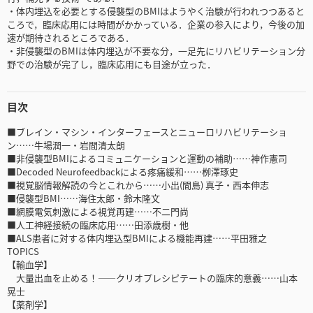
・体内埋込を必要とする侵襲型のBMIはようやく治験が行われつつあると
ころで，臨床応用には時間がかかっている．企業の参入により，今後の加
速が期待されるところである．
・非侵襲型のBMIは体内埋込が不要な分，一足先にリハビリテーション分
野での治験が完了し，臨床応用にも目途が立った．
目次
■ブレイン・マシン・インターフェースとニューロリハビリテーショ
ン……牛場潤一・岩間清太朗
■非侵襲型BMIによるコミュニケーションと運動の補助……神作憲司
■Decoded Neurofeedbackによる疼痛緩和……栁澤琢史
■視覚脳情報解読の今とこれから……小出(間島) 真子・西本伸志
■侵襲型BMI……海住太郎・鈴木隆文
■網膜電気刺激による視覚再建……不二門尚
■人工神経接続の臨床応用……田添歳樹・他
■ALS患者に対する体内埋込型BMIによる機能再建……平田雅之
TOPICS
【輸血学】
大量出血を止める！――クリオプレシピテートの臨床的意義……山本
晃士
【薬剤学】