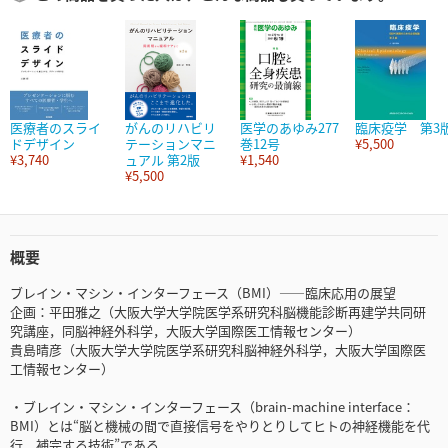
医療者のスライ
がんのリハビリ
医学のあゆみ277
臨床疫学 第3
ドデザイン
テーションマニ
巻12号
¥5,500
¥3,740
ュアル 第2版
¥1,540
¥5,500
概要
ブレイン・マシン・インターフェース（BMI）――臨床応用の展望
企画：平田雅之（大阪大学大学院医学系研究科脳機能診断再建学共同研
究講座，同脳神経外科学，大阪大学国際医工情報センター）
貴島晴彦（大阪大学大学院医学系研究科脳神経外科学，大阪大学国際医
工情報センター）
・ブレイン・マシン・インターフェース（brain-machine interface：
BMI）とは“脳と機械の間で直接信号をやりとりしてヒトの神経機能を代
行，補完する技術”である．