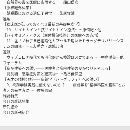
自然界の毒を医療に応用する……船山信次
【脳神経外科学】
髄膜腫における遺伝子異常……柴尾俊輔
連載
【臨床医が知っておくべき最新の基礎免疫学】
15．サイトカインと抗サイトカイン療法……原侑紀・他
【バイオミメティクス（生体模倣技術）の医療への応用】
11．金ナノ粒子自己組織化カプセルを用いたドラッグデリバリーシス
テムの開発……三友秀之・居城邦治
速報
ウィズコロナ時代でも消化器がん検診は必要である……中島滋美・他
フォーラム
【病院建築への誘い――医療者と病院建築のかかわりを考える】
特別編―感染症対策と建築③……亀谷佳保里
【天才の精神分析――病跡学（パトグラフィ）への誘い】
9．病跡学は実践に使えないのか？――病跡学を“精神科医の趣味”とお
考えの先生方に……佐藤晋爾
雑誌特集
今月の雑誌特集
新刊紹介
今月の新刊紹介