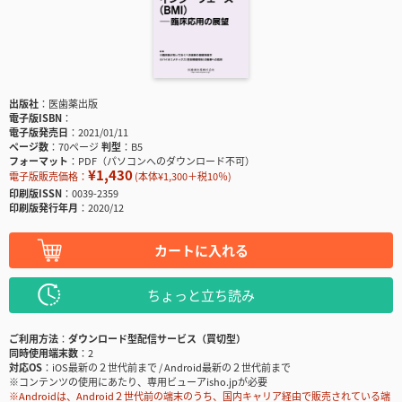
出版社
医歯薬出版
電子版ISBN
電子版発売日
2021/01/11
ページ数
70ページ
判型
B5
フォーマット
PDF（パソコンへのダウンロード不可）
¥1,430
電子版販売価格：
(本体¥1,300＋税10％)
印刷版ISSN
0039-2359
印刷版発行年月
2020/12
カートに入れる
ちょっと立ち読み
ご利用方法
ダウンロード型配信サービス（買切型）
同時使用端末数
2
対応OS
iOS最新の２世代前まで / Android最新の２世代前まで
※コンテンツの使用にあたり、専用ビューアisho.jpが必要
※Androidは、Android２世代前の端末のうち、国内キャリア経由で販売されている端