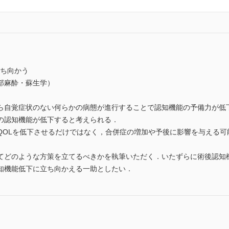
立ち向かう
部麻酔・蘇生学）
ら自覚症状のない何らかの病態が進行することで認知機能の予備力が低
の認知機能が低下すると考えられる．
QOLを低下させるだけではなく，合併症の増加や予後に影響を与える可
てどのような方策を立てるべきかを執筆いただく．いたずらに術後認知
知機能低下に立ち向かえる一助としたい．