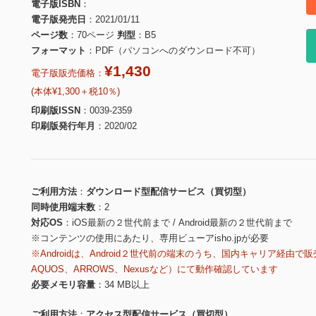
電子版ISBN
電子版発売日
2021/01/11
ページ数
70ページ
判型
B5
フォーマット
PDF（パソコンへのダウンロード不可）
¥1,430
電子版販売価格：
(本体¥1,300＋税10％)
印刷版ISSN
0039-2359
印刷版発行年月
2020/02
ご利用方法
ダウンロード型配信サービス（買切型）
同時使用端末数
2
対応OS
iOS最新の２世代前まで / Android最新の２世代前まで
※コンテンツの使用にあたり、専用ビューアisho.jpが必要
※Androidは、Android２世代前の端末のうち、国内キャリア経由で販
AQUOS、ARROWS、Nexusなど）にて動作確認しています
必要メモリ容量
34 MB以上
ご利用方法
アクセス型配信サービス（買切型）