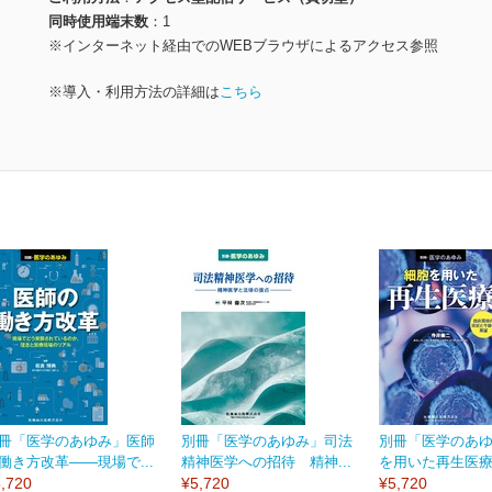
同時使用端末数
1
※インターネット経由でのWEBブラウザによるアクセス参照
※導入・利用方法の詳細は
こちら
冊「医学のあゆみ」医師
別冊「医学のあゆみ」司法
別冊「医学のあ
働き方改革――現場で...
精神医学への招待 精神...
を用いた再生医療 
,720
¥5,720
¥5,720