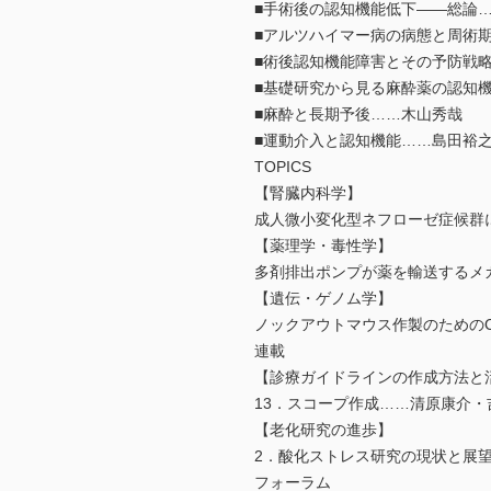
■手術後の認知機能低下――総論
■アルツハイマー病の病態と周術
■術後認知機能障害とその予防戦
■基礎研究から見る麻酔薬の認知
■麻酔と長期予後……木山秀哉
■運動介入と認知機能……島田裕
TOPICS
【腎臓内科学】
成人微小変化型ネフローゼ症候群
【薬理学・毒性学】
多剤排出ポンプが薬を輸送する
【遺伝・ゲノム学】
ノックアウトマウス作製のためのCRI
連載
【診療ガイドラインの作成方法と
13．スコープ作成……清原康介
【老化研究の進歩】
2．酸化ストレス研究の現状と展
フォーラム