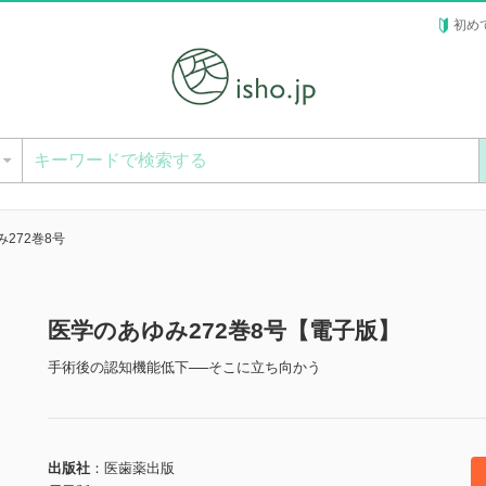
初め
ー
272巻8号
医学のあゆみ272巻8号【電子版】
手術後の認知機能低下──そこに立ち向かう
出版社
医歯薬出版