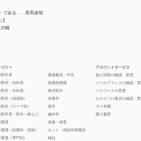
墓）である……美馬達哉
た】
…孫大輔
テゴリー
アカウントサービス
礎医学系
看護教員・学生
個人情報の確認・変更
床医学・内科系
各種医療職
メールアドレスの確認・変
床医学・外科系
東洋医学
パスワードの変更
床医学（領域別）
栄養学
かかりつけ書店の確認・変
床医学（テーマ別）
薬学
マイ本棚
会医学系・医学一般など
歯科学
購入履歴
礎看護
保健・体育
床看護（診療科・技術）
セット・雑誌年間購読
床看護（専門別）
雑誌