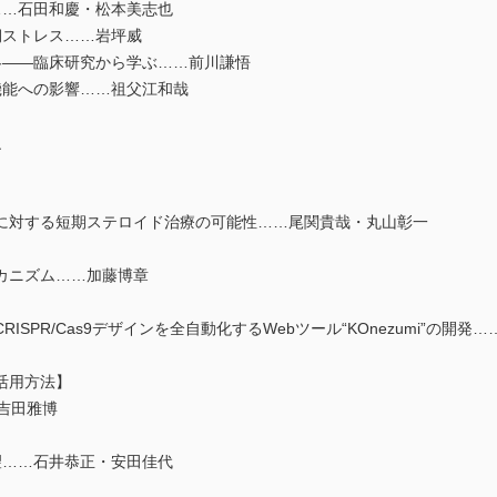
……石田和慶・松本美志也
期ストレス……岩坪威
略――臨床研究から学ぶ……前川謙悟
機能への影響……祖父江和哉
之
に対する短期ステロイド治療の可能性……尾関貴哉・丸山彰一
メカニズム……加藤博章
SPR/Cas9デザインを全自動化するWebツール“KOnezumi”の開
活用方法】
・吉田雅博
望……石井恭正・安田佳代