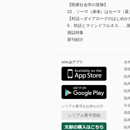
【医療社会学の冒険】
22．ソーマ（身体）はセーマ（
【対話―ダイアローグのはじめか
6．対話とマインドフルネス…
雑誌特集
新刊紹介
isho.jpアプリ
カ
基
臨
臨
臨
臨
社
シリアル番号をお持ちの方
基
シリアル番号登録
臨
臨