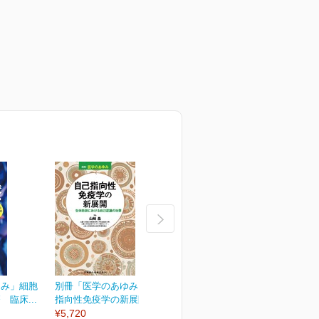
ゆみ」細胞
別冊「医学のあゆみ」自己
別冊「医学のあゆみ」緩和
臨床...
指向性免疫学の新展開...
医療のアップデート
¥5,720
¥5,720
¥