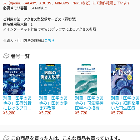
末（Xperia、GALAXY、AQUOS、ARROWS、Nexusなど）にて動作確認しています
必要メモリ容量
64 MB以上
ご利用方法
アクセス型配信サービス（買切型）
同時使用端末数
1
※インターネット経由でのWEBブラウザによるアクセス参照
※導入・利用方法の詳細は
こちら
巻号一覧
別冊「医学のあ
別冊「医学のあ
別冊「医学のあ
別冊「医学のあ
ゆみ」医療分野
ゆみ」医師の働
ゆみ」司法精神
ゆみ」細胞を用
におけるブロ...
き方改革――...
医学への招待...
いた再生医療...
¥5,280
¥5,720
¥5,720
¥5,720
この商品を買った人は、こんな商品も買っています。