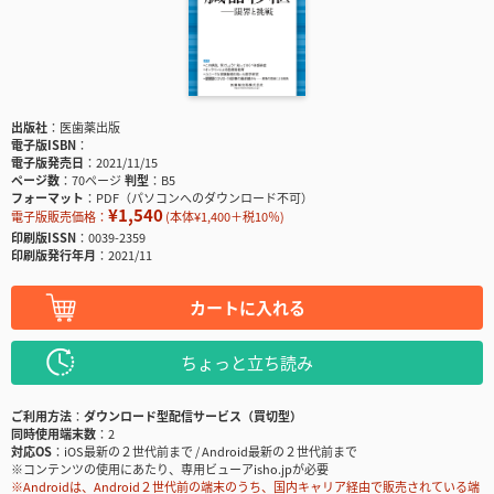
出版社
医歯薬出版
電子版ISBN
電子版発売日
2021/11/15
ページ数
70ページ
判型
B5
フォーマット
PDF（パソコンへのダウンロード不可）
¥1,540
電子版販売価格：
(本体¥1,400＋税10％)
印刷版ISSN
0039-2359
印刷版発行年月
2021/11
カートに入れる
ちょっと立ち読み
ご利用方法
ダウンロード型配信サービス（買切型）
同時使用端末数
2
対応OS
iOS最新の２世代前まで / Android最新の２世代前まで
※コンテンツの使用にあたり、専用ビューアisho.jpが必要
※Androidは、Android２世代前の端末のうち、国内キャリア経由で販売されている端