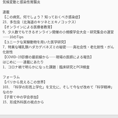
気候変動と感染性胃腸炎
連載
【この病気，何でしょう？ 知っておくべき感染症】
23．多包虫（北海道のキツネとエキノコックス）
【オンラインによる医療者教育】
9．少人数でもできるオンライン開催の小規模学会大会・研究集会の運営
――10のTips
【ユニークな実験動物を用いた医学研究】
7．特異な哺乳類ハダカデバネズミの秘密――真社会性・老化耐性・がん
化耐性
【COVIDｰ19診療の最前線から――現場の医師による報告】
はじめに――連載にあたり
1．コロナ禍で明らかになった課題：臨床研究とPCR検査
フォーラム
【パリから見えるこの世界】
103．「科学の形而上学化」を文化に，そして今なぜ改めて「科学精神」
なのか
【子育て中の学会参加】
15．形成外科医の視点から