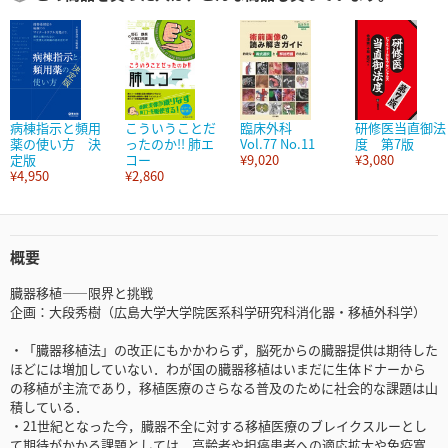
病棟指示と頻用
こういうことだ
臨床外科
研修医当直御法
薬の使い方 決
ったのか!! 肺エ
Vol.77 No.11
度 第7版
定版
コー
¥9,020
¥3,080
¥4,950
¥2,860
概要
臓器移植――限界と挑戦
企画：大段秀樹（広島大学大学院医系科学研究科消化器・移植外科学）
・「臓器移植法」の改正にもかかわらず，脳死からの臓器提供は期待した
ほどには増加していない．わが国の臓器移植はいまだに生体ドナーから
の移植が主流であり，移植医療のさらなる普及のために社会的な課題は山
積している．
・21世紀となった今，臓器不全に対する移植医療のブレイクスルーとし
て期待がかかる課題としては，高齢者や担癌患者への適応拡大や免疫寛