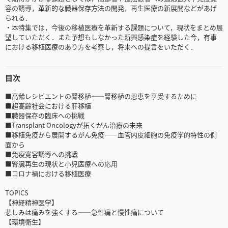
容の誘導，革新的な臓器保存方法の開発，再生医療の新展開などがあげ
られる．
・本特集では，今後の移植医療を革新する課題について，現状をまとめ展
望していただく．また予想もしなかった新興感染症を経験した今，有事
における移植医療のあり方を考察し，将来への提言をいただく．
目次
■高齢レシピエントの腎移植――腎移植の恩恵を享受するために
■超高齢社会における肝移植
■臓器保存の臨床への挑戦
■Transplant Oncologyが拓くがん治療の未来
■移植免疫から展開するがん免疫――血管内皮細胞の免疫学的特性の側
面から
■免疫寛容誘導への挑戦
■腎臓再生の現状と小児医療への応用
■コロナ禍における移植医療
TOPICS
【神経精神医学】
悲しみは痛みを強くする――急性痛と慢性痛について
【環境衛生】