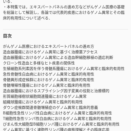
いる．
・本特集では，エキスパートパネルの進め方などがんゲノム医療の基礎
を総論として解説し，各論では代表的疾患におけるゲノム異常とその臨
床的有用性について述べる．
目次
がんゲノム医療におけるエキスパートパネルの進め方
造血器腫瘍におけるゲノム異常に基づく治療薬アクセス
造血器腫瘍におけるゲノム異常による造血幹細胞移植の適応判断
クローン性造血と多様なヒト疾患の関係性
生殖細胞系列素因を伴う骨髄系腫瘍におけるゲノム異常と臨床的有用性
急性骨髄性白血病におけるゲノム異常と臨床的有用性
骨髄異形成症候群におけるゲノム異常と臨床的有用性
骨髄増殖性腫瘍におけるゲノム異常と臨床的有用性
造血器腫瘍におけるスプライシング因子変異の役割と治療標的
形質細胞様樹状細胞関連腫瘍におけるゲノム異常
組織球腫瘍におけるゲノム異常と臨床的有用性
ダウン症候群関連骨髄増殖症のゲノム異常と臨床的意義
B細胞性急性リンパ性白血病におけるゲノム異常と臨床的有用性
T細胞性急性リンパ性白血病におけるゲノム異常と臨床的有用性
びまん性大細胞型B細胞リンパ腫におけるゲノム異常と臨床的有用性
ゲノム異常に基づく濾胞性リンパ腫の病態理解とその臨床応用