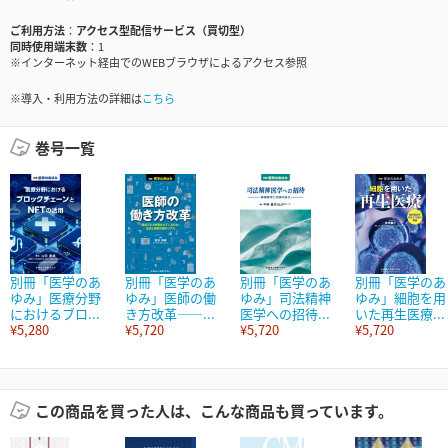
ご利用方法
アクセス型配信サービス（買切型）
同時使用端末数
1
※インターネット経由でのWEBブラウザによるアクセス参照
※導入・利用方法の詳細は
こちら
巻号一覧
別冊「医学のあ
別冊「医学のあ
別冊「医学のあ
別冊「医学のあ
ゆみ」医療分野
ゆみ」医師の働
ゆみ」司法精神
ゆみ」細胞を用
におけるブロ...
き方改革――...
医学への招待...
いた再生医療...
¥5,280
¥5,720
¥5,720
¥5,720
この商品を買った人は、こんな商品も買っています。