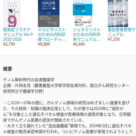
感染症プラチナ
ホスピタリスト
ジェネラリスト
重症患者管理マ
マニュアル Ver.9
のための内科診
のための内科外
ニュアル
2025-2026
療フローチャ...
来マニュアル...
¥7,150
¥2,750
¥8,800
¥6,600
概要
ゲノム解析時代の血液腫瘍学
企画：片岡圭亮（慶應義塾大学医学部血液内科，国立がん研究センター
研究所分子腫瘍学分野）
・この10～15年の間に，がんゲノム領域の研究はめざましい進展を遂げ
た．その技術・知識の臨床応用として，わが国では2019年に“固形が
ん”を対象とした遺伝子パネル検査が医療保険の適用対象となり，日常臨
床でがんゲノム医療の提供が開始されている．
・大きく立ち遅れていた“造血器腫瘍”領域でも，2024年3月に遺伝子パネ
ル検査の販売承認申請が行われ，ついにゲノム医療が実現されようとして