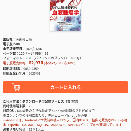
出版社
医歯薬出版
電子版ISBN
電子版発売日
2025/01/06
ページ数
120ページ
判型
B5
フォーマット
PDF（パソコンへのダウンロード不可）
¥2,970
電子版販売価格：
(本体¥2,700＋税10％)
印刷版ISSN
0039-2359
印刷版発行年月
2025/01
カートに入れる
ご利用方法
ダウンロード型配信サービス（買切型）
同時使用端末数
2
対応OS
iOS最新の２世代前まで / Android最新の２世代前まで
※コンテンツの使用にあたり、専用ビューアisho.jpが必要
※Androidは、Android２世代前の端末のうち、国内キャリア経由で販売されている端
末（Xperia、GALAXY、AQUOS、ARROWS、Nexusなど）にて動作確認しています
必要メモリ容量
72 MB以上