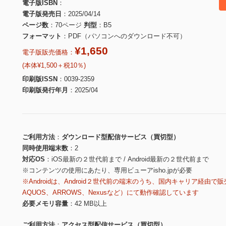
電子版ISBN
電子版発売日
2025/04/14
ページ数
70ページ
判型
B5
フォーマット
PDF（パソコンへのダウンロード不可）
¥1,650
電子版販売価格：
(本体¥1,500＋税10％)
印刷版ISSN
0039-2359
印刷版発行年月
2025/04
ご利用方法
ダウンロード型配信サービス（買切型）
同時使用端末数
2
対応OS
iOS最新の２世代前まで / Android最新の２世代前まで
※コンテンツの使用にあたり、専用ビューアisho.jpが必要
※Androidは、Android２世代前の端末のうち、国内キャリア経由で販
AQUOS、ARROWS、Nexusなど）にて動作確認しています
必要メモリ容量
42 MB以上
ご利用方法
アクセス型配信サービス（買切型）