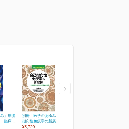
ゆみ」細胞
別冊「医学のあゆみ」自己
別冊「医学のあゆみ」緩和
臨床...
指向性免疫学の新展開...
医療のアップデート
¥5,720
¥5,720
¥