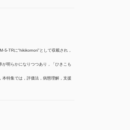
Rに“hikikomori”として収載され，
率が明らかになりつつあり，「ひきこも
，本特集では，評価法，病態理解，支援