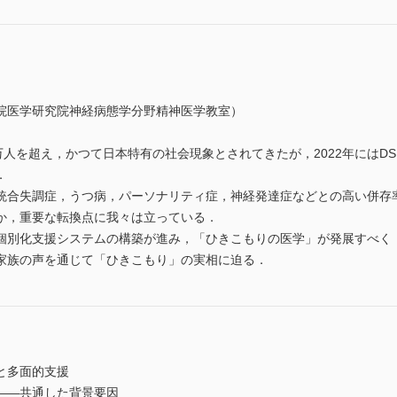
院医学研究院神経病態学分野精神医学教室）
を超え，かつて日本特有の社会現象とされてきたが，2022年にはDSM-5-T
．
統合失調症，うつ病，パーソナリティ症，神経発達症などとの高い併存
か，重要な転換点に我々は立っている．
個別化支援システムの構築が進み，「ひきこもりの医学」が発展すべく
家族の声を通じて「ひきこもり」の実相に迫る．
と多面的支援
――共通した背景要因