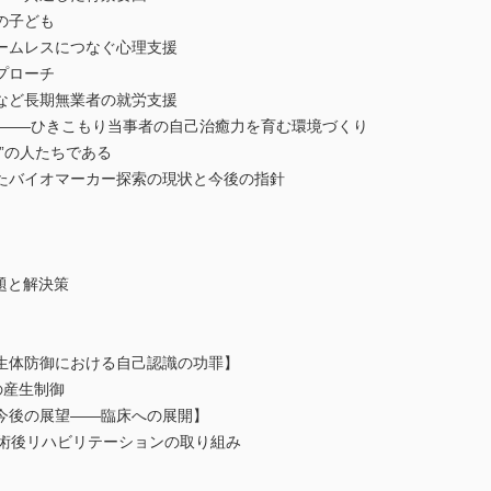
の子ども
ームレスにつなぐ心理支援
プローチ
など長期無業者の就労支援
”へ――ひきこもり当事者の自己治癒力を育む環境づくり
”の人たちである
たバイオマーカー探索の現状と今後の指針
課題と解決策
生体防御における自己認識の功罪】
の産生制御
今後の展望――臨床への展開】
植術後リハビリテーションの取り組み