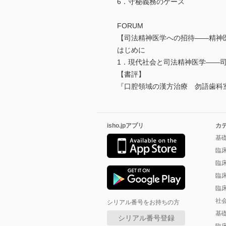
6．守秘義務のケース
FORUM
【司法精神医学への招待――精神
はじめに
1．現代社会と司法精神医学――
【書評】
『口腔領域の漢方治療 勿語歯科
isho.jpアプリ
カ
基
臨
臨
臨
臨
社
シリアル番号をお持ちの方
基
シリアル番号登録