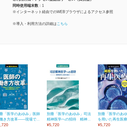
同時使用端末数
1
※インターネット経由でのWEBブラウザによるアクセス参照
※導入・利用方法の詳細は
こちら
冊「医学のあゆみ」医師
別冊「医学のあゆみ」司法
別冊「医学のあ
働き方改革――現場で...
精神医学への招待 精神...
を用いた再生医療 
,720
¥5,720
¥5,720