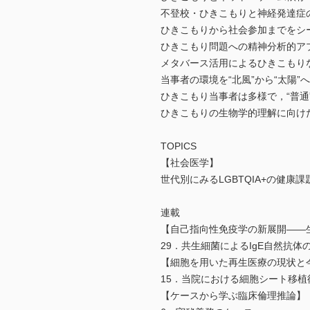
不登校・ひきこもりと神経発達症
ひきこもりから社会参加までをシ
ひきこもり問題への精神分析的ア
メタバース活用によるひきこもり
当事者の環境を“北風”から“太陽
ひきこもり当事者は多様で，“普通
ひきこもりの生物学的理解に向け
TOPICS
【社会医学】
世代別にみるLGBTQIA+の健康
連載
【自己指向性免疫学の新展開――
29．共生細菌によるIgE自然抗体
【細胞を用いた再生医療の現状と
15．当院における細胞シート移
【ケースから学ぶ臨床倫理推論】