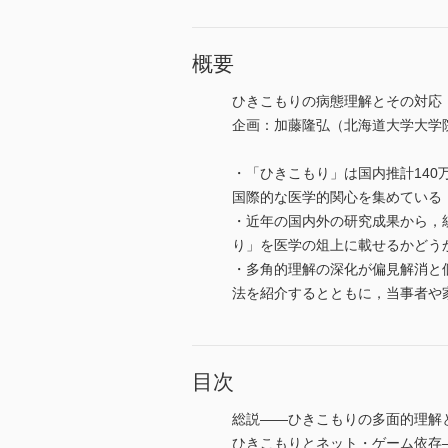
概要
ひきこもりの病態理解とその対応
企画：加藤隆弘（北海道大学大学
・「ひきこもり」は国内推計140万人
国際的な医学的関心を集めている
・近年の国内外の研究成果から，
り」を医学の俎上に載せるかどう
・多角的理解の深化が偏見解消と
法を紹介するとともに，当事者や
目次
総説――ひきこもりの多面的理解
ひきこもりとネット・ゲーム依存