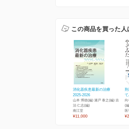
この商品を買った人
消化器疾患最新の治療
刑
2025-2026
て
山本 博徳(編) 瀬戸 泰之(編) 吉
向
治 仁志(編)
(
南江堂
医
¥11,000
¥2