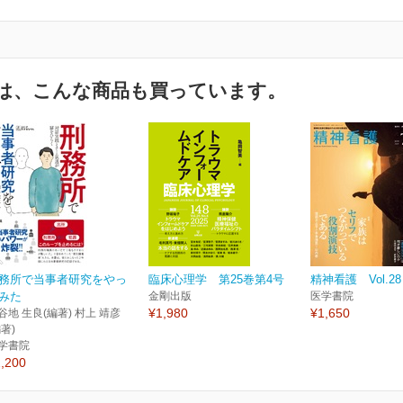
は、こんな商品も買っています。
務所で当事者研究をやっ
臨床心理学 第25巻第4号
精神看護 Vol.28 
みた
金剛出版
医学書院
¥1,980
¥1,650
谷地 生良(編著) 村上 靖彦
編著)
学書院
,200