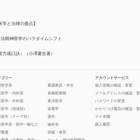
医学と法律の接点】
司法精神医学のパラダイムシフト
室方函口訣』（小澤夏生著）
テゴリー
アカウントサービス
礎医学系
看護教員・学生
個人情報の確認・変更
床医学・内科系
各種医療職
メールアドレスの確認・変
床医学・外科系
東洋医学
パスワードの変更
床医学（領域別）
栄養学
かかりつけ書店の確認・変
床医学（テーマ別）
薬学
マイ本棚
会医学系・医学一般など
歯科学
購入履歴
礎看護
保健・体育