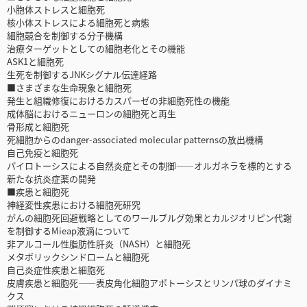
小胞体ストレスと細胞死
核小体ストレスによる細胞死と病態
細胞競合を制御する分子機構
治療ターゲットとしての細胞老化とその機能
ASK1と細胞死
生死を制御するJNKシグナル伝達経路
■さまざまな生命現象と細胞死
発生と組織修復におけるカスパーゼの非細胞死性の機能
成体脳におけるニューロンの細胞死と再生
骨形成と細胞死
死細胞からのdanger-associated molecular patternsの放出機構
自己免疫と細胞死
パイロトーシスによる自然炎症とその制御――オルガネラを標的とする
新たな抗炎症薬の開発
■疾患と細胞死
神経変性疾患における細胞死研究
がんの細胞死回避戦略としてのワールブルグ効果とカルジオリピン代謝
を制御するMieap液滴について
非アルコール性脂肪性肝炎（NASH）と細胞死
メタボリックシンドロームと細胞死
自己炎症性疾患と細胞死
皮膚疾患と細胞死――表皮角化細胞アポトーシスとリンパ球のダイナミ
クス