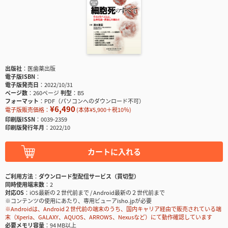
出版社
医歯薬出版
電子版ISBN
電子版発売日
2022/10/31
ページ数
260ページ
判型
B5
フォーマット
PDF（パソコンへのダウンロード不可）
¥6,490
電子版販売価格：
(本体¥5,900＋税10％)
印刷版ISSN
0039-2359
印刷版発行年月
2022/10
カートに入れる
ご利用方法
ダウンロード型配信サービス（買切型）
同時使用端末数
2
対応OS
iOS最新の２世代前まで / Android最新の２世代前まで
※コンテンツの使用にあたり、専用ビューアisho.jpが必要
※Androidは、Android２世代前の端末のうち、国内キャリア経由で販売されている端
末（Xperia、GALAXY、AQUOS、ARROWS、Nexusなど）にて動作確認しています
必要メモリ容量
94 MB以上