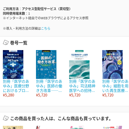
ご利用方法
アクセス型配信サービス（買切型）
同時使用端末数
1
※インターネット経由でのWEBブラウザによるアクセス参照
※導入・利用方法の詳細は
こちら
巻号一覧
別冊「医学のあ
別冊「医学のあ
別冊「医学のあ
別冊「医学のあ
ゆみ」医療分野
ゆみ」医師の働
ゆみ」司法精神
ゆみ」細胞を用
におけるブロ...
き方改革――...
医学への招待...
いた再生医療...
¥5,280
¥5,720
¥5,720
¥5,720
この商品を買った人は、こんな商品も買っています。