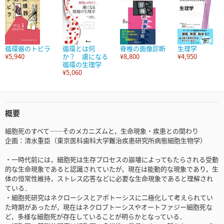
循環器のトビラ
循環とは何
脊椎の画像診断
生理学
¥5,940
か？ 虜になる
¥8,800
¥4,950
循環の生理学
¥5,060
概要
細胞死のすべて――そのメカニズムと，生命現象・疾患との関わり
企画：清水重臣（東京医科歯科大学難治疾患研究所病態細胞生物学）
・一時代前には，細胞死は生存プロセスの崩壊によってもたらされる受動
的な生命現象であると認識されていたが，現在は能動的な現象であり，生
体の恒常性維持，ストレス応答などに必要な生命現象であると理解され
ている．
・細胞死研究はネクローシスとアポトーシスに二極化して考えられてい
た時期があったが，現在はネクロプトーシスやオートファジー細胞死な
ど，多様な細胞死が存在していることが明らかとなっている．