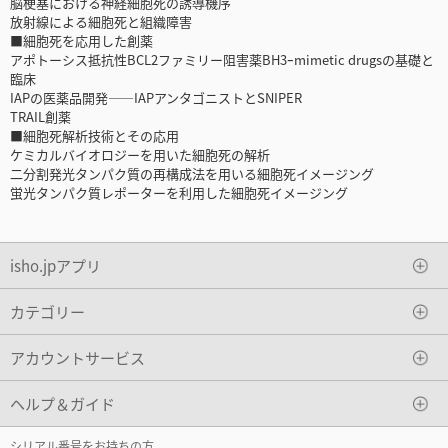
脳梗塞における神経細胞死の誘導機序
放射線による細胞死と組織障害
■細胞死を応用した創薬
アポトーシス抵抗性BCL2ファミリー阻害薬BH3ｰmimetic drugsの基礎と
臨床
IAPの医薬品開発――IAPアンタゴニストとSNIPER
TRAIL創薬
■細胞死解析技術とその応用
ケミカルバイオロジーを用いた細胞死の解析
二分割発光タンパク質の再構成法を用いる細胞死イメージング
蛍光タンパク質レポーターを利用した細胞死イメージング
isho.jpアプリ
カテゴリー
アカウントサービス
ヘルプ＆ガイド
シリアル番号をお持ちの方