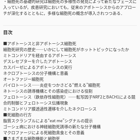
・細胞死の基礎的研究は細胞死の多様性の発見によって新たなフェーズに
入っているが，疾患研究においても，従来のアポトーシスからのアプロー
チが深化するとともに，多様な細胞死の概念が導入されつつある．
目次
■アポトーシスと非アポトーシス細胞死
細胞死研究の歴史――いかにして細胞死がホットトピックになったか
ミトコンドリアを経由するアポトーシス
デスレセプターを介したアポトーシス
カスパーゼによるアポトーシスの実行
ネクロプトーシスの分子機構と意義
オートファジー細胞死
パイロトーシス――炎症をつかさどる“燃える”細胞死
ネトーシスの誘導機構とその感染症における役割
フェロトーシス（鉄依存性細胞死）――転写因子NRF2とBACH1による競
合的制御とフェロトーシス伝播現象
ミトコンドリア膜透過性遷移を介したネクローシス
■死細胞の行方
脂質スクランブルによる“eat me”シグナルの提示
ゴーシェ病における神経細胞死誘導の新たな分子機構
マクロファージによる死細胞貪食とその意義
■さまざまな細胞機能と細胞死