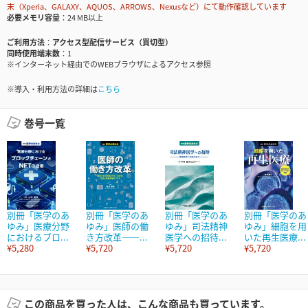
末（Xperia、GALAXY、AQUOS、ARROWS、Nexusなど）にて動作確認しています
必要メモリ容量
24 MB以上
ご利用方法
アクセス型配信サービス（買切型）
同時使用端末数
1
※インターネット経由でのWEBブラウザによるアクセス参照
※導入・利用方法の詳細は
こちら
巻号一覧
別冊「医学のあ
別冊「医学のあ
別冊「医学のあ
別冊「医学のあ
ゆみ」医療分野
ゆみ」医師の働
ゆみ」司法精神
ゆみ」細胞を用
におけるブロ...
き方改革――...
医学への招待...
いた再生医療...
¥5,280
¥5,720
¥5,720
¥5,720
この商品を買った人は、こんな商品も買っています。