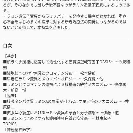
るが，そのなかでも最も予後不良なのがラミン遺伝子変異によるものであ
る．
・ラミン遺伝子変異からラミノパチーを発症する機序がわかれば，重症
心不全をはじめ多くの疾患に対する新規治療法の開発につながるのでは
ないかと期待して，本特集を企画した．
目次
【基礎】
■核ラミナ崩壊に応答して活性化する膜貫通型転写因子OASIS……今泉和
則
■細胞核への力学刺激とクロマチン分布……松本健郎
■早老症ラミン変異とメカノバイオロジー……久保純・他
■ラミンとクロマチンの連携による核構造の維持メカニズム……島本勇
太・前島一博
【臨床】
■核膜タンパク質ラミンAの異常が引き起こす早老症のメカニズム……井
原健二
■拡張型心筋症におけるラミン変異の意義と分子病態……伊藤正道
■ラミンをはじめとする核膜関連蛋白質と筋疾患……林由起子
TOPICS
【神経精神医学】