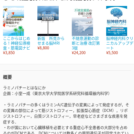
ここからはじめ
新版 所見から
不随意運動の診
脳神経内科クリ
る！神経伝導検
せまる脳MRI
断と治療 改訂第
ニカルアップデ
査・筋電図ナビ
¥8,800
3版
ート
¥3,850
¥24,200
¥5,500
概要
ラミノパチーとはなにか
企画：小室一成（東京大学大学院医学系研究科循環器内科学）
・ラミノパチーの多くはラミンA/C遺伝子の変異によって発症するが，そ
の変異の部位によって筋ジストロフィー，拡張型心筋症（DCM），リポ
ジストロフィー，白質ジストロフィー，早老症などさまざまな疾患を発
症する．
・わが国において心臓移植を必要とする重症心不全患者の大部分を占め
るのがDCMである．DCMについては数多くの原因遺伝子が同定されてい