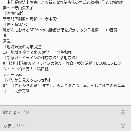
日本作業療法士協会による新たな作業療法の定義と精神医学との協働作
業……寺山久美子
【医療行政】
新専門医制度の現状……寺本民生
【癌・腫瘍学】
乳がんにおけるSERMsの抗腫瘍効果を規定する分子機構……中西真・
他
連載
【地域医療の将来展望】
13．地域医療と文化人類学……小谷和彦
【診療ガイドラインの作成方法と活用方法】
8．精神科治療ガイドラインの普及・教育・検証活動：EGUIDEプロジェ
クト……橋本亮太・稲田健
フォーラム
【パリから見えるこの世界】
87．『これからの微生物学』から見えるこの世界，そして科学の言葉再
び……矢倉英隆
isho.jpアプリ
カテゴリー