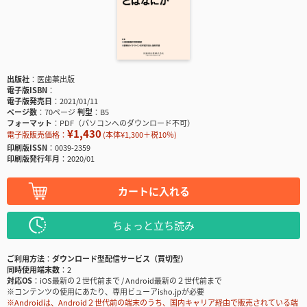
出版社
医歯薬出版
電子版ISBN
電子版発売日
2021/01/11
ページ数
70ページ
判型
B5
フォーマット
PDF（パソコンへのダウンロード不可）
¥1,430
電子版販売価格：
(本体¥1,300＋税10％)
印刷版ISSN
0039-2359
印刷版発行年月
2020/01
カートに入れる
ちょっと立ち読み
ご利用方法
ダウンロード型配信サービス（買切型）
同時使用端末数
2
対応OS
iOS最新の２世代前まで / Android最新の２世代前まで
※コンテンツの使用にあたり、専用ビューアisho.jpが必要
※Androidは、Android２世代前の端末のうち、国内キャリア経由で販売されている端