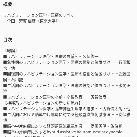
概要
リハビリテーション医学・医療のすべて
企画：芳賀 信彦（東京大学）
目次
【総論】
■リハビリテーション医学・医療の展望……久保俊一
■急性期のリハビリテーション医学・医療の役割と位置づけ……石田和
也・他
■回復期のリハビリテーション医学・医療の役割と位置づけ……近藤国
嗣・石川誠
■生活期のリハビリテーション医学・医療の役割と位置づけ……水間正
澄
■リハビリテーション医学の卒前・卒後教育……芳賀信彦
【神経系リハビリテーションの新しい流れ】
■リハビリテーション医学と臨床神経生理学の進歩……古賀信太朗・他
■生活期における脳卒中片麻痺に対する経頭蓋磁気刺激療法……安保雅
博
■脳卒中片麻痺に対する経頭蓋直流電気刺激……伊藤英明・佐伯覚
■脳卒中片麻痺に対するhybrid assistive neuromuscular dynamic