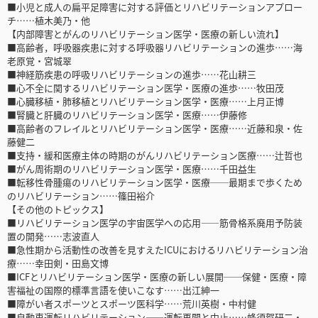
■小児と成人の扁平足障害に対する評価とリハビリテーションアプロー
チ……植木美乃・他
【内部障害とがんのリハビリテーション医学・医療の新しい流れ】
■高齢者，呼吸器疾患に対する呼吸器リハビリテーションの進歩……海
老原覚・宮城翠
■神経筋疾患の呼吸リハビリテーションの進歩……花山耕三
■心不全に関するリハビリテーション医学・医療の進歩……牧田茂
■心臓移植・肺移植とリハビリテーション医学・医療……上月正博
■腎臓と肝臓のリハビリテーション医学・医療……伊藤修
■高齢者のフレイルとリハビリテーション医学・医療……近藤和泉・佐
藤健二
■支持・緩和医療主体の時期のがんリハビリテーション医療……辻哲也
■がん周術期のリハビリテーション医学・医療……千田益生
■転移性骨腫瘍のリハビリテーション医学・医療──最期まで歩くため
のリハビリテーション……篠田裕介
【その他のトピックス】
■リハビリテーション医学の宇宙医学への応用――筋骨格系廃用予防装
置の開発……志波直人
■急性期から活動性の改善を見すえたICUにおけるリハビリテーション治
療……幸田剣・田島文博
■ICFとリハビリテーション医学・医療の新しい展開──保健・医療・障
害福祉の国際的標準言語を使いこなす……出江紳一
■障がい者スポーツとスポーツ医科学……荒川英樹・中村健
■自動車運転リハビリテーション――運転再開と中止……蜂須賀研二・