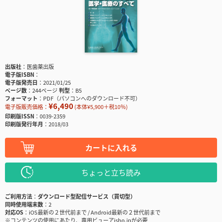
出版社
医歯薬出版
電子版ISBN
電子版発売日
2021/01/25
ページ数
244ページ
判型
B5
フォーマット
PDF（パソコンへのダウンロード不可）
¥6,490
電子版販売価格：
(本体¥5,900＋税10％)
印刷版ISSN
0039-2359
印刷版発行年月
2018/03
カートに入れる
ちょっと立ち読み
ご利用方法
ダウンロード型配信サービス（買切型）
同時使用端末数
2
対応OS
iOS最新の２世代前まで / Android最新の２世代前まで
※コンテンツの使用にあたり、専用ビューアisho.jpが必要