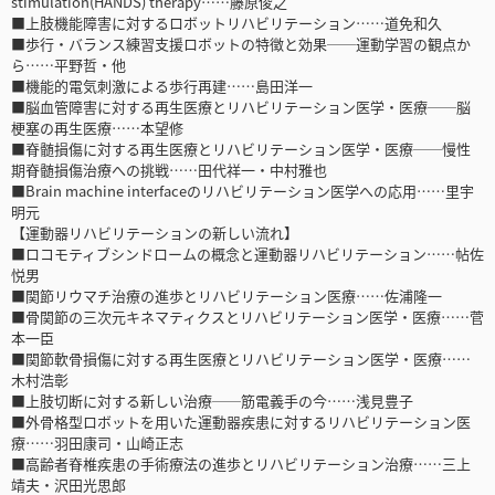
stimulation(HANDS) therapy……藤原俊之
■上肢機能障害に対するロボットリハビリテーション……道免和久
■歩行・バランス練習支援ロボットの特徴と効果──運動学習の観点か
ら……平野哲・他
■機能的電気刺激による歩行再建……島田洋一
■脳血管障害に対する再生医療とリハビリテーション医学・医療──脳
梗塞の再生医療……本望修
■脊髄損傷に対する再生医療とリハビリテーション医学・医療──慢性
期脊髄損傷治療への挑戦……田代祥一・中村雅也
■Brain machine interfaceのリハビリテーション医学への応用……里宇
明元
【運動器リハビリテーションの新しい流れ】
■ロコモティブシンドロームの概念と運動器リハビリテーション……帖佐
悦男
■関節リウマチ治療の進歩とリハビリテーション医療……佐浦隆一
■骨関節の三次元キネマティクスとリハビリテーション医学・医療……菅
本一臣
■関節軟骨損傷に対する再生医療とリハビリテーション医学・医療……
木村浩彰
■上肢切断に対する新しい治療──筋電義手の今……浅見豊子
■外骨格型ロボットを用いた運動器疾患に対するリハビリテーション医
療……羽田康司・山崎正志
■高齢者脊椎疾患の手術療法の進歩とリハビリテーション治療……三上
靖夫・沢田光思郎