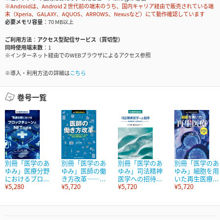
※Androidは、Android２世代前の端末のうち、国内キャリア経由で販売されている端
末（Xperia、GALAXY、AQUOS、ARROWS、Nexusなど）にて動作確認しています
必要メモリ容量
70 MB以上
ご利用方法
アクセス型配信サービス（買切型）
同時使用端末数
1
※インターネット経由でのWEBブラウザによるアクセス参照
※導入・利用方法の詳細は
こちら
巻号一覧
別冊「医学のあ
別冊「医学のあ
別冊「医学のあ
別冊「医学のあ
ゆみ」医療分野
ゆみ」医師の働
ゆみ」司法精神
ゆみ」細胞を用
におけるブロ...
き方改革――...
医学への招待...
いた再生医療...
¥5,280
¥5,720
¥5,720
¥5,720