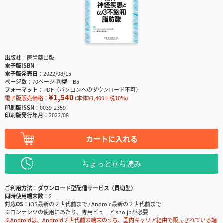
出版社
医歯薬出版
電子版ISBN
電子版発売日
2022/08/15
ページ数
70ページ
判型
B5
フォーマット
PDF（パソコンへのダウンロード不可）
¥1,540
電子版販売価格：
(本体¥1,400＋税10％)
印刷版ISSN
0039-2359
印刷版発行年月
2022/08
カートに入れる
ちょっと立ち読み
ご利用方法
ダウンロード型配信サービス（買切型）
同時使用端末数
2
対応OS
iOS最新の２世代前まで / Android最新の２世代前まで
※コンテンツの使用にあたり、専用ビューアisho.jpが必要
※Androidは、Android２世代前の端末のうち、国内キャリア経由で販売されている端