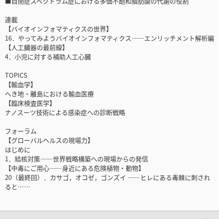
■自閉症スペクトラム症における多価不飽和脂肪酸の代謝の役割
連載
【バイオインフォマティクスの世界】
16．やってみようバイオインフォマティクス――エンリッチメント解析編
【人工臓器の最前線】
4．小児に対する補助人工心臓
TOPICS
【輸血学】
へき地・離島における輸血医療
【臨床検査医学】
ナノスーツ技術による感染症への診断戦略
フォーラム
【グローバルヘルスの現場力】
はじめに
1．結核対策――世界戦略構築への現場からの発信
【中毒にご用心――身近にある危険植物・動物】
20（最終回）．カサゴ，オコゼ，ゴンズイ ――ヒレにある毒棘に刺され
ると……