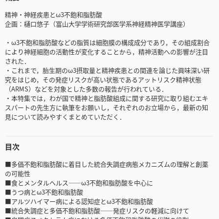
精神・神経疾患とω3不飽和脂肪酸
企画：樋口悠子（富山大学学術研究部医学系神経精神医学講座）
・ω3不飽和脂肪酸などの脂質は細胞膜の構成成分であり，その組成割合
により神経細胞の活動性が変化することから，精神活動への影響が注目
された．
・これまで，胎生期のω3摂取量と精神疾患との関連を論じた興味深い研
究をはじめ，その発症リスクが高い状態であるアットリスク精神状態
（ARMS）などを対象とした多数の報告が行われている．
・本特集では，わが国で精神と脂肪酸組成に関する研究に取り組むエキ
スパートの先生方に執筆をお願いし，それぞれのお立場から，最新の知
見について読みやすくまとめていただく．
目次
■多価不飽和脂肪酸に着目した統合失調症病態メカニズムの理解と創薬
の可能性
■食とメンタルヘルス――ω3不飽和脂肪酸を中心に
■うつ病とω3不飽和脂肪酸
■アルツハイマー病による認知症とω3不飽和脂肪酸
■統合失調症と多価不飽和脂肪酸――発症リスクの軽減に向けて