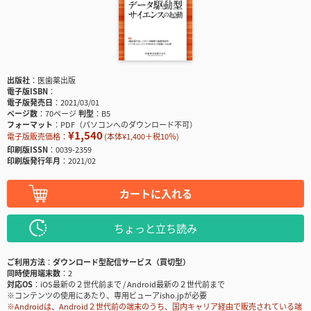
出版社
医歯薬出版
電子版ISBN
電子版発売日
2021/03/01
ページ数
70ページ
判型
B5
フォーマット
PDF（パソコンへのダウンロード不可）
¥1,540
電子版販売価格：
(本体¥1,400＋税10％)
印刷版ISSN
0039-2359
印刷版発行年月
2021/02
カートに入れる
ちょっと立ち読み
ご利用方法
ダウンロード型配信サービス（買切型）
同時使用端末数
2
対応OS
iOS最新の２世代前まで / Android最新の２世代前まで
※コンテンツの使用にあたり、専用ビューアisho.jpが必要
※Androidは、Android２世代前の端末のうち、国内キャリア経由で販売されている端