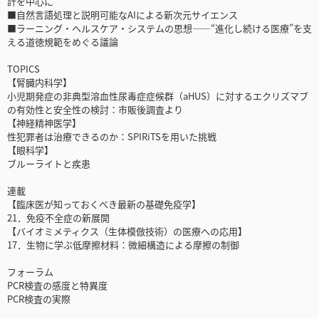
計を中心に
■自然言語処理と説明可能なAIによる新次元サイエンス
■ラーニング・ヘルスケア・システムの思想――“進化し続ける医療”を支
える道徳規範をめぐる議論
TOPICS
【腎臓内科学】
小児期発症の非典型溶血性尿毒症症候群（aHUS）に対するエクリズマブ
の有効性と安全性の検討：市販後調査より
【神経精神医学】
性犯罪者は治療できるのか：SPIRiTSを用いた挑戦
【眼科学】
ブルーライトと疾患
連載
【臨床医が知っておくべき最新の基礎免疫学】
21．免疫不全症の新展開
【バイオミメティクス（生体模倣技術）の医療への応用】
17．生物に学ぶ低摩擦材料：微細構造による摩擦の制御
フォーラム
PCR検査の感度と特異度
PCR検査の実際