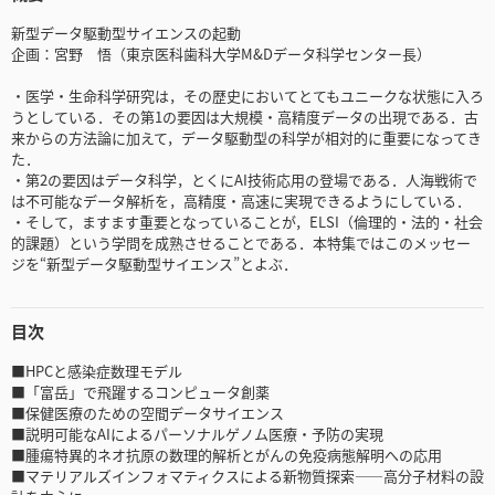
新型データ駆動型サイエンスの起動
企画：宮野 悟（東京医科歯科大学M&Dデータ科学センター長）
・医学・生命科学研究は，その歴史においてとてもユニークな状態に入ろ
うとしている．その第1の要因は大規模・高精度データの出現である．古
来からの方法論に加えて，データ駆動型の科学が相対的に重要になってき
た．
・第2の要因はデータ科学，とくにAI技術応用の登場である．人海戦術で
は不可能なデータ解析を，高精度・高速に実現できるようにしている．
・そして，ますます重要となっていることが，ELSI（倫理的・法的・社会
的課題）という学問を成熟させることである．本特集ではこのメッセー
ジを“新型データ駆動型サイエンス”とよぶ．
目次
■HPCと感染症数理モデル
■「富岳」で飛躍するコンピュータ創薬
■保健医療のための空間データサイエンス
■説明可能なAIによるパーソナルゲノム医療・予防の実現
■腫瘍特異的ネオ抗原の数理的解析とがんの免疫病態解明への応用
■マテリアルズインフォマティクスによる新物質探索――高分子材料の設