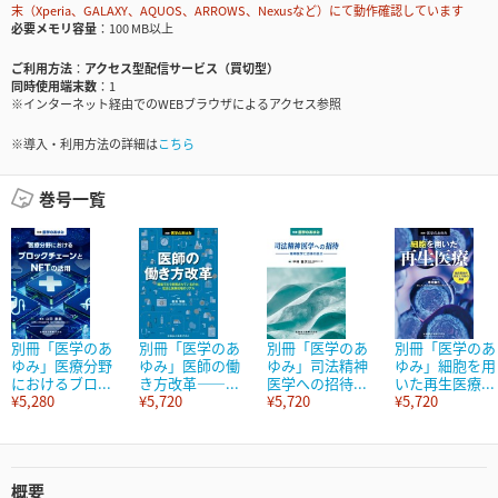
末（Xperia、GALAXY、AQUOS、ARROWS、Nexusなど）にて動作確認しています
必要メモリ容量
100 MB以上
ご利用方法
アクセス型配信サービス（買切型）
同時使用端末数
1
※インターネット経由でのWEBブラウザによるアクセス参照
※導入・利用方法の詳細は
こちら
巻号一覧
別冊「医学のあ
別冊「医学のあ
別冊「医学のあ
別冊「医学のあ
ゆみ」医療分野
ゆみ」医師の働
ゆみ」司法精神
ゆみ」細胞を用
におけるブロ...
き方改革――...
医学への招待...
いた再生医療...
¥5,280
¥5,720
¥5,720
¥5,720
概要