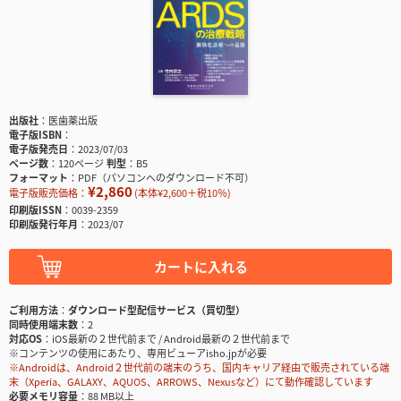
出版社
医歯薬出版
電子版ISBN
電子版発売日
2023/07/03
ページ数
120ページ
判型
B5
フォーマット
PDF（パソコンへのダウンロード不可）
¥2,860
電子版販売価格：
(本体¥2,600＋税10％)
印刷版ISSN
0039-2359
印刷版発行年月
2023/07
カートに入れる
ご利用方法
ダウンロード型配信サービス（買切型）
同時使用端末数
2
対応OS
iOS最新の２世代前まで / Android最新の２世代前まで
※コンテンツの使用にあたり、専用ビューアisho.jpが必要
※Androidは、Android２世代前の端末のうち、国内キャリア経由で販売されている端
末（Xperia、GALAXY、AQUOS、ARROWS、Nexusなど）にて動作確認しています
必要メモリ容量
88 MB以上