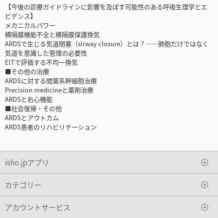
【今後の診療ガイドラインに影響を及ぼす可能性のある呼吸生理学とエ
ビデンス】
メカニカルパワー
横隔膜機能不全と横隔膜保護換気
ARDSで生じる気道閉塞（sirway closure）とは？――肺胞だけではなく
気道を意識した管理の必要性
EITで評価する不均一換気
■その他の治療
ARDSに対する間葉系幹細胞治療
Precision medicineと薬剤治療
ARDSと右心機能
■社会復帰・その他
ARDSとアウトカム
ARDS患者のリハビリテーション
isho.jpアプリ
カテゴリー
アカウントサービス