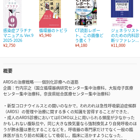
感染症プラチナ
循環器のトビラ
CT読影レポー
ジェネラリスト
マニュアル Ver.9
¥5,940
ト、この画像ど
のための内科診
2025-2026
う書く？
断リファレン...
¥2,750
¥4,180
¥11,000
概要
ARDSの治療戦略――個別化診療への道筋
企画：竹内宗之（国立循環器病研究センター集中治療科，大阪母子医療
センター集中治療科，奈良県総合医療センター集中治療科）
・新型コロナウイルスとの闘いのなかで，われわれは急性呼吸窮迫症候群
（ARDS）の管理や治療に関する多くの知識を習得することができた．
・成人のARDS診療においてはECMO以上に用いられる頻度が少なかった
かもしれない腹臥位や，同じ大きな換気量なら強制換気より自発呼吸のほ
うが肺水腫は悪化することなどを，呼吸器の専門家だけでなく一般の臨
床医が当たり前の知識として吸収し，臨床に活かすようになった．