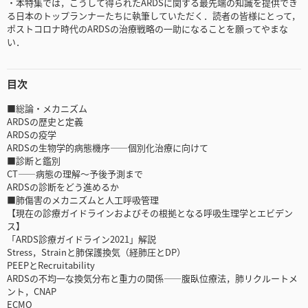
・本特集では，こうして得られたARDSに関する最先端の知識を提供でき
る日本のトップランナーたちに執筆していただく．読者の皆様にとって，
ポストコロナ時代のARDSの治療戦略の一助になることを願ってやまな
い．
目次
■総論・メカニズム
ARDSの歴史と定義
ARDSの疫学
ARDSの生物学的病態機序――個別化治療に向けて
■診断と鑑別
CT――病態の理解～予後予測まで
ARDSの診断をどう進めるか
■肺傷害のメカニズムと人工呼吸管理
【現在の診療ガイドラインおよびその根拠となる呼吸生理学とエビデン
ス】
「ARDS診療ガイドライン2021」解説
Stress，Strainと肺保護換気（経肺圧とDP）
PEEPとRecruitability
ARDSの不均一な換気分布と重力の関係――腹臥位療法，肺リクルートメ
ント，CNAP
ECMO