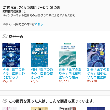
ご利用方法
アクセス型配信サービス（買切型）
同時使用端末数
1
※インターネット経由でのWEBブラウザによるアクセス参照
※導入・利用方法の詳細は
こちら
巻号一覧
別冊「医学のあ
別冊「医学のあ
別冊「医学のあ
別冊「医学のあ
ゆみ」医療分野
ゆみ」医師の働
ゆみ」司法精神
ゆみ」細胞を用
におけるブロ...
き方改革――...
医学への招待...
いた再生医療...
¥5,280
¥5,720
¥5,720
¥5,720
この商品を買った人は、こんな商品も買っています。