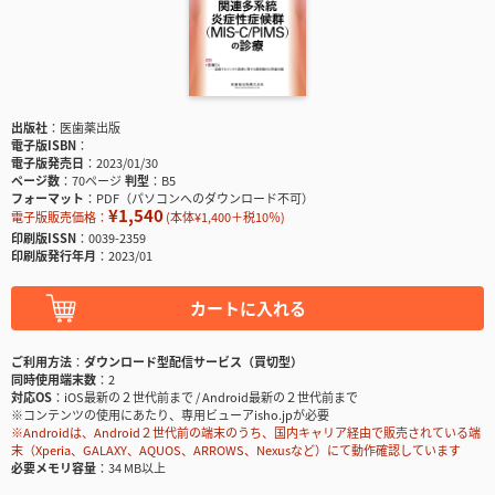
出版社
医歯薬出版
電子版ISBN
電子版発売日
2023/01/30
ページ数
70ページ
判型
B5
フォーマット
PDF（パソコンへのダウンロード不可）
¥1,540
電子版販売価格：
(本体¥1,400＋税10％)
印刷版ISSN
0039-2359
印刷版発行年月
2023/01
カートに入れる
ご利用方法
ダウンロード型配信サービス（買切型）
同時使用端末数
2
対応OS
iOS最新の２世代前まで / Android最新の２世代前まで
※コンテンツの使用にあたり、専用ビューアisho.jpが必要
※Androidは、Android２世代前の端末のうち、国内キャリア経由で販売されている端
末（Xperia、GALAXY、AQUOS、ARROWS、Nexusなど）にて動作確認しています
必要メモリ容量
34 MB以上