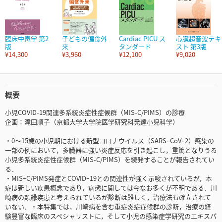
臨床中毒学 第2
子どもの偏食外
Cardiac PICU ス
心臓超音波テキ
版
来
タンダード
スト 第3版
¥14,300
¥3,960
¥12,100
¥9,020
概要
小児COVID-19関連多系統炎症性症候群（MIS-C/PIMS）の診療
企画：滝田順子（京都大学大学院医学研究科発達小児科学）
・0～15歳の小児期における新型コロナウイルス（SARSｰCoVｰ2）感染の
一部の例において，多臓器に強い炎症反応を引き起こし，重篤となりうる
小児多系統炎症性症候群（MIS-C/PIMS）を続発することが報告されてい
る．
・MISｰC/PIMS発症とCOVIDｰ19との関連性が強く示唆されているが，本
症は新しい疾患概念であり，病態に関しては今なお多くが不明である．川
崎病の類縁疾患と考えられているが診断は難しく，治療法も確立されて
いない．・本特集では，川崎病を含む重症炎症症候群の診断，治療の経
験豊富な臨床のスペシャリストに，そして小児の感染症学研究のエキスパ