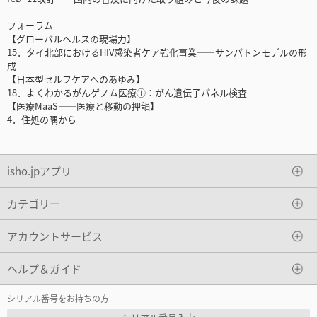
フォーラム
【グローバルヘルスの現場力】
15．タイ北部におけるHIV感染者ケア強化事業――サンパトンモデルの形
成
【日本型セルフケアへのあゆみ】
18．よくわかるがんゲノム医療①：がん遺伝子パネル検査
【医療MaaS――医療と移動の押韻】
4．住処の隅から
isho.jpアプリ
カテゴリー
アカウントサービス
ヘルプ＆ガイド
シリアル番号をお持ちの方