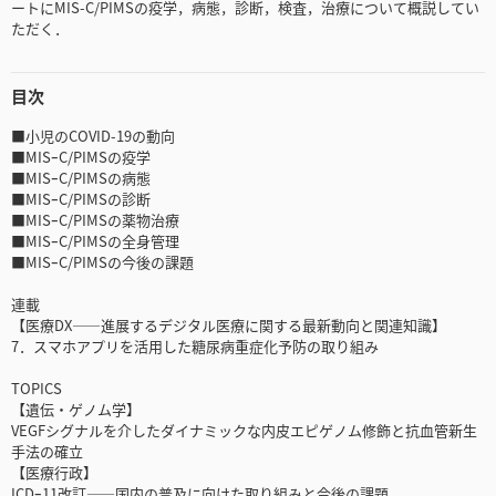
ートにMIS-C/PIMSの疫学，病態，診断，検査，治療について概説してい
ただく．
目次
■小児のCOVID-19の動向
■MISｰC/PIMSの疫学
■MISｰC/PIMSの病態
■MISｰC/PIMSの診断
■MISｰC/PIMSの薬物治療
■MISｰC/PIMSの全身管理
■MISｰC/PIMSの今後の課題
連載
【医療DX――進展するデジタル医療に関する最新動向と関連知識】
7．スマホアプリを活用した糖尿病重症化予防の取り組み
TOPICS
【遺伝・ゲノム学】
VEGFシグナルを介したダイナミックな内皮エピゲノム修飾と抗血管新生
手法の確立
【医療行政】
ICDｰ11改訂――国内の普及に向けた取り組みと今後の課題