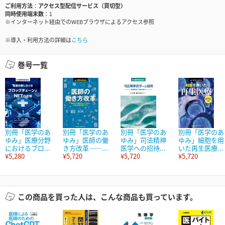
ご利用方法
アクセス型配信サービス（買切型）
同時使用端末数
1
※インターネット経由でのWEBブラウザによるアクセス参照
※導入・利用方法の詳細は
こちら
巻号一覧
別冊「医学のあ
別冊「医学のあ
別冊「医学のあ
別冊「医学のあ
ゆみ」医療分野
ゆみ」医師の働
ゆみ」司法精神
ゆみ」細胞を用
におけるブロ...
き方改革――...
医学への招待...
いた再生医療...
¥5,280
¥5,720
¥5,720
¥5,720
この商品を買った人は、こんな商品も買っています。