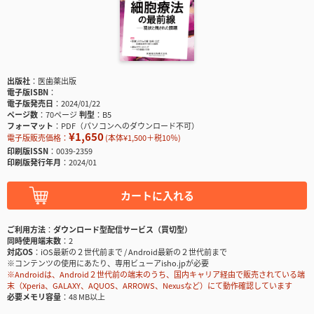
出版社
医歯薬出版
電子版ISBN
電子版発売日
2024/01/22
ページ数
70ページ
判型
B5
フォーマット
PDF（パソコンへのダウンロード不可）
¥1,650
電子版販売価格：
(本体¥1,500＋税10％)
印刷版ISSN
0039-2359
印刷版発行年月
2024/01
カートに入れる
ご利用方法
ダウンロード型配信サービス（買切型）
同時使用端末数
2
対応OS
iOS最新の２世代前まで / Android最新の２世代前まで
※コンテンツの使用にあたり、専用ビューアisho.jpが必要
※Androidは、Android２世代前の端末のうち、国内キャリア経由で販売されている端
末（Xperia、GALAXY、AQUOS、ARROWS、Nexusなど）にて動作確認しています
必要メモリ容量
48 MB以上