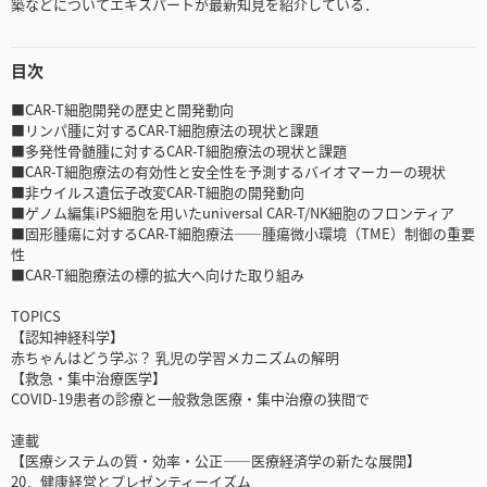
築などについてエキスパートが最新知見を紹介している．
目次
■CAR-T細胞開発の歴史と開発動向
■リンパ腫に対するCAR-T細胞療法の現状と課題
■多発性骨髄腫に対するCAR-T細胞療法の現状と課題
■CAR-T細胞療法の有効性と安全性を予測するバイオマーカーの現状
■非ウイルス遺伝子改変CAR-T細胞の開発動向
■ゲノム編集iPS細胞を用いたuniversal CAR-T/NK細胞のフロンティア
■固形腫瘍に対するCAR-T細胞療法――腫瘍微小環境（TME）制御の重要
性
■CAR-T細胞療法の標的拡大へ向けた取り組み
TOPICS
【認知神経科学】
赤ちゃんはどう学ぶ？ 乳児の学習メカニズムの解明
【救急・集中治療医学】
COVID-19患者の診療と一般救急医療・集中治療の狭間で
連載
【医療システムの質・効率・公正――医療経済学の新たな展開】
20．健康経営とプレゼンティーイズム