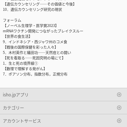
【遺伝カウンセリング――その価値と今後】
10．遺伝カウンセリング研究の現状
フォーラム
【ノーベル生理学・医学賞2023】
mRNAワクチン開発につながったブレイクスルー
【世界の食生活】
9．インドネシア・西ジャワ州のコメ食
【戦後の国際保健を彩った人々】
5．木村英作と蟻田功――天然痘との闘い
【死を看取る――死因究明の場にて】
1．生と死の境界線①
【数理で理解する発がん】
7．ポアソン分布，指数分布，正規分布
isho.jpアプリ
カテゴリー
アカウントサービス