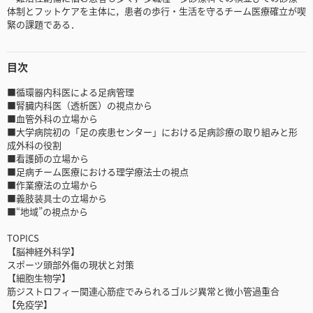
体制とフットケアを主体に，患者の歩行・生活を守るチーム医療確立が喫
緊の課題である．
目次
■循環器内科医による足病管理
■腎臓内科医（透析医）の視点から
■血管外科の立場から
■大学病院初の「足の疾患センター」における足病診療の取り組みと形
成外科の役割
■看護師の立場から
■足病チーム医療における理学療法士の視点
■作業療法の立場から
■義肢装具士の立場から
■“地域”の視点から
TOPICS
【脳神経外科学】
スポーツ頭部外傷の現状と対策
【細胞生物学】
筋ジストロフィー関連心筋症でみられるゴルジ異常と微小管過重合
【免疫学】