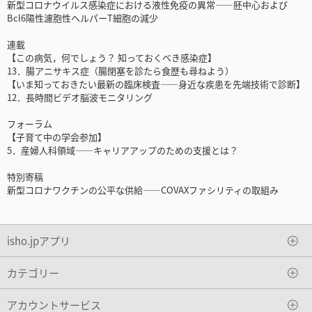
新型コロナウイルス感染症における液性免疫の異常――胚中心および
Bcl6陽性濾胞性ヘルパーT細胞の減少
連載
【この病気，何でしょう？ 知っておくべき感染症】
13．腸アニサキス症（腸閉塞を診たら食歴も尋ねよう）
【いま知っておきたい最新の臨床検査――身近な疾患を先端技術で診断】
12．長時間ビデオ脳波モニタリング
フォーラム
【子育て中の学会参加】
5．産婦人科領域――キャリアアップのための支援とは？
特別寄稿
新型コロナワクチンの公平な供給――COVAXファシリティの取組み
isho.jpアプリ
カテゴリー
アカウントサービス