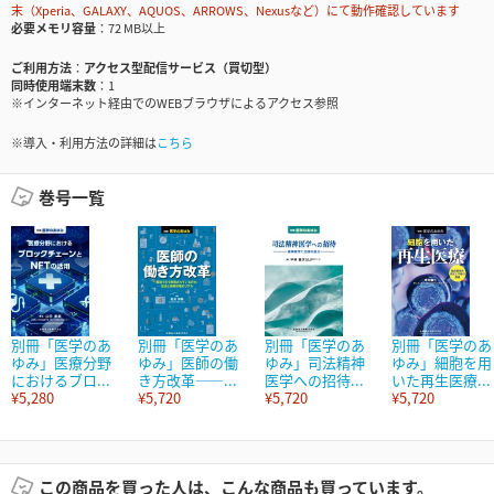
末（Xperia、GALAXY、AQUOS、ARROWS、Nexusなど）にて動作確認しています
必要メモリ容量
72 MB以上
ご利用方法
アクセス型配信サービス（買切型）
同時使用端末数
1
※インターネット経由でのWEBブラウザによるアクセス参照
※導入・利用方法の詳細は
こちら
巻号一覧
別冊「医学のあ
別冊「医学のあ
別冊「医学のあ
別冊「医学のあ
ゆみ」医療分野
ゆみ」医師の働
ゆみ」司法精神
ゆみ」細胞を用
におけるブロ...
き方改革――...
医学への招待...
いた再生医療...
¥5,280
¥5,720
¥5,720
¥5,720
この商品を買った人は、こんな商品も買っています。