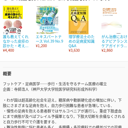
誰も教えてくれ
エキスパートナ
理学療法士のた
がん治療におけ
なかった皮疹の
ース Vol.39 No.9
めの足病変知識
るアピアランス
診かた・考え...
¥1,200
Q&A
ケアガイドラ...
¥4,400
¥3,630
¥2,860
概要
フットケア・足病医学――歩行・生活を守るチーム医療の確立
企画：寺師浩人（神戸大学大学院医学研究科形成外科学）
・わが国は超高齢化社会を迎え，糖尿病や動脈硬化症の増加に伴い，下
肢にさまざまな足病を抱え，自力歩行困難な患者が急増している．
・慢性の足病を抱える患者群ではサルコペニアが進行し，重症下肢虚血
にまで病態が及べばフレイル予備軍となり，下肢大切断を余儀なくされる
と自力歩行不可で介護を要する．
・難治性創傷に悩む患者も多く，多職種・多診療科での横並びでの診療