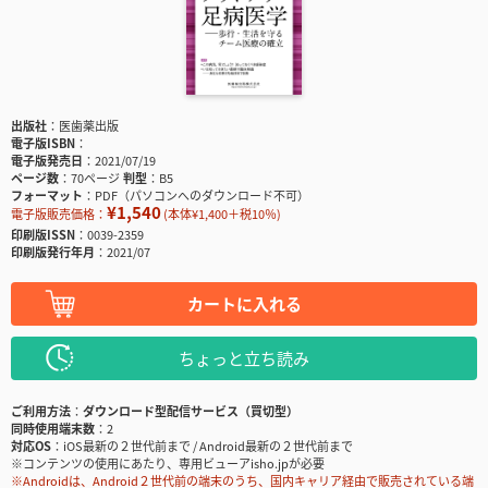
出版社
医歯薬出版
電子版ISBN
電子版発売日
2021/07/19
ページ数
70ページ
判型
B5
フォーマット
PDF（パソコンへのダウンロード不可）
¥1,540
電子版販売価格：
(本体¥1,400＋税10％)
印刷版ISSN
0039-2359
印刷版発行年月
2021/07
カートに入れる
ちょっと立ち読み
ご利用方法
ダウンロード型配信サービス（買切型）
同時使用端末数
2
対応OS
iOS最新の２世代前まで / Android最新の２世代前まで
※コンテンツの使用にあたり、専用ビューアisho.jpが必要
※Androidは、Android２世代前の端末のうち、国内キャリア経由で販売されている端