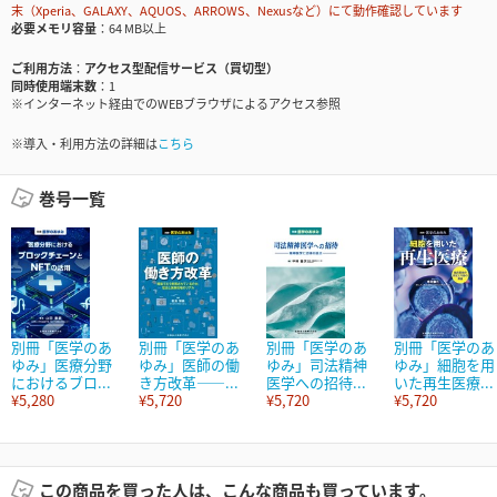
末（Xperia、GALAXY、AQUOS、ARROWS、Nexusなど）にて動作確認しています
必要メモリ容量
64 MB以上
ご利用方法
アクセス型配信サービス（買切型）
同時使用端末数
1
※インターネット経由でのWEBブラウザによるアクセス参照
※導入・利用方法の詳細は
こちら
巻号一覧
別冊「医学のあ
別冊「医学のあ
別冊「医学のあ
別冊「医学のあ
ゆみ」医療分野
ゆみ」医師の働
ゆみ」司法精神
ゆみ」細胞を用
におけるブロ...
き方改革――...
医学への招待...
いた再生医療...
¥5,280
¥5,720
¥5,720
¥5,720
この商品を買った人は、こんな商品も買っています。