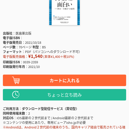
出版社
医歯薬出版
電子版ISBN
電子版発売日
2021/10/18
ページ数
70ページ
判型
B5
フォーマット
PDF（パソコンへのダウンロード不可）
¥1,540
電子版販売価格：
(本体¥1,400＋税10％)
印刷版ISSN
0039-2359
印刷版発行年月
2021/10
カートに入れる
ちょっと立ち読み
ご利用方法
ダウンロード型配信サービス（買切型）
同時使用端末数
2
対応OS
iOS最新の２世代前まで / Android最新の２世代前まで
※コンテンツの使用にあたり、専用ビューアisho.jpが必要
※Androidは、Android２世代前の端末のうち、国内キャリア経由で販売されている端