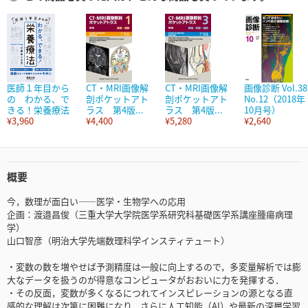
医師１年目から
CT・MRI画像解
CT・MRI画像解
画像診断 Vol.38
の わかる、で
剖ポケットアト
剖ポケットアト
No.12（2018年
きる！栄養療法
ラス 第4版...
ラス 第4版...
10月号）
¥3,960
¥4,400
¥5,280
¥2,640
概要
今，数理が面白い――医学・生物学への応用
企画：渡邉昌俊（三重大学大学院医学系研究科基礎医学系講座腫瘍病理
学）
山口智彦（明治大学先端数理科学インスティテュート）
・変数の数を増やせば予測精度は一般に向上するので，多変量解析では膨
大なデータを扱うのが得意なコンピュータがおおいに力を発揮する．
・その反面，変数が多くなるにつれてインスピレーションの源となる直
感的な理解は次第に困難になり，さらに人工知能（AI）や最新の深層学習