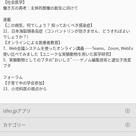
【社会医学】
働き方の再考：主体的朗働の創生に向けて
連載
【この病気，何でしょう？ 知っておくべき感染症】
21．日本海裂頭条虫症（コンバントリンが効きません．どうすればよい
でしょうか？）
【オンラインによる医療者教育】
7．Web会議システムを使ったオンライン講義――Teams，Zoom, WebEx
使い比べてみました【ユニークな実験動物を用いた医学研究】
5．実験動物としてのブタの“おいしさ”――ゲノム編集技術と遺伝子改変
ブタ
フォーラム
【子育て中の学会参加】
13．小児科医の視点から
isho.jpアプリ
カテゴリー