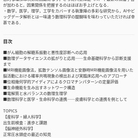
が加わると，因果関係を把握するのはほぼお手上げとなる．
・数学，医学，理学，工学をカバーする執筆陣の多彩な研究から，AIやビ
ッグデータ解析とは一味違う数理科学の醍醐味を味わっていただければ幸
甚である．
目次
■がん細胞の解糖系振動と悪性度診断への応用
■数理データサイエンスの拡がりと応用――生命基礎科学から診断支援
まで
■MRI機能画像法，拡散テンソル画像法と安静時MRI機能画像法を用いた
脳活動における確率共鳴現象の検出および実臨床応用へのアプローチ
■位相幾何学的アイディアによるクロマチンパターンの定量評価
■生命機能を生み出すネットワーク構造
■電解質と水バランスの数理生理学
■数理科学と医学・生命科学の連携――皮膚科学との連携を例として
TOPICS
【産科学・婦人科学】
出生前検査：進歩と課題
【脳神経外科学】
正常圧水頭症の最近の知見